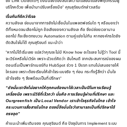
ยัง Link เว็บไซต์ใดๆ ดังนั้นจึงต้องสนใจความเปลี่ยนแปลงพฤติกรรมผู้
บริโภคด้วย เพื่อนำมาปรับเครื่องมือ” คุณสุริยนต์กล่าวเสริม
เริ่มทันทีดีกว่ารีรอ
ความลังเล ย่อมมาจากการยังไม่เชื่อมั่นในแพลตฟอร์มใด ๆ หรือมองว่า
ดีทั้งหมดจนเลือกไม่ถูก ข้อเสียของความลังเล คือ ยิ่งปล่อยเวลานาน
ออกไป ก็จะยิ่งตกขบวน Automation ตามคู่แข่งไม่ทัน หากองค์กรใดยัง
ตัดสินใจไม่ได้ คุณสุริยนต์ แนะนำว่า
“หากไม่ได้เริ่มเลย แปลว่าคุณจะไม่มี Know how อะไรเลย ไม่รู้ว่า Tool นี้
จะเวิร์คหรือไม่เวิร์ค เพราะมัวแต่คิดว่า อันไหนดี จากประสบการณ์ของผม
ตอนเริ่มเป็นพาร์ทเนอร์กับ HubSpot ช่วง 1 ปีแรก แทบไม่เสนอขายให้
ใครเลย เพราะต้องเรียนให้เข้าใจระบบจริง ๆ ก่อน กระทั่งรู้สึกว่า มั่นใจ
เข้าใจจริง ๆ จึงพร้อมเป็นที่ปรึกษา”
“ดังนั้นเราจึงไม่อยากให้ทุกคนต้องมาใช้เวลาเป็นปีในการเรียนรู้
เครื่องมือ เพราะมีวิธีที่เร็วกว่า นั่นคือ การเรียนรู้ผ่านที่ปรึกษา และ
Ourgreenfish เป็น Local Vendor เราเข้าใจธุรกิจในไทย เข้าใจ
กระบวนการสื่อสารในไทย ตรงนี้จึงมั่นใจว่าสามารถเป็นที่ปรึกษาได้
ตรงจุด”
คำแนะนำเพิ่มเติมของ คุณสุริยนต์ คือ ปัจจุบันการ Implement ระบบ