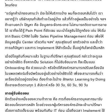
ไหนก่อน
“แต่ลูกค้ามักชอบถามว่า มีอะไรให้บริการบ้าง ผมก็จะตอบกลับไปว่า เรา
อยากรู้ว่า บริษัทคุณกำลังทำอะไรอยู่บ้าง แล้วที่ทำอยู่ผลเป็นอย่างไร ฯลฯ
ถ้าเขาบอกว่า ปัญหา คือ ข้อมูลกระจัดกระจาย ไม่สามารถติดตามการขาย
ได้ เราก็จะได้รู้ Pain Point ที่ชัดเจน แนะนำโซลูชันได้ถูกต้อง เช่น ให้เริ่ม
จาก Basic CRM ในฝั่ง Sales Pipeline Management ก่อน เพื่อให้
ข้อมูลอยู่ใน Center เดียวกัน ฯลฯ” คุณสุริยนต์ ยกตัวอย่าง และย้ำว่า
การแก้ปัญหา และการ Implement ให้สำเร็จนั้น ขึ้นอยู่กับโจทย์เป็นหลัก
เมื่อมีโซลูชันที่เหมาะแล้ว ในฐานะที่ปรึกษา คุณสุริยนต์ กล่าวว่าจะดูแล
อย่างใกล้ชิด ซึ่งหากเป็น Solution ที่ไม่ซับซ้อนมาก ก็จะเป็นแบบ
Onboarding คือ ช่วยแนะนำ หรือไกด์ให้องค์กรสามารถปรับเครื่องมือ
ในแพลตฟอร์มซึ่งมีพร้อมอยู่แล้วอย่างใกล้ชิดได้ เพื่อจะสามารถเห็นว่า
เครื่องมือใดอยู่ตรงไหน ต้องทำอะไรบ้าง ลักษณะ Learning by Doing
ซึ่งอาจจะติดตามทุก 1 สัปดาห์ หรือ 30 วัน, 60 วัน, 90 วัน
ขาดผู้รับผิดชอบ
อีกตัวอย่างหนึ่งของความท้าทาย คือ การที่องค์กรขาดบุคลากรมารับ
ผิดชอบโครงการหลัก โดยช่วงแรกผู้บริหารองค์กรมักจะเข้ามาปรึกษา
เรื่องการติดตั้งระบบ พร้อมกับทีม IT ก่อน เมื่อถึงเวลา Implement ใช้