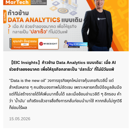
【EIC Insights】ก้าวข้าม Data Analytics แบบเดิม: เมื่อ AI
ช่วยจำลองอนาคต เพื่อให้ธุรกิจกลายเป็น ‘ปลาเร็ว’ ที่ไม่มีวันแพ้
“Data is the new oil” วงการธุรกิจยุคใหม่อาจคุ้นเคยกับวลีนี้ แต่
สำหรับหลาย ๆ คนยังมองภาพไม่ชัดเจน เพราะหลายครั้งมีข้อมูลล้นมือ
แต่ก็ไม่สร้างรายได้ให้เพิ่มมากขึ้นได้ และเมื่อย้อนอ่านวลีดี ๆ อีกรอบ คำ
ว่า ‘น้ำมัน’ แท้จริงแล้วอาจสื่อถึงการกลั่นก่อนนำมาใช้ หากกลั่นไม่ถูกวิธี
ก็ย่อมไร้ผล
15.05.2026