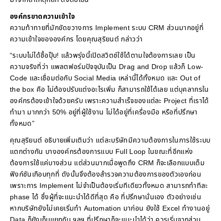
องค์กรขาดความเข้าใจ
ความท้าทายที่มักขัดขวางการ Implement ระบบ CRM ส่วนมากอยู่ที่
ความเข้าใจขององค์กร โดยคุณสุริยนต์ กล่าวว่า
“ระบบไม่ได้ซื้อปุ๊บ! แล้วพรุ่งนี้เปิดสวิตช์ใช้ได้ตามใจต้องการเลย เป็น
ความจริงที่ว่า แพลตฟอร์มปัจจุบันเป็น Drag and Drop แล้วก็ Low-
Code และเชื่อมต่อกับ Social Media เหล่านี้ได้ทั้งหมด และ Out of
the box คือ ไม่ต้องปรับแต่งอะไรเพิ่ม ก็สามารถใช้ได้เลย แต่บุคลากรใน
องค์กรต้องเข้าใจด้วยครับ เพราะความสำเร็จของแต่ละ Project ที่เราได้
ทำมา มากกว่า 50% อยู่ที่ผู้ใช้งาน ไม่ได้อยู่ที่เครื่องมือ หรือที่ปรึกษา
ทั้งหมด”
คุณสุริยนต์ อธิบายเพิ่มเติมว่า แต่ละบริษัทมีความต้องการในการใช้ระบบ
แตกต่างกัน บางองค์กรต้องการแบบ Full Loop ในขณะที่อีกแห่ง
ต้องการใช้แค่บางส่วน แต่ส่วนมากเมื่อพูดถึง CRM ก็จะเลือกแบบเต็ม
ฟังก์ชันเกือบทุกที่ ดังนั้นจึงต้องสำรวจความต้องการของตัวเองก่อน
เพราะการ Implement ไม่จำเป็นต้องเริ่มทีเดียวทั้งหมด สามารถทำทีละ
phase ได้ ซึ่งผู้ที่จะแนะนำได้ดีที่สุด คือ ที่ปรึกษานั่นเอง ตัวอย่างเช่น
หากบริษัทยังไม่เคยเริ่มทำ Automation มาก่อน ยังใช้ Excel ทำงานอยู่
Data ก็ยังเก็บแยกกัน ฯลฯ ที่ปรึกษาก็จะแนะนำได้ว่า ควรเริ่มจากส่วน