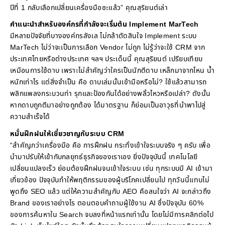
ปีที่ 1 กลับเลือกเปลี่ยนเครื่องมือซะแล้ว” คุณสุริยนต์เล่า
คำแนะนำสำหรับองค์กรที่กำลังจะเริ่มต้น Implement MarTech
มีหลายปัจจัยที่บางองค์กรลังเล ไม่กล้าตัดสินใจ Implement ระบบ
MarTech ไม่ว่าจะเป็นการเลือก Vendor ไม่ถูก ไม่รู้ว่าจะใช้ CRM จาก
ประเทศไทยหรือต่างประเทศ ฯลฯ ประเด็นนี้ คุณสุริยนต์ เปรียบเทียบ
เหมือนการใช้ดาบ เพราะไม่สำคัญว่าใครเป็นนักตีดาบ เหล็กมาจากไหน น้ำ
หนักเท่าไร แต่สิ่งจำเป็น คือ ดาบเล่มนั้นเข้ามือหรือไม่? ใช้แล้วสามารถ
พลิกแพลงกระบวนท่า รุกและป้องกันได้อย่างพลิ้วไหวหรือเปล่า? ดังนั้น
หากดาบถูกตีมาอย่างถูกต้อง ได้มาตรฐาน ก็ย่อมเป็นอาวุธที่นำพาไปสู่
ความสำเร็จได้
หมั่นฝึกฝนให้เชี่ยวชาญกับระบบ CRM
“สำคัญกว่าเครื่องมือ คือ การฝึกฝน กระทั่งเข้าใจระบบจริง ๆ ครับ เพื่อ
นำมาปรับให้เข้ากับกลยุทธ์ธุรกิจของเราเอง ยิ่งปัจจุบันนี้ เทคโนโลยี
เปลี่ยนแปลงเร็ว ย่อมต้องฝึกฝนจนเข้าใจระบบ เช่น ทุกระบบมี AI เข้ามา
เกี่ยวข้อง ปัจจุบันทำให้พฤติกรรมของผู้บริโภคเปลี่ยนไป ทุกวันนี้แทบไม่
พูดถึง SEO แล้ว แต่ให้ความสำคัญกับ AEO คือสนใจว่า AI จะกล่าวถึง
Brand ของเราอย่างไร ตอนตอบคำถามผู้ใช้งาน AI ซึ่งปัจจุบัน 60%
ของการค้นหาใน Search จบลงที่หน้าแรกเท่านั้น โดยไม่มีการคลิกต่อไป