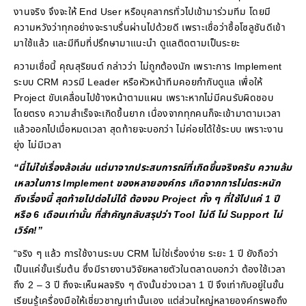
งานจริง จึงจะให้ End User หรือบุคลากรทั่วไปเข้ามาร่วมทีม โดยมี
ความหวังว่าทุกอย่างจะราบรื่นผ่านไปด้วยดี เพราะเชื่อว่าซื้อโซลูชันดีเข้า
มาใช้แล้ว และมีทีมที่ปรึกษามาแนะนำ ดูแลติดตามเป็นระยะ
ความเชื่อนี้ คุณสุริยนต์ กล่าวว่า ไม่ถูกต้องนัก เพราะการ Implement
ระบบ CRM ควรมี Leader หรือหัวหน้าทีมคอยกำกับดูแล เพื่อให้
Project ขับเคลื่อนไปข้างหน้าตามแผน เพราะหากไม่มีคนรับผิดชอบ
โดยตรง ความสำเร็จจะเกิดขึ้นยาก เนื่องจากทุกคนก็จะเข้ามาตามเวลา
แล้วออกไปเมื่อหมดเวลา สุดท้ายจะบอกว่า ไม่ค่อยได้ใช้ระบบ เพราะงาน
ยุ่ง ไม่มีเวลา
“นี่ไม่ใช่เรื่องล้อเล่น แต่มาจากประสบการณ์ที่เกิดขึ้นจริงครับ ความล้ม
เหลวในการ Implement ของหลายองค์กร เกิดจากการไม่ตระหนัก
ถึงเรื่องนี้ สุดท้ายไปต่อไม่ได้ ต้องจบ Project ทั้ง ๆ ที่ใช้ไปแค่ 1 ปี
หรือ 6 เดือนเท่านั้น ที่สำคัญกลับสรุปว่า Tool ไม่ดี ไม่ Support ไม่
เวิร์ค!”
“จริง ๆ แล้ว การใช้งานระบบ CRM ไม่ใช่เรื่องง่าย ระยะ 1 ปี ยังถือว่า
เป็นแค่ขั้นเริ่มต้น ซึ่งมีรายงานวิจัยหลายตัวในตลาดบอกว่า ต้องใช้เวลา
ถึง 2 – 3 ปี ถึงจะเห็นผลจริง ๆ ดังนั้นช่วงเวลา 1 ปี จึงเท่ากับอยู่ในขั้น
เรียนรู้เครื่องมือให้เชี่ยวชาญเท่านั้นเอง แต่ส่วนใหญ่หลายองค์กรพอถึง