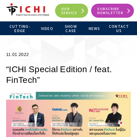
OUR
SUBSCRIBE
SERVICE
NEWSLETTER
CUTTING-
SHOW
CONTACT
VIDEO
NEWS
EDGE
CASE
US
11.01.2022
“ICHI Special Edition / feat.
FinTech”