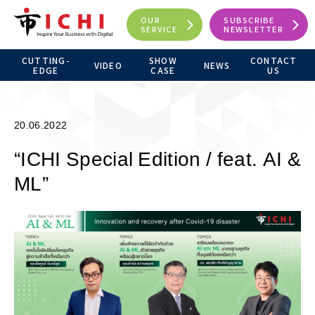
OUR
SUBSCRIBE
SERVICE
NEWSLETTER
CUTTING-
SHOW
CONTACT
VIDEO
NEWS
EDGE
CASE
US
20.06.2022
“ICHI Special Edition / feat. AI &
ML”