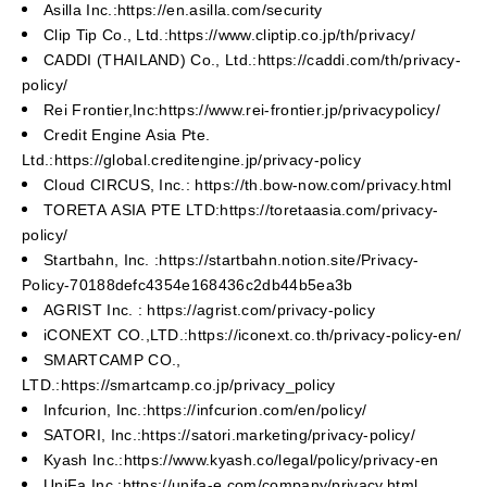
Asilla Inc.:https://en.asilla.com/security
Clip Tip Co., Ltd.:https://www.cliptip.co.jp/th/privacy/
CADDI (THAILAND) Co., Ltd.:https://caddi.com/th/privacy-
policy/
Rei Frontier,Inc:https://www.rei-frontier.jp/privacypolicy/
Credit Engine Asia Pte.
Ltd.:https://global.creditengine.jp/privacy-policy
Cloud CIRCUS, Inc.: https://th.bow-now.com/privacy.html
TORETA ASIA PTE LTD:https://toretaasia.com/privacy-
policy/
Startbahn, Inc. :https://startbahn.notion.site/Privacy-
Policy-70188defc4354e168436c2db44b5ea3b
AGRIST Inc. : https://agrist.com/privacy-policy
iCONEXT CO.,LTD.:https://iconext.co.th/privacy-policy-en/
SMARTCAMP CO.,
LTD.:https://smartcamp.co.jp/privacy_policy
Infcurion, Inc.:https://infcurion.com/en/policy/
SATORI, Inc.:https://satori.marketing/privacy-policy/
Kyash Inc.:https://www.kyash.co/legal/policy/privacy-en
UniFa Inc.:https://unifa-e.com/company/privacy.html