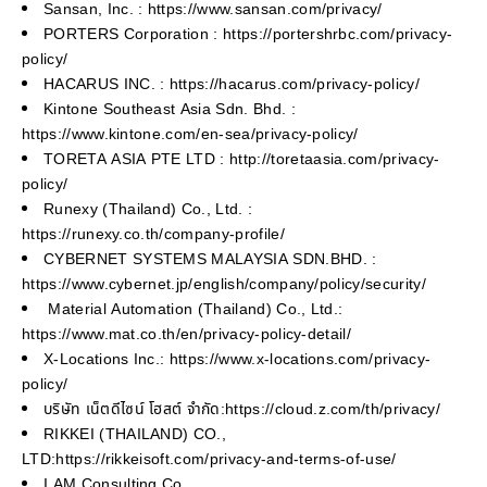
Sansan, Inc. : https://www.sansan.com/privacy/
PORTERS Corporation : https://portershrbc.com/privacy-
policy/
HACARUS INC. : https://hacarus.com/privacy-policy/
Kintone Southeast Asia Sdn. Bhd. :
https://www.kintone.com/en-sea/privacy-policy/
TORETA ASIA PTE LTD : http://toretaasia.com/privacy-
policy/
Runexy (Thailand) Co., Ltd. :
https://runexy.co.th/company-profile/
CYBERNET SYSTEMS MALAYSIA SDN.BHD. :
https://www.cybernet.jp/english/company/policy/security/
Material Automation (Thailand) Co., Ltd.:
https://www.mat.co.th/en/privacy-policy-detail/
X-Locations Inc.: https://www.x-locations.com/privacy-
policy/
บริษัท เน็ตดีไซน์ โฮสต์ จำกัด:https://cloud.z.com/th/privacy/
RIKKEI (THAILAND) CO.,
LTD:https://rikkeisoft.com/privacy-and-terms-of-use/
I AM Consulting Co.,