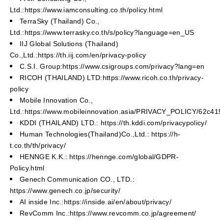
Ltd.:https://www.iamconsulting.co.th/policy.html
TerraSky (Thailand) Co.,
Ltd.:https://www.terrasky.co.th/s/policy?language=en_US
IIJ Global Solutions (Thailand)
Co.,Ltd.:https://th.iij.com/en/privacy-policy
C.S.I. Group:https://www.csigroups.com/privacy?lang=en
RICOH (THAILAND) LTD:https://www.ricoh.co.th/privacy-
policy
Mobile Innovation Co.,
Ltd.:https://www.mobileinnovation.asia/PRIVACY_POLICY/62c4
KDDI (THAILAND) LTD.: https://th.kddi.com/privacypolicy/
Human Technologies(Thailand)Co.,Ltd.: https://h-
t.co.th/th/privacy/
HENNGE K.K.: https://hennge.com/global/GDPR-
Policy.html
Genech Communication CO., LTD.:
https://www.genech.co.jp/security/
AI inside Inc.:https://inside.ai/en/about/privacy/
RevComm Inc.:https://www.revcomm.co.jp/agreement/