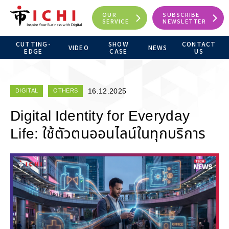
OUR
SUBSCRIBE
SERVICE
NEWSLETTER
CUTTING-
SHOW
CONTACT
VIDEO
NEWS
EDGE
CASE
US
16.12.2025
DIGITAL
OTHERS
Digital Identity for Everyday
Life: ใช้ตัวตนออนไลน์ในทุกบริการ