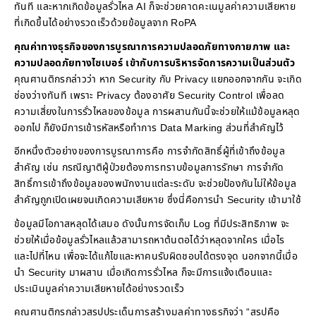
ทันที และหากเกิดข้อมูลรั่วไหล AI ก็จะช่วยคาดคะเนมูลค่าความเสียหาย
ที่เกิดขึ้นได้อย่างรวดเร็วด้วยข้อมูลจาก RoPA
คุณค่าทางธุรกิจของการบูรณาการความปลอดภัยทางกายภาพ และ
ความปลอดภัยทางไซเบอร์ เข้ากับการบริหารจัดการความเป็นส่วนตัว
คุณศานติกรกล่าวว่า หาก Security กับ Privacy แยกออกจากกัน จะเกิด
ช่องว่างทันที เพราะ Privacy ต้องอาศัย Security Control เพื่อลด
ความเสี่ยงในการรั่วไหลของข้อมูล การผสานกันนี้จะช่วยให้แม้ข้อมูลหลุด
ออกไป ก็ยังมีการเข้ารหัสหรือทำการ Data Marking ส่วนที่สำคัญไว้
อีกหนึ่งตัวอย่างของการบูรณาการคือ การจำกัดสิทธิ์ผู้ที่เข้าถึงข้อมูล
สำคัญ เช่น กรณีญาติผู้ป่วยต้องการทราบข้อมูลการรักษา การจำกัด
สิทธิ์การเข้าถึงข้อมูลของพนักงานแต่ละระดับ จะช่วยป้องกันไม่ให้ข้อมูล
สำคัญถูกเปิดเผยจนเกิดความเสียหาย ซึ่งนี่คือการนำ Security เข้ามาใช้
ข้อมูลมีโอกาสหลุดได้เสมอ ดังนั้นการจัดเก็บ Log ที่มีประสิทธิภาพ จะ
ช่วยให้เมื่อข้อมูลรั่วไหลแล้วสามารถหาต้นตอได้ว่าหลุดจากใคร เมื่อไร
และไปที่ไหน เพื่อจะได้แก้ไขและหาคนรับผิดชอบได้ตรงจุด นอกจากนี้เมื่อ
นำ Security มาผสาน เมื่อเกิดการรั่วไหล ก็จะมีการแจ้งเตือนและ
ประเมินมูลค่าความเสียหายได้อย่างรวดเร็ว
คุณศานติกรกล่าวสรุปประเด็นการสร้างมูลค่าทางธุรกิจว่า “สรุปคือ