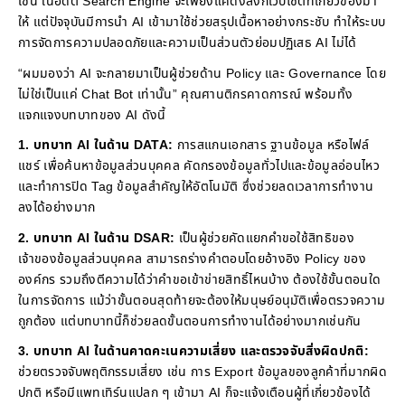
เช่น ในอดีต Search Engine จะเพียงแค่ดึงลิงก์เว็บไซต์ที่เกี่ยวข้องมา
ให้ แต่ปัจจุบันมีการนำ AI เข้ามาใช้ช่วยสรุปเนื้อหาอย่างกระชับ ทำให้ระบบ
การจัดการความปลอดภัยและความเป็นส่วนตัวย่อมปฏิเสธ AI ไม่ได้
“ผมมองว่า AI จะกลายมาเป็นผู้ช่วยด้าน Policy และ Governance โดย
ไม่ใช่เป็นแค่ Chat Bot เท่านั้น” คุณศานติกรคาดการณ์ พร้อมทั้ง
แจกแจงบทบาทของ AI ดังนี้
1. บทบาท AI ในด้าน DATA:
การสแกนเอกสาร ฐานข้อมูล หรือไฟล์
แชร์ เพื่อค้นหาข้อมูลส่วนบุคคล คัดกรองข้อมูลทั่วไปและข้อมูลอ่อนไหว
และทำการปิด Tag ข้อมูลสำคัญให้อัตโนมัติ ซึ่งช่วยลดเวลาการทำงาน
ลงได้อย่างมาก
2. บทบาท AI ในด้าน DSAR:
เป็นผู้ช่วยคัดแยกคำขอใช้สิทธิของ
เจ้าของข้อมูลส่วนบุคคล สามารถร่างคำตอบโดยอ้างอิง Policy ของ
องค์กร รวมถึงตีความได้ว่าคำขอเข้าข่ายสิทธิ์ไหนบ้าง ต้องใช้ขั้นตอนใด
ในการจัดการ แม้ว่าขั้นตอนสุดท้ายจะต้องให้มนุษย์อนุมัติเพื่อตรวจความ
ถูกต้อง แต่บทบาทนี้ก็ช่วยลดขั้นตอนการทำงานได้อย่างมากเช่นกัน
3. บทบาท AI ในด้านคาดคะเนความเสี่ยง และตรวจจับสิ่งผิดปกติ:
ช่วยตรวจจับพฤติกรรมเสี่ยง เช่น การ Export ข้อมูลของลูกค้าที่มากผิด
ปกติ หรือมีแพทเทิร์นแปลก ๆ เข้ามา AI ก็จะแจ้งเตือนผู้ที่เกี่ยวข้องได้