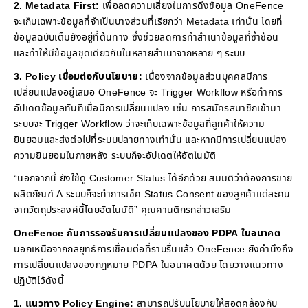
2. Metadata First:
เพื่อลดความเสี่ยงในการดึงข้อมูล OneFence
จะเก็บเฉพาะข้อมูลที่จำเป็นบางส่วนที่เรียกว่า Metadata เท่านั้น โดยที่
ข้อมูลฉบับเต็มยังอยู่ที่ต้นทาง ซึ่งช่วยลดการทำสำเนาข้อมูลที่ซ้ำซ้อน
และทำให้มีข้อมูลชุดเดียวกันในหลายสำเนาจากหลาย ๆ ระบบ
3. Policy เชื่อมต่อกับนโยบาย:
เนื่องจากข้อมูลส่วนบุคคลมีการ
เปลี่ยนแปลงอยู่เสมอ OneFence จะ Trigger Workflow หรือทำการ
อัปเดตข้อมูลทันทีเมื่อมีการเปลี่ยนแปลง เช่น การสมัครสมาชิกเข้ามา
ระบบจะ Trigger Workflow ว่าจะเก็บเฉพาะข้อมูลที่ลูกค้าให้ความ
ยินยอมและส่งต่อไปที่ระบบปลายทางเท่านั้น และหากมีการเปลี่ยนแปลง
ความยินยอมในภายหลัง ระบบก็จะอัปเดตให้อัตโนมัติ
“นอกจากนี้ ยังใช้ดู Customer Status ได้อีกด้วย สมมติว่าต้องการขาย
ผลิตภัณฑ์ A ระบบก็จะทำการเช็ค Status Consent ของลูกค้าแต่ละคน
จากวัตถุประสงค์นี้โดยอัตโนมัติ” คุณศานติกรกล่าวเสริม
OneFence กับการรองรับการเปลี่ยนแปลงของ PDPA ในอนาคต
นอกเหนือจากกลยุทธ์การเชื่อมต่อที่ราบรื่นแล้ว OneFence ยังคำนึงถึง
การเปลี่ยนแปลงของกฎหมาย PDPA ในอนาคตด้วย โดยวางแนวทาง
ปฏิบัติไว้ดังนี้
1. แนวทาง Policy Engine:
สามารถปรับนโยบายให้สอดคล้องกับ