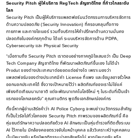
Security Pitch ผู้ให้บริการ RegTech สัญชาติไทย ที่ก้าวไกลระดับ
โลก
Security Pitch เป็นผู้ให้บริการแพลตฟอร์มนวัตกรรมการบริหารจัดการ
ด้านความปลอดภัย (Security Innovation) ที่ครอบคลุมทั้งทาง
กายภาพ และทางไซเบอร์ รวมทั้งบริการให้คำปรึกษาด้านความมั่นคง
ปลอดภัยในองค์กรทุกด้าน ได้แก่ ระบบบริหารจัดการด้าน PDPA,
Cybersecurity และ Physical Security
“เมื่อถามถึง Security Pitch เราตอบอย่างภาคภูมิใจเสมอว่า เป็น Deep
Tech Company สัญชาติไทย ที่พัฒนาผลิตภัณฑ์ขึ้นเอง ไม่ได้นำ
Produt ของต่างประเทศมาต่อยอดแต่อย่างใด เพราะมองว่า
แพลตฟอร์มของต่างประเทศมีค่า License ที่แพง และข้อมูลอาจรั่วไหล
ออกนอกประเทศได้ ซึ่งวางเป้าหมายไว้ว่า ผลิตภัณฑ์ของเราไม่ใช่แค่
เพียงทัดเทียมนานาชาติ แต่จะพัฒนาเทคโนโลยีใหม่ ๆ ในระดับที่เป็นเจ้า
แรกของโลกเลยครับ” คุณศานติกร พูดถึงเอกลักษณ์องค์กร
ทั้งนี้หากผู้อ่านเสิร์ซคำว่า AI Police Cyborg จะพบข่าวนวัตกรรมสำคัญ
ที่เป็นไวรัลไปทั่วโลกของ Security Pitch ภาพรวมของผลิตภัณฑ์นี้ คือ
หุ่นยนต์รักษาความปลอดภัยด้วย AI ลักษณะเป็นหุ่นตำรวจที่ติดตั้งระบบ
AI ไว้ภายใน มีกล้องคอยตรวจจับใบหน้าบุคคล แล้ววิเคราะห์ว่าบุคคลคน
นั้นมีหมายจับ หรือมีพฤติกรรมน่าสงสัยหรือไม่ หากมีหมายจับ หรือ