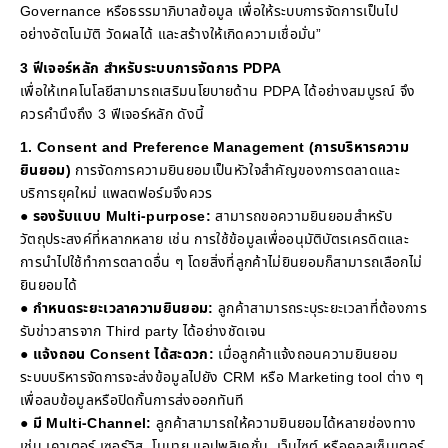
Governance หรือธรรมาภิบาลข้อมูล เพื่อให้ระบบการจัดการเป็นไป
อย่างอัตโนมัติ วัดผลได้ และสร้างให้เกิดความเชื่อมั่น”
3 ฟีเจอร์หลัก สำหรับระบบการจัดการ PDPA
เพื่อให้เทคโนโลยีสามารถเสริมนโยบายด้าน PDPA ได้อย่างสมบูรณ์ จึง
ควรคำนึงถึง 3 ฟีเจอร์หลัก ดังนี้
1. Consent and Preference Management (การบริหารความ
ยินยอม)
การจัดการความยินยอมเป็นหัวใจสำคัญของการตลาดและ
บริการยุคใหม่ แพลตฟอร์มจึงควร
● รองรับแบบ Multi-purpose:
สามารถขอความยินยอมสำหรับ
วัตถุประสงค์ที่หลากหลาย เช่น การใช้ข้อมูลเพื่ออนุมัติบัตรเครดิตและ
การนำไปใช้ทำการตลาดอื่น ๆ โดยสิ่งที่ลูกค้าไม่ยินยอมก็สามารถเลือกไม่
ยินยอมได้
● กำหนดระยะเวลาความยินยอม:
ลูกค้าสามารถระบุระยะเวลาที่ต้องการ
รับข่าวสารจาก Third party ได้อย่างชัดเจน
● แจ้งถอน Consent ได้สะดวก:
เมื่อลูกค้าแจ้งถอนความยินยอม
ระบบบริหารจัดการจะส่งข้อมูลไปยัง CRM หรือ Marketing tool ต่าง ๆ
เพื่อลบข้อมูลหรือปิดกั้นการส่งออกทันที
● มี Multi-Channel:
ลูกค้าสามารถให้ความยินยอมได้หลายช่องทาง
เช่น เคาเตอร์ เซอร์วิส, โมบาย แอปพลิเคชั่น, เว็บไซต์ หรือคอลเซ็นเตอร์