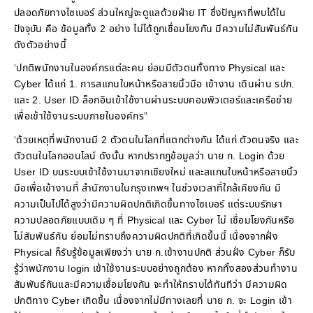
ปลอดภัยทางไซเบอร์ ส่วนใหญ่จะดูแลด้วยฝ่าย IT ซึ่งปัญหาที่พบได้ใน
ปัจจุบัน คือ ข้อมูลทั้ง 2 อย่าง ไม่ได้ถูกเชื่อมโยงกัน มีความไม่สัมพันธ์กัน
ดังตัวอย่างนี้
‘ปกติพนักงานในองค์กรแต่ละคน ย่อมมีตัวตนทั้งทาง Physical และ
Cyber ได้แก่ 1. การสแกนใบหน้าหรือลายนิ้วมือ เข้างาน เดินผ่าน รปภ.
และ 2. User ID ล็อกอินเข้าใช้งานผ่านระบบคอมพิวเตอร์และเครือข่าย
เพื่อเข้าใช้งานระบบภายในองค์กร”
‘ด้วยเหตุที่พนักงานมี 2 ตัวตนในโลกที่แตกต่างกัน ได้แก่ ตัวตนจริง และ
ตัวตนในโลกออนไลน์ ดังนั้น หากปรากฎข้อมูลว่า นาย ก. Login ด้วย
User ID บนระบบเข้าใช้งานมาจากเชียงใหม่ และสแกนใบหน้าหรือลายนิ้ว
มือเพื่อเข้างานที่ สำนักงานในกรุงเทพฯ ในช่วงเวลาที่ใกล้เคียงกัน มี
ความเป็นไปได้สูงว่ามีความผิดปกติเกิดขึ้นทางไซเบอร์ แต่ระบบรักษา
ความปลอดภัยแบบเดิม ๆ ที่ Physical และ Cyber ไม่ เชื่อมโยงกันหรือ
ไม่สัมพันธ์กัน ย่อมไม่ทราบถึงความผิดปกติที่เกิดขึ้นนี้ เนื่องจากฝั่ง
Physical ก็รับรู้ข้อมูลเพียงว่า นาย ก.เข้างานปกติ ส่วนฝั่ง Cyber ก็รับ
รู้ว่าพนักงาน login เข้าใช้งานระบบอย่างถูกต้อง หากทั้งสองส่วนทำงาน
สัมพันธ์กันและมีความเชื่อมโยงกัน จะทำให้ทราบได้ทันทีว่า มีความผิด
ปกติทาง Cyber เกิดขึ้น เนื่องจากไม่มีทางเลยที่ นาย ก. จะ Login เข้า