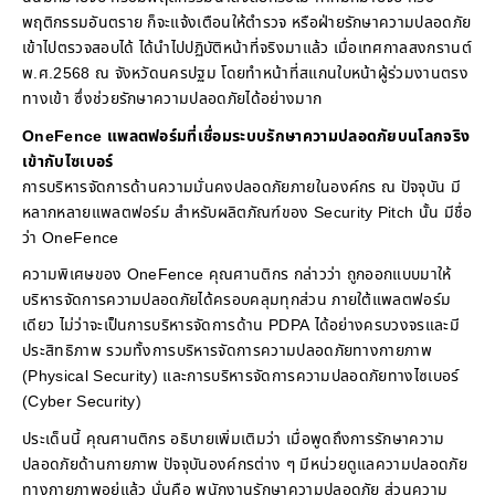
พฤติกรรมอันตราย ก็จะแจ้งเตือนให้ตำรวจ หรือฝ่ายรักษาความปลอดภัย
เข้าไปตรวจสอบได้ ได้นำไปปฏิบัติหน้าที่จริงมาแล้ว เมื่อเทศกาลสงกรานต์
พ.ศ.2568 ณ จังหวัดนครปฐม โดยทำหน้าที่สแกนใบหน้าผู้ร่วมงานตรง
ทางเข้า ซึ่งช่วยรักษาความปลอดภัยได้อย่างมาก
OneFence แพลตฟอร์มที่เชื่อมระบบรักษาความปลอดภัยบนโลกจริง
เข้ากับไซเบอร์
การบริหารจัดการด้านความมั่นคงปลอดภัยภายในองค์กร ณ ปัจจุบัน มี
หลากหลายแพลตฟอร์ม สำหรับผลิตภัณฑ์ของ Security Pitch นั้น มีชื่อ
ว่า OneFence
ความพิเศษของ OneFence คุณศานติกร กล่าวว่า ถูกออกแบบมาให้
บริหารจัดการความปลอดภัยได้ครอบคลุมทุกส่วน ภายใต้แพลตฟอร์ม
เดียว ไม่ว่าจะเป็นการบริหารจัดการด้าน PDPA ได้อย่างครบวงจรและมี
ประสิทธิภาพ รวมทั้งการบริหารจัดการความปลอดภัยทางกายภาพ
(Physical Security) และการบริหารจัดการความปลอดภัยทางไซเบอร์
(Cyber Security)
ประเด็นนี้ คุณศานติกร อธิบายเพิ่มเติมว่า เมื่อพูดถึงการรักษาความ
ปลอดภัยด้านกายภาพ ปัจจุบันองค์กรต่าง ๆ มีหน่วยดูแลความปลอดภัย
ทางกายภาพอยู่แล้ว นั่นคือ พนักงานรักษาความปลอดภัย ส่วนความ