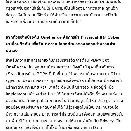
ใช้งานระบบจากเชียงใหม่ และสแกนใบหน้าหรือลายนิ้วมือที่สำนักงานใน
กรุงเทพในเวลาไล่เลี่ยกันได้ มีความเป็นไปได้สูงมากกว่าเขาจะถูกแฮ็ก
ข้อมูล ดังนั้นระบบนี้จึงช่วยให้ฝ่ายรักษาความปลอดภัยสามารถปิดกั้น
และระงับเพื่อลดความเสียหายที่อาจเกิดขึ้นได้’
จากตัวอย่างข้างต้น OneFence คือการนำ Physical และ Cyber
มาเชื่อมถึงกัน เพื่อรักษาความปลอดภัยขององค์กรอย่างรอบด้าน
นั่นเอง
สำหรับความสามารถเกี่ยวกับการบริหารจัดการด้าน PDPA ของ
OneFence นั้น คุณศานติกร กล่าวว่า “ปัจจุบันปัญหาเกี่ยวกับการ
บริหารจัดการด้าน PDPA ที่เกิดขึ้น ไม่ใช่เพราะองค์กรขาดความรู้ด้าน
กฎหมาย เนื่องจากหลาย ๆ ธุรกิจมีการส่งพนักงานไปอบรม มีการจ้างที่
ปรึกษาด้านกฎหมาย ฯลฯ มาแล้ว ดังนั้นปัญหาจริง ๆ จึงอยู่ที่ เมื่อ
Implement แล้ว จะทำอย่างไรให้เกิดการใช้งานได้จริง ซึ่งหลายแห่ง ณ
ปัจจุบัน เมื่อเกิดเหตุอะไรบางอย่างขึ้น เช่น ข้อมูลรั่วไหล ปรากฏว่า ตรวจ
สอบย้อนหลังลำบาก หาต้นตอไม่ได้ ไม่รู้ว่าหลุดไปที่ไหน กระทบส่วนใด
บ้าง ความเสียหายประมาณการเท่าไร ดังนั้นเราจึงออกแบบแพลตฟอร์ม
มาเพื่อให้ใช้งานง่าย และครบวงจร โดยให้ความสำคัญกับ Privacy เป็น
อันดับแรก แล้วจึงนำเทคโนโลยีเข้ามาส่งเสริมการทำ Data