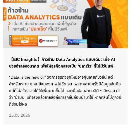
【EIC Insights】ก้าวข้าม Data Analytics แบบเดิม: เมื่อ AI
ช่วยจำลองอนาคต เพื่อให้ธุรกิจกลายเป็น ‘ปลาเร็ว’ ที่ไม่มีวันแพ้
“Data is the new oil” วงการธุรกิจยุคใหม่อาจคุ้นเคยกับวลีนี้ แต่
สำหรับหลาย ๆ คนยังมองภาพไม่ชัดเจน เพราะหลายครั้งมีข้อมูลล้นมือ
แต่ก็ไม่สร้างรายได้ให้เพิ่มมากขึ้นได้ และเมื่อย้อนอ่านวลีดี ๆ อีกรอบ คำ
ว่า ‘น้ำมัน’ แท้จริงแล้วอาจสื่อถึงการกลั่นก่อนนำมาใช้ หากกลั่นไม่ถูกวิธี
ก็ย่อมไร้ผล
15.05.2026