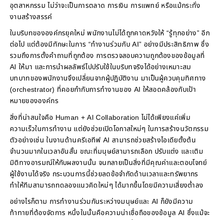
อุตสาหกรรม ไม่ว่าจะเป็นการตลาด การเงิน การแพทย์ หรือแม้กระทั่ง
งานสร้างสรรค์
ในบริบทขององค์กรยุคใหม่ พนักงานไม่ได้ถูกคาดหวังให้ “รู้ทุกอย่าง” อีก
ต่อไป แต่ต้องมีทักษะในการ “ทำงานร่วมกับ AI” อย่างมีประสิทธิภาพ ซึ่ง
รวมถึงการตั้งคำถามที่ถูกต้อง การตรวจสอบความถูกต้องของข้อมูลที่
AI ให้มา และการนำผลลัพธ์ไปปรับใช้ในบริบทจริงได้อย่างเหมาะสม
บทบาทของพนักงานจึงเปลี่ยนจากผู้ปฏิบัติงาน มาเป็นผู้ควบคุมทิศทาง
(orchestrator) ที่คอยกำกับการทำงานของ AI ให้สอดคล้องกับเป้า
หมายขององค์กร
สิ่งที่น่าสนใจคือ Human + AI Collaboration ไม่ได้เพียงแค่เพิ่ม
ความเร็วในการทำงาน แต่ยังช่วยเปิดโอกาสใหม่ๆ ในการสร้างนวัตกรรม
ตัวอย่างเช่น ในงานด้านครีเอทีฟ AI สามารถช่วยสร้างไอเดียตั้งต้น
จำนวนมากในเวลาอันสั้น ขณะที่มนุษย์สามารถเลือก ปรับแต่ง และเติม
มิติทางอารมณ์ให้กับผลงานนั้น จนกลายเป็นสิ่งที่มีคุณค่าและตอบโจทย์
ผู้ใช้งานได้จริง กระบวนการนี้ช่วยลดข้อจำกัดด้านเวลาและทรัพยากร
ทำให้ทีมสามารถทดลองแนวคิดใหม่ๆ ได้มากขึ้นโดยมีความเสี่ยงต่ำลง
อย่างไรก็ตาม การทำงานร่วมกันระหว่างมนุษย์และ AI ก็ยังมีความ
ท้าทายที่ต้องจัดการ หนึ่งในนั้นคือความน่าเชื่อถือของข้อมูล AI ซึ่งแม้จะ