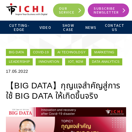
OUR
SUBSCRIBE
SERVICE
NEWSLETTER
CUTTING-
SHOW
CONTACT
VIDEO
NEWS
EDGE
CASE
US
BIG DATA
COVID-19
AI TECHNOLOGY
MARKETING
LEADERSHIP
INNOVATION
IOT, M2M
DATA ANALYTICS
17.05.2022
【BIG DATA】กุญแจสำคัญสู่การ
ใช้ BIG DATA ให้เกิดขึ้นจริง