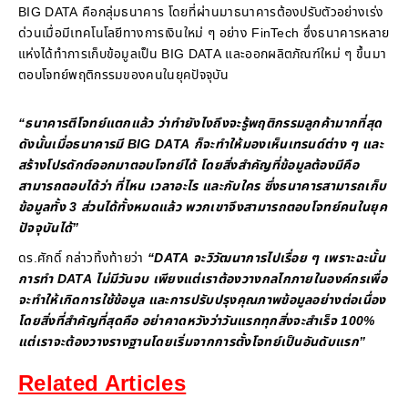
BIG DATA คือกลุ่มธนาคาร โดยที่ผ่านมาธนาคารต้องปรับตัวอย่างเร่ง
ด่วนเมื่อมีเทคโนโลยีทางการเงินใหม่ ๆ อย่าง FinTech ซึ่งธนาคารหลาย
แห่งได้ทำการเก็บข้อมูลเป็น BIG DATA และออกผลิตภัณฑ์ใหม่ ๆ ขึ้นมา
ตอบโจทย์พฤติกรรมของคนในยุคปัจจุบัน
“ธนาคารตีโจทย์แตกแล้ว ว่าทำยังไงถึงจะรู้พฤติกรรมลูกค้ามากที่สุด
ดังนั้นเมื่อธนาคารมี BIG DATA ก็จะทำให้มองเห็นเทรนด์ต่าง ๆ และ
สร้างโปรดักต์ออกมาตอบโจทย์ได้ โดยสิ่งสำคัญที่ข้อมูลต้องมีคือ
สามารถตอบได้ว่า ที่ไหน เวลาอะไร และกับใคร ซึ่งธนาคารสามารถเก็บ
ข้อมูลทั้ง 3 ส่วนได้ทั้งหมดแล้ว พวกเขาจึงสามารถตอบโจทย์คนในยุค
ปัจจุบันได้”
ดร.ศักดิ์ กล่าวทิ้งท้ายว่า
“DATA จะวิวัฒนาการไปเรื่อย ๆ เพราะฉะนั้น
การทำ DATA ไม่มีวันจบ เพียงแต่เราต้องวางกลไกภายในองค์กรเพื่อ
จะทำให้เกิดการใช้ข้อมูล และการปรับปรุงคุณภาพข้อมูลอย่างต่อเนื่อง
โดยสิ่งที่สำคัญที่สุดคือ อย่าคาดหวังว่าวันแรกทุกสิ่งจะสำเร็จ 100%
แต่เราจะต้องวางรางฐานโดยเริ่มจากการตั้งโจทย์เป็นอันดับแรก”
Related Articles