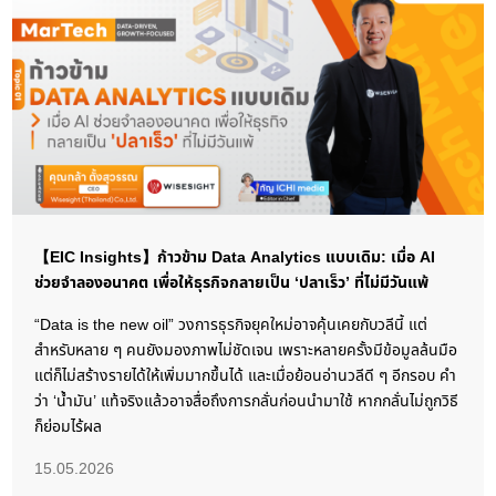
【EIC Insights】ก้าวข้าม Data Analytics แบบเดิม: เมื่อ AI
ช่วยจำลองอนาคต เพื่อให้ธุรกิจกลายเป็น ‘ปลาเร็ว’ ที่ไม่มีวันแพ้
“Data is the new oil” วงการธุรกิจยุคใหม่อาจคุ้นเคยกับวลีนี้ แต่
สำหรับหลาย ๆ คนยังมองภาพไม่ชัดเจน เพราะหลายครั้งมีข้อมูลล้นมือ
แต่ก็ไม่สร้างรายได้ให้เพิ่มมากขึ้นได้ และเมื่อย้อนอ่านวลีดี ๆ อีกรอบ คำ
ว่า ‘น้ำมัน’ แท้จริงแล้วอาจสื่อถึงการกลั่นก่อนนำมาใช้ หากกลั่นไม่ถูกวิธี
ก็ย่อมไร้ผล
15.05.2026