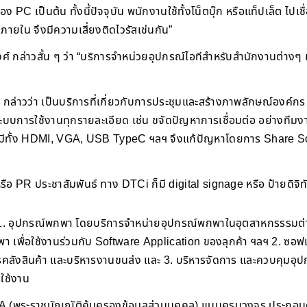
่อง PC เป็นต้น ทั้งนี้ปัจจุบัน พนักงานใช้ทั้งโน็ตบุ๊ก หรือแท็ปเล็ต ไ
กภายใน จึงมีความเสี่ยงติดไวรัสเช่นกัน”
พงศ์ กล่าวสั้น ๆ ว่า “บริการจำหน่วยอุปกรณ์ไอทีสำหรับสำนักงานต่าง
 กล่าวว่า เป็นบริการที่เกี่ยวกับการประชุมและสร้างภาพลักษณ์องค์ก
บการใช้งานทุกรายละเอียด เช่น ขจัดปัญหาการเชื่อมต่อ อย่างทีมงา
 มีทั้ง HDMI, VGA, USB TypeC ฯลฯ จึงแก้ปัญหาโดยการ Share S
 PR ประชาสัมพันธ์ ทาง DTCi ก็มี digital signage หรือ ป้ายดิจิทั
้าน 1. อุปกรณ์พกพา โดยบริการจำหน่ายอุปกรณ์พกพาในอุตสาหกรรรมต่
กพา เพื่อใช้งานร่วมกับ Software Application ของลุกค้า ฯลฯ 2. ซอฟแ
ารคลังสินค้า และบริหารงานขนส่ง และ 3. บริหารจัดการ และควบคุมอ
รใช้งาน
A (พระราชบัญญัติคุ้มครองข้อมูลส่วนบุคคล) แบบครบวงจร ประกอบด้