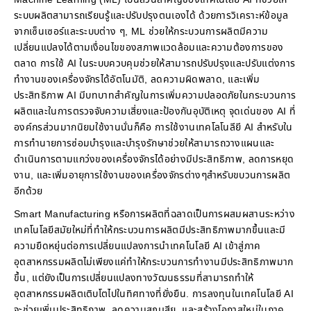
ระบบผลิตสามารถเรียนรู้และปรับปรุงตนเองได้ ด้วยการวิเคราะห์ข้อมูล
จากเซ็นเซอร์และระบบต่าง ๆ, ML ช่วยให้กระบวนการผลิตมีความ
เปลี่ยนแปลงได้ตามเงื่อนไขของสภาพแวดล้อมและความต้องการของ
ตลาด การใช้ AI ในระบบควบคุมช่วยให้สามารถปรับปรุงและปรับแต่งการ
ทำงานของเครื่องจักรได้อัตโนมัติ, ลดความผิดพลาด, และเพิ่ม
ประสิทธิภาพ AI มีบทบาทสำคัญในการเพิ่มความปลอดภัยในกระบวนการ
ผลิตและในการตรวจจับความเสี่ยงและป้องกันอุบัติเหตุ จุดเด่นของ AI ที่
องค์กรส่วนมากนิยมใช้งานนั่นก็คือ การใช้งานเทคโลโนลียี AI สำหรับใน
การทำนายการซ่อมบำรุงและบำรุงรักษาช่วยให้สามารถวางแผนและ
ดำเนินการตามแกว่งของเครื่องจักรได้อย่างมีประสิทธิภาพ, ลดการหยุด
งาน, และเพิ่มอายุการใช้งานของเครื่องจักรต่างๆสำหรับขบวนการผลิต
อีกด้วย
Smart Manufacturing หรือการผลิตที่ฉลาดเป็นการผสมผสานระหว่าง
เทคโนโลยีสมัยใหม่ที่ทำให้กระบวนการผลิตมีประสิทธิภาพมากขึ้นและมี
ความยืดหยุ่นต่อการเปลี่ยนแปลงการนำเทคโนโลยี AI เข้าสู่ภาค
อุตสาหกรรมผลิตไม่เพียงแค่ทำให้กระบวนการทำงานมีประสิทธิภาพมาก
ขึ้น, แต่ยังเป็นการเปลี่ยนแปลงทางวัฒนธรรมที่สามารถทำให้
อุตสาหกรรมผลิตเติบโตไปในทิศทางที่ยั่งยืน. การลงทุนในเทคโนโลยี AI
จะช่วยเพิ่มประสิทธิภาพ, ลดความสูญเสีย, และสร้างโอกาสใหม่ในภาค