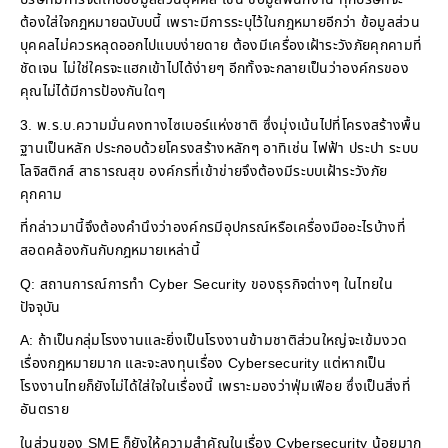
ต้องใส่ใจกฎหมายฉบับบนี้ เพราะมีการระบุไว้ในกฎหมายอีกว่า ข้อมูลส่วน
บุคคลไม่ควรหลุดออกไปแบบง่ายดาย ต้องมีเครื่องเฝ้าระวังภัยคุกคามที่
ชัดเจน ไม่ใช่ใครจะแฮกเข้าไปได้ง่ายๆ อีกทั้งจะกลายเป็นว่าองค์กรของ
คุณไม่ได้มีการป้องกันใดๆ
3. พ.ร.บ.ความมั่นคงทางไซเบอร์แห่งชาติ ซึ่งมุ่งเน้นไปที่โครงสร้างพื้น
ฐานเป็นหลัก ประกอบด้วยโครงสร้างหลักๆ อาทิเช่น ไฟฟ้า ประปา ระบบ
โลจิสติกส์ สาธารณสุข องค์กรที่เข้าข่ายจึงต้องมีระบบเฝ้าระวังภัย
คุกคาม
ที่กล่าวมานี้จึงต้องคำนึงว่าองค์กรมีอุปกรณ์หรือเครื่องมืออะไรบ้างที่
สอดคล้องกันกับกฎหมายเหล่านี้
Q: สถานการณ์การทำ Cyber Security ของธุรกิจต่างๆ ในไทยใน
ปัจจุบัน
A: ถ้าเป็นกลุ่มโรงงานและยิ่งเป็นโรงงานข้ามชาติส่วนใหญ่จะเข้มงวด
เรื่องกฎหมายมาก และจะลงทุนเรื่อง Cybersecurity แต่หากเป็น
โรงงานไทยก็ยังไม่ได้ใส่ใจในเรื่องนี้ เพราะมองว่าฟุ่มเฟือย ซึ่งเป็นสิ่งที่
อันตราย
ในส่วนของ SME ก็ยังให้ความสำคัญในเรื่อง Cybersecurity น้อยมาก