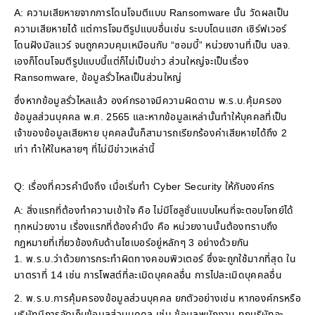
A: ความเสียหายจากการโดนโจมตีแบบ Ransomware นั้น วัดผลเป็น
ความเสียหายได้ แต่การโจมตีรูปแบบอื่นเช่น ระบบโดนแฮก เซิร์ฟเวอร์
โดนฝังมัลแวร์ จนถูกควบคุมเหมือนกับ “ซอมบี้” หน่วยงานที่เป็น บลจ.
เองก็โดนโจมตีรูปแบบนี้แต่ก็ไม่เป็นข่าว ส่วนใหญ่จะเป็นเรื่อง
Ransomware, ข้อมูลรั่วไหลเป็นส่วนใหญ่
ซึ่งหากข้อมูลรั่วไหลแล้ว องค์กรอาจมีความผิดตาม พ.ร.บ.คุ้มครอง
ข้อมูลส่วนบุคคล พ.ศ. 2565 และหากข้อมูลเหล่านั้นทำให้บุคคลที่เป็น
เจ้าของข้อมูลเสียหาย บุคคลนั้นก็สามารถเรียกร้องค่าเสียหายได้ถึง 2
เท่า ทำให้ในหลายๆ ที่ไม่มีข่าวเหล่านี้
Q: เรื่องที่ควรคำนึงถึง เมื่อเริ่มทำ Cyber Security ให้กับองค์กร
A: สิ่งแรกที่ต้องทำความเข้าใจ คือ ไม่มีโซลูชั่นแบบไหนที่จะตอบโจทย์ได้
ทุกหน่วยงาน เรื่องแรกที่ต้องคำนึง คือ หน่วยงานนั้นต้องทราบถึง
กฎหมายที่เกี่ยวข้องกับด้านไซเบอร์อยู่หลักๆ 3 อย่างด้วยกัน
1. พ.ร.บ.ว่าด้วยการกระทำผิดทางคอมพิวเตอร์ ซึ่งจะถูกใช้มากที่สุด ใน
มาตราที่ 14 เช่น การโพสต์ที่ละเมิดบุคคลอื่น การไปละเมิดบุคคลอื่น
2. พ.ร.บ.การคุ้มครองข้อมูลส่วนบุคคล ยกตัวอย่างเช่น หากองค์กรหรือ
บริษัทมีการจัดเก็บข้อมูลส่วนบุคคล เช่น ข้อมูลพนักงาน ทุกบริษัทจะ