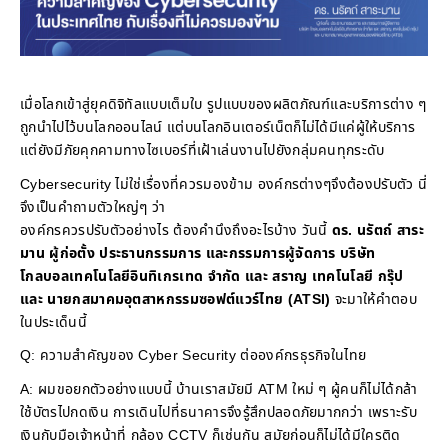
เมื่อโลกเข้าสู่ยุคดิจิทัลแบบเต็มใบ รูปแบบของผลิตภัณฑ์และบริการต่าง ๆ
ถูกนำไปไว้บนโลกออนไลน์ แต่บนโลกอินเตอร์เน็ตก็ไม่ได้มีแค่ผู้ให้บริการ
แต่ยังมีภัยคุกคามทางไซเบอร์ที่เฝ้าเล่นงานไปยังกลุ่มคนทุกระดับ
Cybersecurity ไม่ใช่เรื่องที่ควรมองข้าม องค์กรต่างๆจึงต้องปรับตัว นี่
จึงเป็นคำถามตัวใหญ่ๆ ว่า
องค์กรควรปรับตัวอย่างไร ต้องคำนึงถึงอะไรบ้าง วันนี้
ดร. นรัตถ์ สาระ
มาน ผู้ก่อตั้ง ประธานกรรมการ และกรรมการผู้จัดการ บริษัท
โกลบอลเทคโนโลยีอินทิเกรเทด จำกัด และ สราญ เทคโนโลยี กรุ๊ป
และ นายกสมาคมอุตสาหกรรมซอฟต์แวร์ไทย (ATSI)
จะมาให้คำตอบ
ในประเด็นนี้
Q: ความสำคัญของ Cyber Security ต่อองค์กรธุรกิจในไทย
A: ผมขอยกตัวอย่างแบบนี้ บ้านเราสมัยมี ATM ใหม่ ๆ ผู้คนก็ไม่ได้กล้า
ใช้บัตรไปกดเงิน การเดินไปที่ธนาคารจึงรู้สึกปลอดภัยมากกว่า เพราะรับ
เงินกับมือเจ้าหน้าที่ กล้อง CCTV ก็เช่นกัน สมัยก่อนก็ไม่ได้มีใครติด