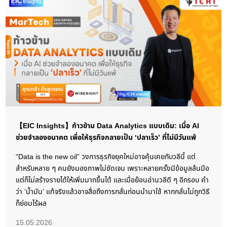
【EIC Insights】ก้าวข้าม Data Analytics แบบเดิม: เมื่อ AI
ช่วยจำลองอนาคต เพื่อให้ธุรกิจกลายเป็น ‘ปลาเร็ว’ ที่ไม่มีวันแพ้
“Data is the new oil” วงการธุรกิจยุคใหม่อาจคุ้นเคยกับวลีนี้ แต่
สำหรับหลาย ๆ คนยังมองภาพไม่ชัดเจน เพราะหลายครั้งมีข้อมูลล้นมือ
แต่ก็ไม่สร้างรายได้ให้เพิ่มมากขึ้นได้ และเมื่อย้อนอ่านวลีดี ๆ อีกรอบ คำ
ว่า ‘น้ำมัน’ แท้จริงแล้วอาจสื่อถึงการกลั่นก่อนนำมาใช้ หากกลั่นไม่ถูกวิธี
ก็ย่อมไร้ผล
15.05.2026