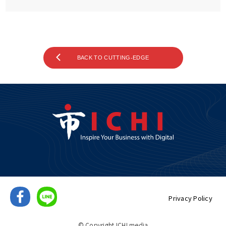
BACK TO CUTTING-EDGE
Privacy Policy
© Copyright ICHI media