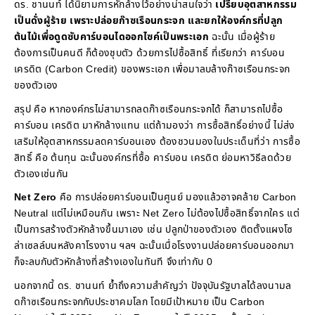
ดร. ชานนท์ ได้นิยามการหักล้างไว้อย่างน่าสนใจว่า
เปรียบอุตสาหกรรม
เป็นดั่งผู้ร้าย เพราะปล่อยก๊าซเรือนกระจก และยกให้องค์กรที่ปลูก
ต้นไม้เพื่อดูดซับคาร์บอนไดออกไซค์เป็นพระเอก
ฉะนั้น เมื่อผู้ร้าย
ต้องการเป็นคนดี ก็ต้องชุบตัว ด้วยการไปซื้อสิทธิ์ ที่เรียกว่า คาร์บอน
เครดิต (Carbon Credit) ของพระเอก เพื่อมาลบล้างก๊าซเรือนกระจก
ของตัวเอง
สรุป คือ หากองค์กรไม่สามารถลดก๊าซเรือนกระจกได้ ก็สามารถไปซื้อ
คาร์บอน เครดิต มาหักล้างแทน แต่ถ้ามองว่า การซื้อสิทธิ์อย่างนี้ ไม่ส่ง
เสริมให้อุตสาหกรรมลดคาร์บอนเอง ต้องชวนมองในประเด็นที่ว่า การซื้อ
สิทธิ์ คือ ต้นทุน ฉะนั้นองค์กรที่ซื้อ คาร์บอน เครดิต ย่อมหาวิธีลดด้วย
ตัวเองเช่นกัน
Net Zero
คือ การปล่อยคาร์บอนเป็นศูนย์ มองแล้วอาจคล้าย Carbon
Neutral แต่ไม่เหมือนกัน เพราะ Net Zero ไม่ต้องไปซื้อสิทธิ์จากใคร แต่
เป็นการสร้างตัวหักล้างขึ้นมาเอง เช่น ปลูกป่าของตัวเอง ติดตั้งแผงโซ
ล่าเซลล์บนหลังคาโรงงาน ฯลฯ ฉะนั้นเมื่อโรงงานปล่อยคาร์บอนออกมา
ก็จะลบกับตัวหักล้างที่สร้างเองในทันที จึงเท่ากับ 0
นอกจากนี้ ดร. ชานนท์ ย้ำถึงความสำคัญว่า ปัจจุบันรัฐบาลได้ลงนามล
ดก๊าซเรือนกระจกกับประชาคมโลก โดยมีเป้าหมาย เป็น Carbon