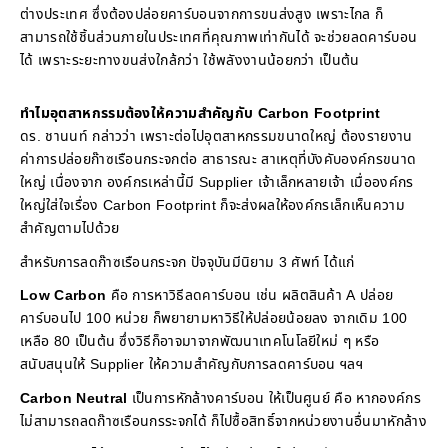
ต่างประเทศ ซึ่งต้องปล่อยคาร์บอนจากการขนส่งสูง เพราะไกล ก็
สามารถใช้ชิ้นส่วนภายในประเทศที่คุณภาพเท่ากันได้ จะช่วยลดคาร์บอน
ได้ เพราะระยะทางขนส่งใกล้กว่า ใช้พลังงานน้อยกว่า เป็นต้น
ทำไมอุตสาหกรรมต้องให้ความสำคัญกับ Carbon Footprint
ดร. ชานนท์ กล่าวว่า เพราะต่อไปอุตสาหกรรมขนาดใหญ่ ต้องรายงาน
ค่าการปล่อยก๊าซเรือนกระจกต่อ สาธารณะ สาเหตุที่บังคับองค์กรขนาด
ใหญ่ เนื่องจาก องค์กรเหล่านี้มี Supplier เจ้าเล็กหลายเจ้า เมื่อองค์กร
ใหญ่ใส่ใจเรื่อง Carbon Footprint ก็จะส่งผลให้องค์กรเล็กเห็นความ
สำคัญตามไปด้วย
สำหรับการลดก๊าซเรือนกระจก ปัจจุบันมีนิยาม 3 ศัพท์ ได้แก่
Low Carbon
คือ การหาวิธีลดคาร์บอน เช่น ผลิตสินค้า A ปล่อย
คาร์บอนไป 100 หน่วย ก็พยายามหาวิธีให้ปล่อยน้อยลง จากเดิม 100
เหลือ 80 เป็นต้น ซึ่งวิธีก็อาจมาจากพัฒนาเทคโนโลยีใหม่ ๆ หรือ
สนับสนุนให้ Supplier ให้ความสำคัญกับการลดคาร์บอน ฯลฯ
Carbon Neutral
เป็นการหักล้างคาร์บอน ให้เป็นศูนย์ คือ หากองค์กร
ไม่สามารถลดก๊าซเรือนกรระจกได้ ก็ไปซื้อสิทธิ์จากหน่วยงานอื่นมาหักล้าง