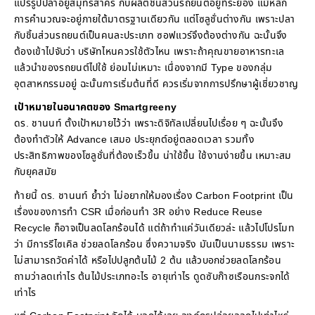
แปรรูปปลาอยู่สมุทรสาคร กับผลิตชิ้นส่วนรถยนต์อยู่ที่ระยอง แม้หลัก
การคำนวณจะอยู่ภายใต้มาตรฐานเดียวกัน แต่โซลูชั่นต่างกัน เพราะปลา
กับชิ้นส่วนรถยนต์เป็นคนละประเภท ซอฟแวร์จึงต้องต่างกัน ฉะนั้นจึง
ต้องเข้าไปจับว่า บริษัทไหนควรใช้ตัวไหน เพราะถ้าคุณขายอาหารทะเล
แล้วนำของรถยนต์ไปใช้ ย่อมไม่เหมาะ เนื่องจากมี Type ของกลุ่ม
อุตสาหกรรมอยู่ ฉะนั้นการเริ่มต้นที่ดี ควรเริ่มจากการปรึกษาผู้เชี่ยวชาญ
เป้าหมายในอนาคตของ Smartgreeny
ดร. ชานนท์ ตั้งเป้าหมายไว้ว่า เพราะดิจิทัลเปลี่ยนไปเรื่อย ๆ ฉะนั้นจึง
ต้องทำตัวให้ Advance เสมอ ประยุกต์อยู่ตลอดเวลา รวมทั้ง
ประสิทธิภาพของโซลูชั่นที่ต้องเร็วขึ้น น่าใช้ขึ้น ใช้งานง่ายขึ้น เหมาะสม
กับยุคสมัย
ท้ายนี้ ดร. ชานนท์ ย้ำว่า ไม่อยากให้มองเรื่อง Carbon Footprint เป็น
เรื่องของการทำ CSR เมื่อก่อนทำ 3R อย่าง Reduce Reuse
Recycle ก็อาจเป็นลดโลกร้อนได้ แต่ถ้าทำแค่วันเดียวล่ะ แล้วไปโปรโมท
ว่า มีการรีไซเคิล ช่วยลดโลกร้อน ซึ่งความจริง มันเป็นนามธรรม เพราะ
ไม่สามารถวัดค่าได้ หรือไปปลูกต้นไม้ 2 ต้น แล้วบอกช่วยลดโลกร้อน
ถามว่าลดเท่าไร ต้นไม้ประเภทอะไร อายุเท่าไร ดูดซับก๊าซเรือนกระจกได้
เท่าไร