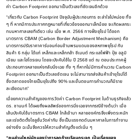
ค่า Carbon Footprint ออกมาเป็นตัวเลขที่ชัดเจนอีกด้วย
“เกี่ยวกับ Carbon Footprint ปัจจุบันผู้ประกอบการ ชะล่าใจไปหน่อย ทั้ง
ๆ ที่ หากมีการประกาศกฎหมายที่เกี่ยวข้องออกมาเล็กน้อย จะเกิดผลกระ
ทบมหาศาลเลยทีเดียว เช่น เมื่อ พ.ศ. 2566 ทางฝั่งยุโรป ได้ออก
มาตรการ CBAM (Carbon Border Adjustment Mechanism) คือ
มาตรการปรับราคาคาร์บอนก่อนข้ามพรมแดนของสหภาพยุโรป กับ
สินค้า 6 กลุ่ม ได้แก่ เหล็กและเหล็กกล้า ซีเมนต์ กระแสไฟฟ้า ปุ๋ย อลูมิ
เนียม และไฮโดรเจน โดยจะบังคับใช้ใน ปี 2568 แต่ ณ ตอนประกาศผู้
ประกอบการหลายแห่งกลับนิ่งเฉย ทั้ง ๆ ที่หากไม่มีการคำนวณ Carbon
Footprint ออกมาเป็นตัวเลขชัดเจน จะไม่สามารถส่งสินค้าเข้ายุโรปได้
ซึ่งตลาดของไทยเป็นยุโรปถึง 90% และขั้นตอนการคำนวณก็มีราย
ละเอียดมาก”
เมื่อยกความสำคัญของการวัดค่า Carbon Footprint ในด้านธุรกิจแล้ว
ดร. ชานนท์ ได้เผยถึงผลลัพธ์ของการนิ่งเฉยจากกรณีข้างต้นว่า เมื่อ
เส้นบังคับใช้มาตรการ CBAM ใกล้เข้ามา หลายองค์กรจึงเพิ่งตระหนัก
และเร่งติดตั้งโซลูชั่นวัดค่ากัน ซึ่งเป็นแรงกดดันมหาศาลในการทำงาน
อย่างยิ่ง ฉะนั้นจึงควรให้ความสำคัญตั้งแต่เนิ่น ๆ
“คนส่วนใหญ่มักมองว่าการลดก๊าซเรือนกระจก เป็นเรื่องของ