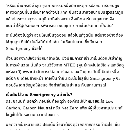
“หรืออย่างกรณีล่าสุด อุตสาหกรรมหนึ่งมีสาเหตุการปล่อยคาร์บอนสูง
จากวัตถุดิบที่ขนส่งมาจากต่างประเทศ ชิ้นส่วนมาลงสนามบินสุวรรณภูมิ
แล้วต่อรถจากสุวรรณภูมิ มาถึงโรงงาน ซึ่งเกิดคาร์บอนสูงมาก จึง
แนะนำให้ผู้ประกอบการพิจารณา supplier ภายในประเทศ เป็นต้น”
ฉะนั้นต้องไปดูว่า ส่วนไหนเป็นจุดอ่อน แล้วไปแก้จุดนั้น แต่บางอย่างต้อง
ใช้ทุนสูง ก็ไปทำในสิ่งที่ทำได้ เช่น ในเชิงนโยบาย ซึ่งทั้งหมด
Smartgreeny ช่วยได้
ทั้งนี้นอกจากปัจจัยที่ยกมาข้างต้น ยังมีสมการที่เข้ามาเป็นตัวแปรสำคัญ
ในการคำนวณ นั่นคือ งานวิจัยจาก MTEC (ศูนย์เทคโนโลยีโลหะและวัสดุ
แห่งชาติ) เพราะค่าวัดการปล่อยคาร์บอนของวัสดุ ณ วันนี้เป็นค่าหนึ่ง
แต่อีก 6 เดือนข้างหน้า อาจเป็นค่าอื่น ฉะนั้นโซลูชั่น Smartgreeny จะ
คอยอัพเดทข้อมูลให้เสมอ จึงทำให้แม่นยำ และทันสถานการณ์
เริ่มต้นใช้งาน Smartgreeny อย่างไร?
ดร. ชานนท์ บอกว่า ก่อนอื่นต้องดูว่า องค์กรมีเป้าหมายอะไร Low
Carbon, Carbon Neutral หรือ Net Zero เพื่อให้ผู้เชี่ยวชาญประยุกต์
โซลูชั่นได้ตรงตามความต้องการ
นอกจากเป้าหมายแล้ว ประเด็นต่อมาต้องดูว่าอุตสาหกรรมทำอะไร เช่น