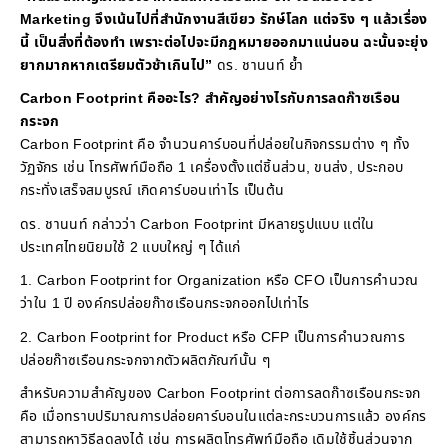
Marketing จึงเน้นไปที่สำนักงานสีเขียว รักษ์โลก แต่จริง ๆ แล้วเรื่อง
นี้ เป็นสิ่งที่ต้องทำ เพราะต่อไปจะมีกฎหมายออกมาแน่นอน ฉะนั้นจะยุ่ง
ยากมากหากเตรียมตัวช้าเกินไป”
ดร. ชานนท์ ย้ำ
Carbon Footprint คืออะไร? สำคัญอย่างไรกับการลดก๊าซเรือน
กระจก
Carbon Footprint คือ จำนวนคาร์บอนที่ปล่อยในกิจกรรมต่าง ๆ ทั้ง
วัฏจักร เช่น โทรศัพท์มือถือ 1 เครื่องตั้งแต่ชิ้นส่วน, ขนส่ง, ประกอบ
กระทั่งเสร็จสมบูรณ์ เกิดคาร์บอนเท่าไร เป็นต้น
ดร. ชานนท์ กล่าวว่า Carbon Footprint มีหลายรูปแบบ แต่ใน
ประเทศไทยนิยมใช้ 2 แบบใหญ่ ๆ ได้แก่
1. Carbon Footprint for Organization หรือ CFO เป็นการคำนวณ
ว่าใน 1 ปี องค์กรปล่อยก๊าซเรือนกระจกออกไปเท่าไร
2. Carbon Footprint for Product หรือ CFP เป็นการคำนวณการ
ปล่อยก๊าซเรือนกระจกจากตัวผลิตภัณฑ์นั้น ๆ
สำหรับความสำคัญของ Carbon Footprint ต่อการลดก๊าซเรือนกระจก
คือ เมื่อทราบปริมาณการปล่อยคาร์บอนในแต่ละกระบวนการแล้ว องค์กร
สามารถหาวิธีลดลงได้ เช่น การผลิตโทรศัพท์มือถือ เดิมใช้ชิ้นส่วนจาก