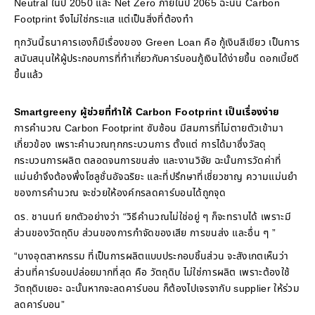
Neutral ในปี 2050 และ Net Zero ภายในปี 2065 ฉะนั้น Carbon
Footprint จึงไม่ใช่กระแส แต่เป็นสิ่งที่ต้องทำ
ทุกวันนี้ธนาคารเองก็มีเรื่องของ Green Loan คือ กู้เงินสีเขียว เป็นการ
สนับสนุนให้ผู้ประกอบการที่ทำเกี่ยวกับคาร์บอนกู้เงินได้ง่ายขึ้น ดอกเบี้ยดี
ขึ้นแล้ว
Smartgreeny ผู้ช่วยที่ทำให้ Carbon Footprint เป็นเรื่องง่าย
การคำนวณ Carbon Footprint ซับซ้อน มีสมการที่ไม่ตายตัวเข้ามา
เกี่ยวข้อง เพราะคำนวณทุกกระบวนการ ตั้งแต่ การได้มาซึ่งวัสดุ
กระบวนการผลิต ตลอดจนการขนส่ง และงานวิจัย ฉะนั้นการวัดค่าที่
แม่นยำจึงต้องพึ่งโซลูชั่นอัจฉริยะ และที่ปรึกษาที่เชี่ยวชาญ ความแม่นยำ
ของการคำนวณ จะช่วยให้องค์กรลดคาร์บอนได้ถูกจุด
ดร. ชานนท์ ยกตัวอย่างว่า “วิธีคำนวณไม่ใช่อยู่ ๆ ก็จะทราบได้ เพราะมี
ส่วนของวัตถุดิบ ส่วนของการกำจัดของเสีย การขนส่ง และอื่น ๆ ”
“บางอุตสาหกรรม ที่เป็นการผลิตแบบประกอบชิ้นส่วน จะสังเกตเห็นว่า
ส่วนที่คาร์บอนปล่อยมากที่สุด คือ วัตถุดิบ ไม่ใช่การผลิต เพราะต้องใช้
วัตถุดิบเยอะ ฉะนั้นหากจะลดคาร์บอน ก็ต้องไปเจรจากับ supplier ให้ร่วม
ลดคาร์บอน”