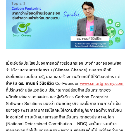
เมื่อเอ่ยถึงประโยชน์ของการลดก๊าซเรือนกระจก บางท่านอาจมองเพียง
ว่า ได้ช่วยชะลอภาวะโลกรวน (Climate Change) ตลอดจนสิทธิ
ประโยชน์ตามนโยบายรัฐบาล และสร้างภาพลักษณ์ที่ดีให้กับองค์กร แต่
สำหรับ
ดร. ชานนท์ วินิจชีวิต
Co-Founder
www.smartgreeny.com
ที่ปรึกษาด้านสิ่งแวดล้อม ปริมาณการปล่อยก๊าซเรือนกระจกของ
ผลิตภัณฑ์และขององค์กร และผู้ให้บริการ Carbon Footprint
Software Solutions มองว่า มีผลต่อธุรกิจ และโอกาสทางการค้าเป็น
อย่างสูง เพราะสถานการณ์โลกจะให้ความสำคัญกับการลดก๊าซคาร์บอน
ไดออกไซค์ ตามเป้าหมายการลดก๊าซเรือนกระจกของประชาคมโลก
(National Determined Contribution – NDC) ฉะนั้นการลดก๊าซ
เรือนกระจก จึงไม่ใช่แค่ประหยัดพลังงาน หรือปลูกต้นไม้ แต่ต้องคำนวณ