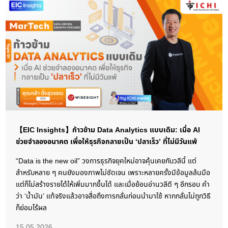
【EIC Insights】ก้าวข้าม Data Analytics แบบเดิม: เมื่อ AI
ช่วยจำลองอนาคต เพื่อให้ธุรกิจกลายเป็น ‘ปลาเร็ว’ ที่ไม่มีวันแพ้
“Data is the new oil” วงการธุรกิจยุคใหม่อาจคุ้นเคยกับวลีนี้ แต่
สำหรับหลาย ๆ คนยังมองภาพไม่ชัดเจน เพราะหลายครั้งมีข้อมูลล้นมือ
แต่ก็ไม่สร้างรายได้ให้เพิ่มมากขึ้นได้ และเมื่อย้อนอ่านวลีดี ๆ อีกรอบ คำ
ว่า ‘น้ำมัน’ แท้จริงแล้วอาจสื่อถึงการกลั่นก่อนนำมาใช้ หากกลั่นไม่ถูกวิธี
ก็ย่อมไร้ผล
15.05.2026