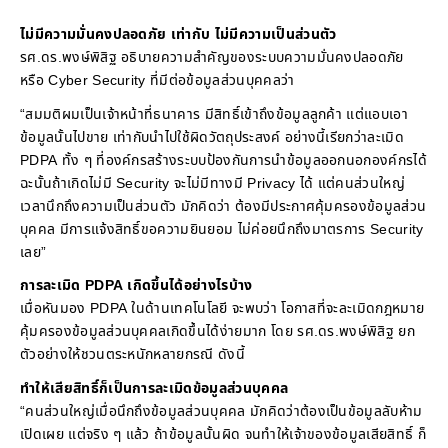
ไม่มีความมั่นคงปลอดภัย เท่ากับ ไม่มีความเป็นส่วนตัว
รศ.ดร.พงษ์พิสิฐ อธิบายความสำคัญของระบบความมั่นคงปลอดภัย
หรือ Cyber Security ที่มีต่อข้อมูลส่วนบุคคลว่า
“สมมติผมเป็นเจ้าหน้าที่ธนาคาร มีสิทธิ์เข้าถึงข้อมูลลูกค้า แต่แอบเอา
ข้อมูลนั้นไปขาย เท่ากับนำไปใช้ผิดวัตถุประสงค์ อย่างนี้เรียกว่าละเมิด
PDPA ทั้ง ๆ ที่องค์กรสร้างระบบป้องกันการนำข้อมูลออกนอกองค์กรได้
ฉะนั้นถ้าเกิดไม่มี Security จะไม่มีทางมี Privacy ได้ แต่คนส่วนใหญ่
เวลานึกถึงความเป็นส่วนตัว มักคิดว่า ต้องมีประกาศคุ้มครองข้อมูลส่วน
บุคคล มีการแจ้งสิทธิ์ขอความยินยอม ไม่ค่อยนึกถึงมาตรการ Security
เลย”
การละเมิด PDPA เกิดขึ้นได้อย่างไรบ้าง
เมื่อหันมอง PDPA ในด้านเทคโนโลยี จะพบว่า โอกาสที่จะละเมิดกฎหมาย
คุ้มครองข้อมูลส่วนบุคคลเกิดขึ้นได้ง่ายมาก โดย รศ.ดร.พงษ์พิสิฐ ยก
ตัวอย่างให้ชวนตระหนักหลายกรณี ดังนี้
ทำให้เสียสิทธิ์ก็เป็นการละเมิดข้อมูลส่วนบุคคล
“คนส่วนใหญ่เมื่อนึกถึงข้อมูลส่วนบุคคล มักคิดว่าต้องเป็นข้อมูลลับห้าม
เปิดเผย แต่จริง ๆ แล้ว ถ้าข้อมูลนั้นผิด จนทำให้เจ้าของข้อมูลเสียสิทธิ์ ก็