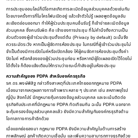
การประชุมออนไลน์ก็มีโอกาสเกิดการละเมิดข้อมูลส่วนบุคคลด้วยเช่นกัน
โดยบางครั้งการที่ไมโครโฟนเปิดอยู่ แล้วเจ้าตัวไม่รู้ เผลอพูดข้อมูลอัน
ละเอียดอ่อนออกมา ทำให้ผู้ร่วมประชุมคนอื่นรับรู้ ก็เข้าข่ายละเมิดข้อมูล
ส่วนบุคคล ซึ่งคนรับผิด คือ เจ้าของการประชุม ที่ไม่คำนึงถึงความเป็น
ส่วนตัวของผู้เข้าร่วมประชุมตั้งแต่ต้น (Privacy by default) ฉะนั้นจึง
ควรระมัดระวัง หากเป็นผู้จัดการห้องประชุม ในกรณีที่ผู้เข้าร่วมประชุมไม่
จำเป็นต้องมีการเปิดไมค์หรือเปิดกล้อง ให้ผู้คนจัดการห้องประชุมตั้งค่า
ปิดไมค์ หรือกล้องของผู้ร่วมประชุมก่อน หรือหากมีผู้ใดเผลอเปิดไว้โดยไม่
ได้ตั้งใจ ก็ต้องแจ้งเตือนให้ทราบว่าขณะนี้กำลังอยู่ในห้องประชุม
ความสำคัญของ PDPA สำหรับองค์กรธุรกิจ
รศ.ดร.พงษ์พิสิฐ กล่าวถึงสาเหตุที่ประเทศไทยออกกฎหมาย PDPA
เนื่องมาจากเหตุผลทางการค้าเพราะหลาย ๆ ประเทศ เช่น สหภาพยุโรป
ญี่ปุ่น สิงคโปร์ มีกฎหมายคุ้มครองข้อมูลส่วนบุคคล และจะเน้นติดต่อ
ธุรกิจกับประเทศที่มีกฎหมาย PDPA ทัดเทียมกัน ฉะนั้น PDPA นอกจาก
จะคุ้มครองข้อมูลส่วนบุคคลแล้ว ยังมีความสำคัญกับองค์กรธุรกิจด้าน
โอกาสทางการค้าอีกด้วย
เมื่อแยกย่อยลงมา กฎหมาย PDPA ยังมีความสำคัญในด้านการสร้าง
ภาพลักษณ์ ลูกค้าเกิดความเชื่อมั่น และเพิ่มความสามารถทางธุรกิจด้วย