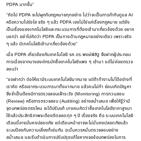
PDPA มากขึ้น”
“ถัดไป PDPA จะไปผูกกับกฎหมายทุกอย่าง ไม่ว่าจะเป็นการกำกับดูแล AI
หรือความโปร่งใส จริง ๆ แล้ว PDPA เองไม่ใช่แค่เรื่องกฎหมาย แต่ยัง
เป็นเรื่องของเทคโนโลยีและกระบวนการที่ต้องเข้ามาเกี่ยวข้องด้วย อยาก
บอกว่า อย่าไปคิดว่า PDPA เป็นทางด้านกฎหมายอย่างเดียว เพราะจริง
ๆ แล้ว มีเทคโนโลยีเข้ามาเกี่ยวข้องด้วย”
เมื่อ PDPA เกี่ยวข้องกับเทคโนโลยี รศ.ดร.พงษ์พิสิฐ จึงฝากผู้ประกอบ
การเนื่องจากบางองค์กรมักซื้อเทคโนโลยีแพง ๆ เข้ามา แต่ไม่ค่อยตรวจ
สอบว่า
“ขอฝากว่า ต่อให้เรามีระบบเทคโนโลยีมากมาย แต่ถ้าทำงานไม่ได้อย่างที่
เราคิด หรือเอากระบวนการมาตั้งมากมาย แล้วคนไม่ทำ ย่อมเกิดปัญหา
จึงจำเป็นต้องมีการตรวจสอบเฝ้าระวัง (Monitoring) การทวนสอบ
(Review) หรือการตรวจสอบ (Auditing) อย่างสม่ำเสมอ เพื่อให้รู้ว่ามี
จุดบกพร่องตรงไหน จะได้ปรับแก้ บางคนคิดว่าซื้อเทคโนโลยีราคาสูงมา
ใช้แล้วประสิทธิภาพจะต้องดีตลอดทุก ๆ ปี เรื่องจริง คือ ระบบเทคโนโลยี
เดือนนี้อาจมั่นคงปลอดภัย แต่เดือนหน้าอาจจะไม่มั่นคงปลอดภัยแล้ว
ระบบป้องกันความเสี่ยงก็เช่นกัน ฉะนั้นควรหมั่นตรวจสอบอย่าง
สม่ำเสมอ และรีบดำเนินการปรับปรุงแก้ไขหากเจอข้อบกพร่องในการ