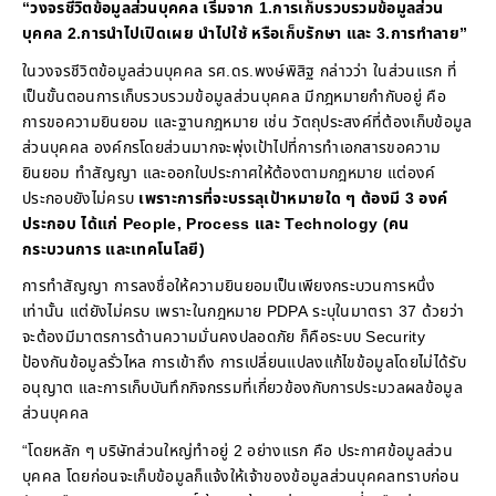
“วงจรชีวิตข้อมูลส่วนบุคคล เริ่มจาก 1.การเก็บรวบรวมข้อมูลส่วน
บุคคล 2.การนำไปเปิดเผย นำไปใช้ หรือเก็บรักษา และ 3.การทำลาย”
ในวงจรชีวิตข้อมูลส่วนบุคคล รศ.ดร.พงษ์พิสิฐ กล่าวว่า ในส่วนแรก ที่
เป็นขั้นตอนการเก็บรวบรวมข้อมูลส่วนบุคคล มีกฎหมายกำกับอยู่ คือ
การขอความยินยอม และฐานกฎหมาย เช่น วัตถุประสงค์ที่ต้องเก็บข้อมูล
ส่วนบุคคล องค์กรโดยส่วนมากจะพุ่งเป้าไปที่การทำเอกสารขอความ
ยินยอม ทำสัญญา และออกใบประกาศให้ต้องตามกฎหมาย แต่องค์
ประกอบยังไม่ครบ
เพราะการที่จะบรรลุเป้าหมายใด ๆ ต้องมี 3 องค์
ประกอบ ได้แก่ People, Process และ Technology (คน
กระบวนการ และเทคโนโลยี)
การทำสัญญา การลงชื่อให้ความยินยอมเป็นเพียงกระบวนการหนึ่ง
เท่านั้น แต่ยังไม่ครบ เพราะในกฎหมาย PDPA ระบุในมาตรา 37 ด้วยว่า
จะต้องมีมาตรการด้านความมั่นคงปลอดภัย ก็คือระบบ Security
ป้องกันข้อมูลรั่วไหล การเข้าถึง การเปลี่ยนแปลงแก้ไขข้อมูลโดยไม่ได้รับ
อนุญาต และการเก็บบันทึกกิจกรรมที่เกี่ยวข้องกับการประมวลผลข้อมูล
ส่วนบุคคล
“โดยหลัก ๆ บริษัทส่วนใหญ่ทำอยู่ 2 อย่างแรก คือ ประกาศข้อมูลส่วน
บุคคล โดยก่อนจะเก็บข้อมูลก็แจ้งให้เจ้าของข้อมูลส่วนบุคคลทราบก่อน