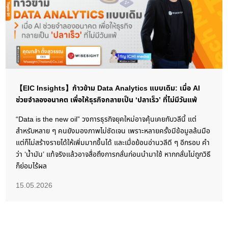
【EIC Insights】ก้าวข้าม Data Analytics แบบเดิม: เมื่อ AI
ช่วยจำลองอนาคต เพื่อให้ธุรกิจกลายเป็น ‘ปลาเร็ว’ ที่ไม่มีวันแพ้
“Data is the new oil” วงการธุรกิจยุคใหม่อาจคุ้นเคยกับวลีนี้ แต่
สำหรับหลาย ๆ คนยังมองภาพไม่ชัดเจน เพราะหลายครั้งมีข้อมูลล้นมือ
แต่ก็ไม่สร้างรายได้ให้เพิ่มมากขึ้นได้ และเมื่อย้อนอ่านวลีดี ๆ อีกรอบ คำ
ว่า ‘น้ำมัน’ แท้จริงแล้วอาจสื่อถึงการกลั่นก่อนนำมาใช้ หากกลั่นไม่ถูกวิธี
ก็ย่อมไร้ผล
15.05.2026