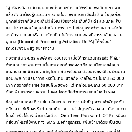
“ผู้บริหารต้องสนับสนุน แต่งตั้งคณะทำงานให้พร้อม พอมีคณะทำงาน
แล้ว ถัดมาต้องรู้กระบวนการภายในว่าองค์กรเรามีอะไรบ้าง ข้อมูลส่วน
บุคคลได้จากที่ไหน จะเก็บไว้ที่ไหน ใช้อย่างไร เก็บกี่ปี แต่ละแผนกจะเก็บ
และประมวลผลข้อมูลอย่างไร มีการแบ่งปันข้อมูลระหว่างแผนก หรือกับ
องค์กรภายนอกหรือไม่ สร้างเป็นบันทึกรายการของกิจกรรมข้อมูลส่วน
บุคคล (Record of Processing Activities: RoPA) ให้พร้อม”
รศ.ดร.พงษ์พิสิฐ ขยายความ
ต่อจากนั้น รศ.ดร.พงษ์พิสิฐ อธิบายว่า เมื่อได้กระบวนการแล้ว ก็ให้มา
กำหนดมาตรฐานความมั่นคงปลอดภัยของชุดข้อมูล เนื่องจากข้อมูล
แต่ละประเภทมีความสำคัญไม่เท่ากัน พร้อมยกตัวอย่างกรณีโอนเงินผ่าน
แอปปพลิเคชั่นธนาคาร หรือโมบายแบงก์กิ้ง หากโอนเงินไม่เกิน 50,000
บาท กรอกรหัส PIN ยืนยันก็เพียงพอ แต่หากโอนเงินเกิน 50,000 บาท
ต้องเพิ่มมาตรฐานความมั่นคงปลอดภัยด้วยการสแกนใบหน้า ฯลฯ
ข้อมูลส่วนบุคคลก็เช่นกัน ให้แยกประเภทความสำคัญ ความสำคัญระดับ
หนึ่ง อาจใช้เพียงรหัสผ่านชุดเดียว ความสำคัญระดับสอง อาจต้องสแกน
ใบหน้าหรือใช้รหัสผ่านครั้งเดียว (One Time Password: OTP) เหมือน
ที่ส่งมาให้เราใช้งานทาง SMS เมื่อทำธุรกรรม เพิ่มเข้ามาด้วย เป็นต้น