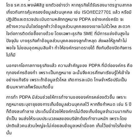
โดย รศ.ดร.พงษ์พิสิฐ ยกตัวอย่างว่า หากธุรกิจได้รับรองมาตรฐานสากล
เกี่ยวกับการคุ้มครองข้อมูลส่วนบุคคล เช่น ISO/IEC27701 แล้ว หรือมี
ปฏิบัติและตรวจประเมินตามหลักกฎหมาย PDPA อย่างเคร่งครัด จะ
สร้างความมั่นใจต่อลูกค้าว่าข้อมูลส่วนบุคคลของเขาจะไม่รั่วไหล สะดวก
ใจต่อการติดต่อซื้อขายด้วย โดยเฉพาะธุรกิจ SME ที่มีการแข่งขันสูงใน
ปัจจุบัน บางธุรกิจทำข้อมูลส่วนบุคคลของลูกค้าหลุด ส่งผลให้ลูกค้าไม่
พอใจ ไม่ยอมอุดหนุนสินค้า ทำให้องค์กรขาดรายได้ ถึงกับต้องปิดกิจการ
ไปก็มี
นอกจากโอกาสทางธุรกิจแล้ว ความสำคัญของ PDPA ที่มีต่อองค์กร คือ
ทุกองค์กรต้องทำ เพราะเป็นกฎหมาย ฉะนั้นจึงควรศึกษาเรียนรู้ให้เข้าใจ
อย่างแท้จริง เพราะถ้าข้อมูลรั่วไหล เกิดการละเมิด โทษจำหรือปรับเป็น
เงินมหาศาลก็พร้อมเกิดขึ้น
การทำ PDPA มีส่วนช่วยให้การทำงานขององค์กรคล่องตัวขึ้น เพราะ
กฎหมายระบุอายุของการเก็บข้อมูลส่วนบุคคลไว้ หากถึงกำหนด เช่น 5 ปี
ก็ต้องลบทำลาย ประเด็นนี้ช่วยให้องค์กรไม่ต้องเก็บข้อมูลจำนวนมากเกิน
จำเป็น จนส่งให้ระบบประมวลผลของบริษัทต้องทำงานหนัก เพราะโดย
ปกติแล้วคนส่วนใหญ่จะไม่ค่อยลบข้อมูลเหล่านี้ออก เก็บไว้อย่างไรก็อย่าง
นั้น