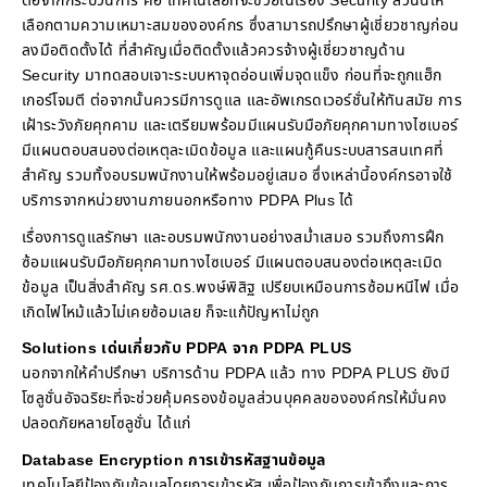
ต่อจากกระบวนการ คือ เทคโนโลยีที่จะช่วยในเรื่อง Security ส่วนนี้ให้
เลือกตามความเหมาะสมขององค์กร ซึ่งสามารถปรึกษาผู้เชี่ยวชาญก่อน
ลงมือติดตั้งได้ ที่สำคัญเมื่อติดตั้งแล้วควรจ้างผู้เชี่ยวชาญด้าน
Security มาทดสอบเจาะระบบหาจุดอ่อนเพิ่มจุดแข็ง ก่อนที่จะถูกแฮ็ก
เกอร์โจมตี ต่อจากนั้นควรมีการดูแล และอัพเกรดเวอร์ชั่นให้ทันสมัย การ
เฝ้าระวังภัยคุกคาม และเตรียมพร้อมมีแผนรับมือภัยคุกคามทางไซเบอร์
มีแผนตอบสนองต่อเหตุละเมิดข้อมูล และแผนกู้คืนระบบสารสนเทศที่
สำคัญ รวมทั้งอบรมพนักงานให้พร้อมอยู่เสมอ ซึ่งเหล่านี้องค์กรอาจใช้
บริการจากหน่วยงานภายนอกหรือทาง PDPA Plus ได้
เรื่องการดูแลรักษา และอบรมพนักงานอย่างสม่ำเสมอ รวมถึงการฝึก
ซ้อมแผนรับมือภัยคุกคามทางไซเบอร์ มีแผนตอบสนองต่อเหตุละเมิด
ข้อมูล เป็นสิ่งสำคัญ รศ.ดร.พงษ์พิสิฐ เปรียบเหมือนการซ้อมหนีไฟ เมื่อ
เกิดไฟไหม้แล้วไม่เคยซ้อมเลย ก็จะแก้ปัญหาไม่ถูก
Solutions เด่นเกี่ยวกับ PDPA จาก PDPA PLUS
นอกจากให้คำปรึกษา บริการด้าน PDPA แล้ว ทาง PDPA PLUS ยังมี
โซลูชั่นอัจฉริยะที่จะช่วยคุ้มครองข้อมูลส่วนบุคคลขององค์กรให้มั่นคง
ปลอดภัยหลายโซลูชั่น ได้แก่
Database Encryption การเข้ารหัสฐานข้อมูล
เทคโนโลยีป้องกันข้อมูลโดยการเข้ารหัส เพื่อป้องกันการเข้าถึงและการ