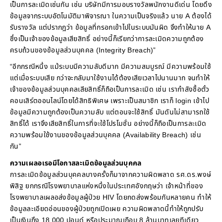
เป็นการละเมิดเช่นกัน เช่น บริษัทมีการมอบรางวัลพนักงานดีเด่น โดยดึง
ข้อมูลจากระบบอัตโนมัติมาพิจารณา ในความเป็นจริงแล้ว นาย A ต้องได้
รับรางวัล แต่ปรากฎว่า ข้อมูลที่กรอกเข้าไปในระบบมันผิด จึงทำให้นาย A
ซึ่งเป็นเจ้าของข้อมูลเสียสิทธิ์ อย่างนี้ก็เรียกว่าการละเมิดความถูกต้อง
ครบถ้วนของข้อมูลส่วนบุคคล (Integrity Breach)”
“อีกกรณีหนึ่ง แม้ระบบมีความลับดีมาก มีความสมบูรณ์ มีความพร้อมใช้
แต่เมื่อระบบเสีย กว่าจะกลับมาใช้งานได้ต้องเสียเวลาไปนานมาก จนทำให้
เจ้าของข้อมูลส่วนบุคคลเสียสิทธิ์ก็ถือเป็นการละเมิด เช่น เรากำลังซื้อตั๋ว
คอนเสิร์ตออนไลน์โดยได้สิทธิพิเศษ เพราะเป็นสมาชิก เราก็ login เข้าไป
ข้อมูลมีความถูกต้องเป็นความลับ แต่ตอนจะใช้สิทธิ์ มันดันไม่สามารถใช้
สิทธิ์ได้ เราจึงเสียสิทธิ์ในการที่จะใช้โปรโมชั่น อย่างนี้ก็ถือเป็นการละเมิด
ความพร้อมใช้งานของข้อมูลส่วนบุคคล (Availability Breach) เช่น
กัน”
ความเผลอเรอมีโอกาสละเมิดข้อมูลส่วนบุคคล
การละเมิดข้อมูลส่วนบุคคลบางครั้งก็มาจากความผิดพลาด รศ.ดร.พงษ์
พิสิฐ ยกกรณีโรงพยาบาลแห่งหนึ่งในประเทศอังกฤษว่า เจ้าหน้าที่ของ
โรงพยาบาลเผลอส่งข้อมูลผู้ป่วย HIV โดยกดส่งพร้อมกันหลายคน ทำให้
ข้อมูลละเอียดอ่อนของผู้ป่วยถูกเปิดเผย ความผิดพลาดนี้ทำให้ถูกปรับ
เป็นเงินถึง 18,000 ปอนด์ หรือประมาณเกือบ 8 ล้านบาทเลยทีเดียว