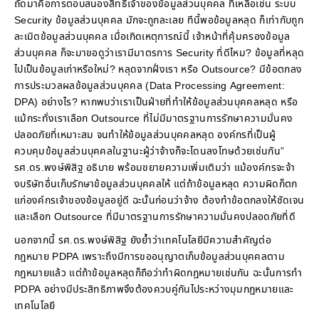
ถัดมาคือการตอบสนองสิทธิ์เจ้าของข้อมูลส่วนบุคคล ที่เหลือเช่น ระบบ
Security ข้อมูลส่วนบุคคล มักจะถูกละเลย ทีนี้พอข้อมูลหลุด ก็เท่ากับถูก
ละเมิดข้อมูลส่วนบุคคล เมื่อเกิดเหตุการณ์นี้ เจ้าหน้าที่คุ้มครองข้อมูล
ส่วนบุคคล ก็จะมาขอดูว่าเรามีมาตรการ Security ที่ดีไหม? ข้อมูลที่หลุด
ไปเป็นข้อมูลเก่าหรือใหม่? หลุดจากฝั่งเรา หรือ Outsource? มีข้อตกลง
การประมวลผลข้อมูลส่วนบุคคล (Data Processing Agreement:
DPA) อย่างไร? หากพบว่าเราเป็นฝ่ายที่ทำให้ข้อมูลส่วนบุคคลหลุด หรือ
แม้กระทั่งเราเลือก Outsource ที่ไม่มีมาตรฐานการรักษาความมั่นคง
ปลอดภัยที่เหมาะสม จนทำให้ข้อมูลส่วนบุคคลหลุด องค์กรที่เป็นผู้
ควบคุมข้อมูลส่วนบุคคลในฐานะผู้ว่าจ้างก็จะโดนลงโทษด้วยเช่นกัน”
รศ.ดร.พงษ์พิสิฐ อธิบาย พร้อมขยายความเพิ่มเติมว่า แม้องค์กรจะจ้า
งบริษัทอื่นเก็บรักษาข้อมูลส่วนบุคคลให้ แต่ถ้าข้อมูลหลุด ความผิดก็ตก
แก่องค์กรเจ้าของข้อมูลอยู่ดี ฉะนั้นก่อนว่าจ้าง ต้องทำข้อตกลงให้ชัดเจน
และเลือก Outsource ที่มีมาตรฐานการรักษาความมั่นคงปลอดภัยที่ดี
นอกจากนี้ รศ.ดร.พงษ์พิสิฐ ยังย้ำว่าเทคโนโลยีมีความสำคัญต่อ
กฎหมาย PDPA เพราะถึงมีการขออนุญาตเก็บข้อมูลส่วนบุคคลตาม
กฎหมายแล้ว แต่ถ้าข้อมูลหลุดก็ถือว่าทำผิดกฎหมายเช่นกัน ฉะนั้นการทำ
PDPA อย่างมีประสิทธิภาพจึงต้องควบคู่กันไประหว่างมุมกฎหมายและ
เทคโนโลยี