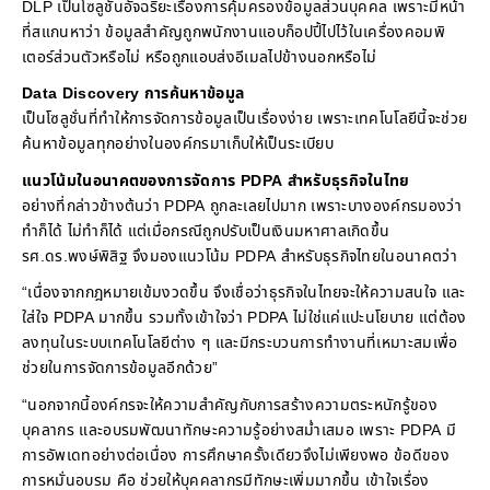
DLP เป็นโซลูชั่นอัจฉริยะเรื่องการคุ้มครองข้อมูลส่วนบุคคล เพราะมีหน้า
ที่สแกนหาว่า ข้อมูลสำคัญถูกพนักงานแอบก็อปปี้ไปไว้ในเครื่องคอมพิ
เตอร์ส่วนตัวหรือไม่ หรือถูกแอบส่งอีเมลไปข้างนอกหรือไม่
Data Discovery การค้นหาข้อมูล
เป็นโซลูชั่นที่ทำให้การจัดการข้อมูลเป็นเรื่องง่าย เพราะเทคโนโลยีนี้จะช่วย
ค้นหาข้อมูลทุกอย่างในองค์กรมาเก็บให้เป็นระเบียบ
แนวโน้มในอนาคตของการจัดการ PDPA สำหรับธุรกิจในไทย
อย่างที่กล่าวข้างต้นว่า PDPA ถูกละเลยไปมาก เพราะบางองค์กรมองว่า
ทำก็ได้ ไม่ทำก็ได้ แต่เมื่อกรณีถูกปรับเป็นเงินมหาศาลเกิดขึ้น
รศ.ดร.พงษ์พิสิฐ จึงมองแนวโน้ม PDPA สำหรับธุรกิจไทยในอนาคตว่า
“เนื่องจากกฎหมายเข้มงวดขึ้น จึงเชื่อว่าธุรกิจในไทยจะให้ความสนใจ และ
ใส่ใจ PDPA มากขึ้น รวมทั้งเข้าใจว่า PDPA ไม่ใช่แค่แปะนโยบาย แต่ต้อง
ลงทุนในระบบเทคโนโลยีต่าง ๆ และมีกระบวนการทำงานที่เหมาะสมเพื่อ
ช่วยในการจัดการข้อมูลอีกด้วย”
“นอกจากนี้องค์กรจะให้ความสำคัญกับการสร้างความตระหนักรู้ของ
บุคลากร และอบรมพัฒนาทักษะความรู้อย่างสม่ำเสมอ เพราะ PDPA มี
การอัพเดทอย่างต่อเนื่อง การศึกษาครั้งเดียวจึงไม่เพียงพอ ข้อดีของ
การหมั่นอบรม คือ ช่วยให้บุคคลากรมีทักษะเพิ่มมากขึ้น เข้าใจเรื่อง