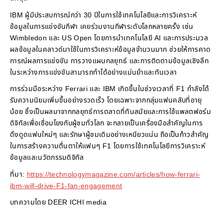
IBM ผู้มีประสบการณ์กว่า 30 ปีในการใช้เทคโนโลยีและการวิเคราะห์
ข้อมูลในการแข่งขันกีฬา เคยร่วมงานกีฬาระดับโลกหลายครั้ง เช่น
Wimbledon และ US Open โดยการนำเทคโนโลยี AI และการประมวล
ผลข้อมูลในคลาวด์มาใช้ในการวิเคราะห์ข้อมูลจำนวนมาก ช่วยให้การคาด
การณ์ผลการแข่งขัน การวางแผนกลยุทธ์ และการติดตามข้อมูลเชิงลึก
ในระหว่างการแข่งขันสามารถทำได้อย่างแม่นยำและทันเวลา
การร่วมมือระหว่าง Ferrari และ IBM เกิดขึ้นในช่วงเวลาที่ F1 กำลังได้
รับความนิยมเพิ่มขึ้นอย่างรวดเร็ว โดยเฉพาะจากกลุ่มแฟนคลับที่อายุ
น้อย ซึ่งเป็นผลมาจากกลยุทธ์การตลาดที่ทันสมัยและการใช้แพลตฟอร์ม
ดิจิทัลเพื่อเชื่อมโยงกับผู้ชมทั่วโลก จะกลายเป็นเครื่องมือสำคัญในการ
ดึงดูดแฟนใหม่ๆ และรักษาผู้ชมเดิมอย่างเหนียวแน่น ถือเป็นก้าวสำคัญ
ในการสร้างความตื่นตาให้แฟนๆ F1 โดยการใช้เทคโนโลยีการวิเคราะห์
ข้อมูลและนวัตกรรมดิจิทัล
ที่มา:
https://technologymagazine.com/articles/how-ferrari-
ibm-will-drive-F1-fan-engagement
บทความโดย DEER ICHI media