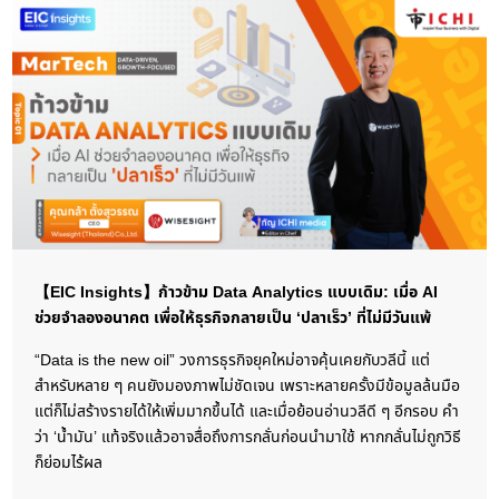
【EIC Insights】ก้าวข้าม Data Analytics แบบเดิม: เมื่อ AI
ช่วยจำลองอนาคต เพื่อให้ธุรกิจกลายเป็น ‘ปลาเร็ว’ ที่ไม่มีวันแพ้
“Data is the new oil” วงการธุรกิจยุคใหม่อาจคุ้นเคยกับวลีนี้ แต่
สำหรับหลาย ๆ คนยังมองภาพไม่ชัดเจน เพราะหลายครั้งมีข้อมูลล้นมือ
แต่ก็ไม่สร้างรายได้ให้เพิ่มมากขึ้นได้ และเมื่อย้อนอ่านวลีดี ๆ อีกรอบ คำ
ว่า ‘น้ำมัน’ แท้จริงแล้วอาจสื่อถึงการกลั่นก่อนนำมาใช้ หากกลั่นไม่ถูกวิธี
ก็ย่อมไร้ผล