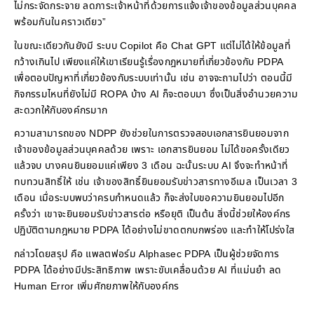
ไม่กระจัดกระจาย ลดภาระเจ้าหน้าที่ด้วยการแจ้งเจ้าของข้อมูลส่วนบุคคล
พร้อมกันในคราวเดียว”
ในขณะเดียวกันยังมี ระบบ Copilot คือ Chat GPT แต่ไม่ได้ให้ข้อมูลที่
กว้างเกินไป เพียงแค่ให้เขาเรียนรู้เรื่องกฎหมายที่เกี่ยวข้องกับ PDPA
เพื่อตอบปัญหาที่เกี่ยวข้องกับระบบเท่านั้น เช่น อาจจะถามไปว่า ตอนนี้มี
กิจกรรมไหนที่ยังไม่มี ROPA บ้าง AI ก็จะตอบมา ซึ่งเป็นสิ่งอำนวยความ
สะดวกให้กับองค์กรมาก
ความสามารถของ NDPP ยังช่วยในการตรวจสอบเอกสารยินยอมจาก
เจ้าของข้อมูลส่วนบุคคลด้วย เพราะ เอกสารยินยอม ไม่ได้ขอครั้งเดียว
แล้วจบ บางคนยินยอมแค่เพียง 3 เดือน ฉะนั้นระบบ AI จึงจะทำหน้าที่
ทบทวนสิทธิ์ให้ เช่น เจ้าของสิทธิ์ยินยอมรับข่าวสารทางอีเมล เป็นเวลา 3
เดือน เมื่อระบบพบว่าครบกำหนดแล้ว ก็จะส่งใบขอความยินยอมไปอีก
ครั้งว่า เขาจะยินยอมรับข่าวสารต่อ หรือยุติ เป็นต้น สิ่งนี้ช่วยให้องค์กร
ปฏิบัติตามกฎหมาย PDPA ได้อย่างไม่ขาดตกบกพร่อง และทำให้โปร่งใส
กล่าวโดยสรุป คือ แพลตฟอร์ม Alphasec PDPA เป็นผู้ช่วยจัดการ
PDPA ได้อย่างมีประสิทธิภาพ เพราะขับเคลื่อนด้วย AI ที่แม่นยำ ลด
Human Error เพิ่มศักยภาพให้กับองค์กร