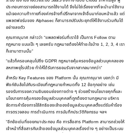
ระบบ ใช้งานง่ายด้วยระบบ SaaS ซึ่งทำงานบน Cloud ราคาไม่สูง ผู้
ประกอบการรายย่อยสามารถใช้งานได้ จึงไม่ใช่เรื่องยากที่จะนำมาใช้งาน
แม้เจอความท้าทายที่องค์กรจ้างที่ปรึกษาจากเจ้าอื่นมาก่อนหน้าแล้ว แต่
แพลตฟอร์มของ Alphasec ก็สามารถปรับประยุกต์ให้ใช้งานร่วมกันได้
อย่างลงตัว
คุณภาณุมาศ กล่าวว่า “แพลตฟอร์มที่เราใช้ เป็นการ Follow ตาม
กฎหมาย แบบเป๊ะ ๆ เลยครับ กฎหมายต้องให้ทำอะไรบ้าง 1, 2, 3, 4 เรา
ก็เอามาตามนั้น”
“แล้วก็ครอบคลุมไปถึง GDPR กฎหมายคุ้มครองข้อมูลส่วนบุคคลของ
สหภาพยุโรปด้วย ทำให้ได้รับการยอมรับจากสากลมากกว่า”
สำหรับ Key Features ของ Platform นั้น คุณภาณุมาศ บอกว่า มี
ฟังก์ชันล้อไปกับระเบียบที่กฎหมายกำหนดทั้ง 12 ข้อทุกอย่าง เช่น
รองรับการขอความยินยอมช่องทางต่าง ๆ ช่วยสร้างนโยบายคุกกี้และ
นโยบายการคุ้มครองข้อมูลส่วนบุคคลที่ถูกต้องตามกฎหมาย บริหาร
จัดการคำร้องการใช้สิทธิของเจ้าของข้อมูลส่วนบุคคลตั้งแต่รับคำร้อง
การตรวจสอบ การดำเนินการ การบันทึกประวัติกิจกรรม ฯลฯ
“อีกข้อเด่นที่ขอยกมาประกอบ คือ การสื่อสาร Platform สามารถช่วยให้
เจ้าหน้าที่สื่อสารกับเจ้าของข้อมูลส่วนบุคคลเรื่องต่าง ๆ อย่างเป็นระบบ