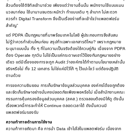
ล้วนต้องใช้ดิจิทัลเข้ามาช่วย เพียงแต่ว่างานอื่นนั้น พนักงานใช้แบบแมน
นวลมาก่อน ใช้มานานจนตระหนักว่า ทำแบบเดิม ๆ ลำบาก ไม่สะดวก
ควรทำ Digital Transform จึงเป็นเรื่องง่ายที่จะเข้าใจว่าแพลตฟอร์ม
สำคัญ”
แต่ PDPA เป็นกฎหมายที่มาพร้อมเทคโนโลยี ผู้ประกอบการจึงสับสน
ไม่รู้ว่าควรทำส่วนไหนก่อน สรุปทำเฉพาะเอกสารดีไหม? เพราะกฎหมาย
ระบุมาแบบนััน ทั้ง ๆ ที่ในความเป็นจริงต้องใช้ควบคู่กัน เนื่องจาก PDPA
ต้อง Operate ทุกวัน ไม่ใช่เป็นแค่กระดาษเอาไว้ป้องกันกฎหมายอย่าง
เดียว แต่มีเรื่องของการจะถูก Audit ว่าองค์กรได้ทำตามนโยบายเหล่านั้น
จริงหรือไม่ ทั้ง 12 เอกสาร ไม่ใช่แค่มีไว้โก้ ๆ ไว้แปะโชว์ แต่ต้องปฏิบัติ
ตามด้วย
การขอความยินยอม การเก็บรักษาข้อมูลส่วนบุคคล องค์กรได้ขอถูกต้อง
และจัดเก็บรักษาอย่างมั่นคงปลอดภัยเพียงพอหรือไม่ เมื่อสำนักงานคณะ
กรรมการคุ้มครองข้อมูลส่วนบุคคล (สคส.) ตรวจสอบต้องมีให้ดู ดังนั้น
เรื่องพวกนี้การจะทำให้ Continue ตลอดเวลาได้ ดังนั้นควนมี
แพลตฟอร์มรองรับ
ความท้าทายด้านการใช้งาน
ความท้าทายถัดมา คือ การนำ Data เข้าไปใส่ในแพลตฟอร์ม เนื่องจาก