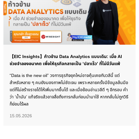
【EIC Insights】ก้าวข้าม Data Analytics แบบเดิม: เมื่อ AI
ช่วยจำลองอนาคต เพื่อให้ธุรกิจกลายเป็น ‘ปลาเร็ว’ ที่ไม่มีวันแพ้
“Data is the new oil” วงการธุรกิจยุคใหม่อาจคุ้นเคยกับวลีนี้ แต่
สำหรับหลาย ๆ คนยังมองภาพไม่ชัดเจน เพราะหลายครั้งมีข้อมูลล้นมือ
แต่ก็ไม่สร้างรายได้ให้เพิ่มมากขึ้นได้ และเมื่อย้อนอ่านวลีดี ๆ อีกรอบ คำ
ว่า ‘น้ำมัน’ แท้จริงแล้วอาจสื่อถึงการกลั่นก่อนนำมาใช้ หากกลั่นไม่ถูกวิธี
ก็ย่อมไร้ผล
15.05.2026