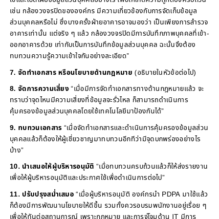
เช่น กล้องวงจรปิดขององค์กร มีความเกี่ยวข้องกับการจัดเก็บข้อมูล
ส่วนบุคคลหรือไม่ ซึ่งบางครั้งฝ่ายอาคารอาจมองว่า เป็นเพียงการสำรวจ
อาคารเท่านั้น แต่จริง ๆ แล้ว กล้องวงจรปิดมีการบันทึกภาพบุคคลที่เข้า-
ออกอาคารด้วย เท่ากับเป็นการบันทึกข้อมูลส่วนบุคคล ฉะนั้นจึงต้อง
ทบทวนความรู้ความเข้าใจกันอย่างละเอียด”
7. จัดทำเอกสาร หรือนโยบายด้านกฎหมาย
(อธิบายในหัวข้อต่อไป)
8. จัดการความเสี่ยง
“เมื่อมีการจัดทำเอกสารทางด้านกฎหมายแล้ว จะ
ทราบว่าจุดไหนมีความเสี่ยงที่ข้อมูลจะรั่วไหล ก็สามารถดำเนินการ
คุ้มครองข้อมูลส่วนบุคคลโดยใช้เทคโนโลยีมาป้องกันได้”
9. ทบทวนเอกสาร
“เมื่อจัดทำเอกสารและดำเนินการคุ้มครองข้อมูลส่วน
บุคคลแล้วก็ต้องให้ผู้เชี่ยวชาญมาทบทวนอีกทีว่ามีจุดบกพร่องอย่างไร
บ้าง”
10. นำเสนอให้ผู้บริหารอนุมัติ
“เมื่อทบทวนครบถ้วนแล้วก็ให้ส่งรายงาน
เพื่อให้ผู้บริหารอนุมัติและประกาศใช้เพื่อดำเนินการต่อไป”
11. ปรับปรุงสม่ำเสมอ
“เมื่อผู้บริหารอนุมัติ องค์กรนำ PDPA มาใช้แล้ว
ก็ต้องมีการพัฒนานโยบายให้ดีขึ้น รวมทั้งควรอบรมพนักงานอยู่เรื่อย ๆ
เพื่อให้ทันต่อสถานการณ์ เพราะกฎหมาย และการจู่โจมด้าน IT มีการ