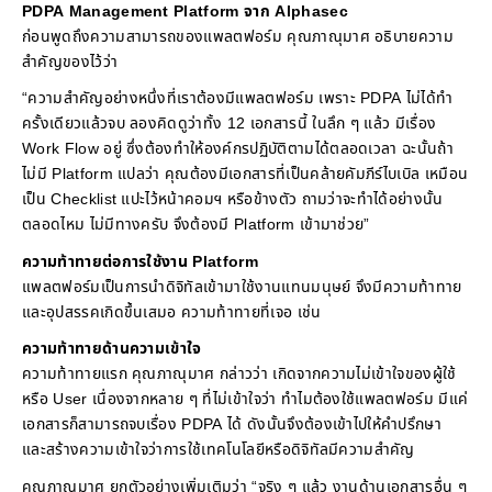
PDPA Management Platform จาก Alphasec
ก่อนพูดถึงความสามารถของแพลตฟอร์ม คุณภาณุมาศ อธิบายความ
สำคัญของไว้ว่า
“ความสำคัญอย่างหนึ่งที่เราต้องมีแพลตฟอร์ม เพราะ PDPA ไม่ได้ทำ
ครั้งเดียวแล้วจบ ลองคิดดูว่าทั้ง 12 เอกสารนี้ ในลึก ๆ แล้ว มีเรื่อง
Work Flow อยู่ ซึ่งต้องทำให้องค์กรปฏิบัติตามได้ตลอดเวลา ฉะนั้นถ้า
ไม่มี Platform แปลว่า คุณต้องมีเอกสารที่เป็นคล้ายคัมภีร์ไบเบิล เหมือน
เป็น Checklist แปะไว้หน้าคอมฯ หรือข้างตัว ถามว่าจะทำได้อย่างนั้น
ตลอดไหม ไม่มีทางครับ จึงต้องมี Platform เข้ามาช่วย”
ความท้าทายต่อการใช้งาน Platform
แพลตฟอร์มเป็นการนำดิจิทัลเข้ามาใช้งานแทนมนุษย์ จึงมีความท้าทาย
และอุปสรรคเกิดขึ้นเสมอ ความท้าทายที่เจอ เช่น
ความท้าทายด้านความเข้าใจ
ความท้าทายแรก คุณภาณุมาศ กล่าวว่า เกิดจากความไม่เข้าใจของผู้ใช้
หรือ User เนื่องจากหลาย ๆ ที่ไม่เข้าใจว่า ทำไมต้องใช้แพลตฟอร์ม มีแค่
เอกสารก็สามารถจบเรื่อง PDPA ได้ ดังนั้นจึงต้องเข้าไปให้คำปรึกษา
และสร้างความเข้าใจว่าการใช้เทคโนโลยีหรือดิจิทัลมีความสำคัญ
คุณภาณุมาศ ยกตัวอย่างเพิ่มเติมว่า “จริง ๆ แล้ว งานด้านเอกสารอื่น ๆ