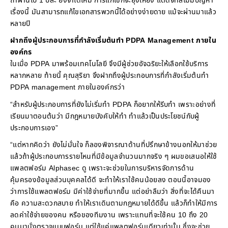
ถ้าผ่านไป 1 ปีล่ะ ยังจำได้ไหม การแก้ไขก็จะยุ่งเหยิง แต่ดิจิทัลไม่มีปัญหา
เรื่องนี้ มันสามารถแก้ไขเอกสารพวกนี้ได้อย่างง่ายดาย แม้จะผ่านมาแล้ว
หลายปี
ฝากถึงผู้ประกอบการที่กำลังเริ่มต้นทำ PDPA Management ภายใน
องค์กร
ในเมื่อ PDPA มาพร้อมเทคโนโลยี จึงมีผู้ช่วยอัจฉริยะให้เลือกใช้บริการ
หลากหลาย ท้ายนี้ คุณสุริยา จึงฝากถึงผู้ประกอบการที่กำลังเริ่มต้นทำ
PDPA management ภายในองค์กรว่า
“สำหรับผู้ประกอบการที่ยังไม่เริ่มทำ PDPA ก็อยากให้รีบทำ เพราะอย่างที่
เรียนมาตอนต้นว่า มีกฎหมายบังคับให้ทำ ทำแล้วเป็นประโยชน์กับผู้
ประกอบการเอง”
“แต่หากคิดว่า ยังไม่มั่นใจ ก็ลองพิจารณาด้านที่ปรึกษาข้างนอกให้มาช่วย
แล้วถ้าผู้ประกอบการรายไหนที่มีข้อมูลจำนวนมากจริง ๆ ผมขอเสนอให้ใช้
แพลตฟอร์ม Alphasec ดู เพราะจะช่วยในการบริหารจัดการด้าน
คุ้มครองข้อมูลส่วนบุคคลได้ดี จะทำให้เราใช้คนน้อยลง ตอนนี้อาจมอง
ว่าการใช้แพลตฟอร์ม มีค่าใช้จ่ายที่มากขึ้น แต่อย่าลืมว่า สิ่งที่จะได้คืนมา
คือ ความสะดวกสบาย ทำให้เราเดินตามกฎหมายได้ดีขึ้น แล้วก็ทำให้มีการ
ลดค่าใช้จ่ายของคน หรือของทีมงาน เพราะแทนที่จะใช้คน 10 ถึง 20
คนมานั่งตรวจแบบฟอร์ม แต่ใช้แค่แพลตฟอร์มเดียวเท่านั้น ซึ่งจะช่วย