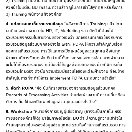
2) Training ทีมงาน คือ ทีมงานที่ผู้บริหารตั้งขึ้นมา โดยส่วนใหญ่จะเป็น
หัวหน้าในแต่ละ BU เพราะมีความสำคัญในการเข้าไปพูดคุย หรือสั่งการ
3) Training พนักงานทั้งองค์กร”
4. แต่ละแผนกเก็บรวบรวมข้อมูล
“หลังจากมีการ Training แล้ว โดย
ปกติแต่ละฝ่ายงาน เช่น HR, IT, Marketing ฯลฯ มีหน้าที่ต้องไป
รวบรวมกิจกรรมในสายงานของตัวเองว่า มีกิจกรรมที่เกี่ยวข้องกับการ
รวบรวมข้อมูลส่วนบุคคลอย่างไร เพราะ PDPA ให้ความสำคัญกับเรื่อง
ของการเก็บรวบรวม การใช้และการเปิดเผยข้อมูลส่วนบุคคล ซึ่งในทุก
ฝ่ายงานมีการจัดการจัดเก็บส่วนนี้ทั้งทางตรงและทางอ้อม บางฝ่ายอาจ
จะไม่ได้เก็บรวบรวมเอง แต่ต้องใช้ข้อมูลส่วนบุคคลของฝ่ายที่มีการเก็บ
รวบรวมโดยตรง ดังนั้นความร่วมมือร่วมใจของแต่ละฝ่ายงาน ค่อนข้าง
สำคัญในการที่จะทำให้การ Implement PDPA ประสบความสำเร็จ”
5. จัดทำ ROPA
“คือ บันทึกรายการของกิจกรรมข้อมูลส่วนบุคคล
Records of Processing Activities ว่าแต่ละฝ่ายงานมีความเกี่ยวข้อง
กับการเก็บ ใช้และเปิดเผยข้อมูลส่วนบุคคลอย่างไรบ้าง”
6. Workshop
“หมายถึงการเชิญผู้เชี่ยวชาญ (อาจจะเป็นภายใน หรือ
ภายนอกองค์กรก็ได้) มาสัมภาษณ์แต่ละ BU ว่า มีความรู้ความเข้าใจใน
ด้านกฎหมายคุ้มครองข้อมูลส่วนบุคคล รวมถึงด้านการเก็บรวบรวม การ
ใช้และเปิดเผยข้อมูลส่วนบุคคลอย่างไร เพื่อให้เกิดความถูกต้องครบถ้วน