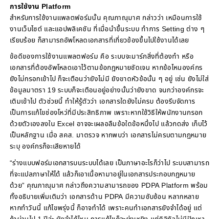
การใช้งาน Platform
สำหรับการใช้งานแพลตฟอร์มนั้น คุณภาณุมาศ กล่าวว่า เหมือนการใช้
งานเว็บไซต์ และแอปพลิเคชัน ที่เมื่อนำขึ้นระบบ ทำการ Setting ต่าง ๆ
เรียบร้อย ก็สามารถอัพโหลดเอกสารที่เกี่ยวข้องขึ้นไปใช้งานได้เลย
ข้อดีของการใช้งานแพลตฟอร์ม คือ ระบบจะมาร์กสิ่งที่ต้องทำ หรือ
เอกสารที่ต้องอัพโหลดเอาไว้ตามข้อกฎหมายชัดเจน หากข้อไหนองค์กร
ยังไม่กรอกเข้าไป ก็จะเตือนว่ายังไม่มี ยังขาดหัวข้อนั้น ๆ อยู่ เช่น ยังไม่ใส่
ข้อมูลมาตรา 19 ระบบก็จะเตือนอยู่อย่างนั้นว่ายังขาด จนกว่าองค์กรจะ
เติมเข้าไป ตัวช่วยนี้ ทำให้รู้ตัวว่า เอกสารใดยังไม่ครบ ต้องรีบจัดการ
เป็นการแก้ไขช่องโหว่ที่มีประสิทธิภาพ เพราะหากใช้วิธีให้พนักงานกรอก
ด้วยตัวเองลงใน Excel อาจจะเผลอลืมข้อใดข้อหนึ่งไป แล้วกดส่ง เก็บไว้
เป็นหลักฐาน เมื่อ สคส. มาตรวจ หากพบว่า เอกสารไม่ครบตามกฎหมาย
ระบุ องค์กรก็จะเสียหายได้
“ร่างแบบฟอร์มเอกสารบนระบบได้เลย เป็นภาษาอะไรก็ว่าไป ระบบสามารถ
ที่จะแปลภาษาให้ได้ แล้วก็เอาเนื้อหามาอยู่ในเอกสารประกอบกฎหมาย
ด้วย” คุณภาณุมาศ กล่าวถึงความสามารถของ PDPA Platform พร้อม
ทั้งอธิบายเพิ่มเติมว่า เอกสารด้าน PDPA มีความซับซ้อน หลากหลาย
หากทำวันนี้ แก้ไขพรุ่งนี้ ก็อาจทำได้ เพราะคนทำเอกสารยังจำได้อยู่ แต่