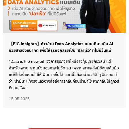
【EIC Insights】ก้าวข้าม Data Analytics แบบเดิม: เมื่อ AI
ช่วยจำลองอนาคต เพื่อให้ธุรกิจกลายเป็น ‘ปลาเร็ว’ ที่ไม่มีวันแพ้
“Data is the new oil” วงการธุรกิจยุคใหม่อาจคุ้นเคยกับวลีนี้ แต่
สำหรับหลาย ๆ คนยังมองภาพไม่ชัดเจน เพราะหลายครั้งมีข้อมูลล้นมือ
แต่ก็ไม่สร้างรายได้ให้เพิ่มมากขึ้นได้ และเมื่อย้อนอ่านวลีดี ๆ อีกรอบ คำ
ว่า ‘น้ำมัน’ แท้จริงแล้วอาจสื่อถึงการกลั่นก่อนนำมาใช้ หากกลั่นไม่ถูกวิธี
ก็ย่อมไร้ผล
15.05.2026