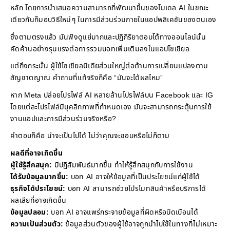
หลัก โดยการนำเสนอความสามารถที่พัฒนาขึ้นของโมเดล AI ในขณะ
เดียวกันก็มอบวิธีใหม่ๆ ในการมีส่วนร่วมภายในแอปพลิเคชันของตนเอง
ซึ่งตามตรงแล้ว มันฟังดูแย่มากและปฏิกิริยาตอบโต้ทางออนไลน์นั้น
คัดค้านอย่างรุนแรงต่อการรวมบอทเพิ่มเติมลงในแอปโซเชียล
แต่ถึงกระนั้น ผู้ใช้โซเชียลมีเดียส่วนใหญ่ต่อต้านการเปลี่ยนแปลงตาม
สัญชาตญาณ คำถามที่แท้จริงก็คือ “มันจะได้ผลไหม”
หาก Meta ปล่อยโปรไฟล์ AI หลายล้านโปรไฟล์บน Facebook และ IG
โดยแต่ละโปรไฟล์มีบุคลิกภาพที่กำหนดเอง มันจะสามารถกระตุ้นการใช้
งานแอปและการมีส่วนร่วมจริงหรือ?
คำตอบก็คือ น่าจะเป็นไปได้ ไม่ว่าคุณจะชอบหรือไม่ก็ตาม
ผลดีที่อาจเกิดขึ้น
ผู้ใช้รู้สึกสนุก:
มีปฏิสัมพันธ์มากขึ้น ทำให้รู้สึกสนุกกับการใช้งาน
ได้รับข้อมูลมากขึ้น:
บอท AI อาจให้ข้อมูลที่เป็นประโยชน์แก่ผู้ใช้ได้
ธุรกิจได้ประโยชน์:
บอท AI สามารถช่วยโปรโมทสินค้าหรือบริการได้
ผลเสียที่อาจเกิดขึ้น
ข้อมูลปลอม:
บอท AI อาจแพร่กระจายข้อมูลที่ผิดหรือบิดเบือนได้
ความเป็นส่วนตัว:
ข้อมูลส่วนตัวของผู้ใช้อาจถูกนำไปใช้ในทางที่ไม่เหมาะ