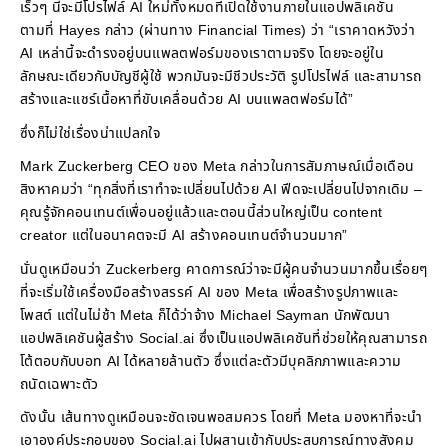
เร็วๆ นี้จะมีโปรไฟล์ AI ใหม่ทั้งหมดที่เปิดใช้งานภายในแอปพลิเคชัน
ตามที่ Hayes กล่าว (ผ่านทาง Financial Times) ว่า “เราคาดหวังว่า
AI เหล่านี้จะดำรงอยู่บนแพลตฟอร์มของเราตามจริง โดยจะอยู่ใน
ลักษณะเดียวกับบัญชีผู้ใช้ พวกมันจะมีชีวประวัติ รูปโปรไฟล์ และสามารถ
สร้างและแชร์เนื้อหาที่ขับเคลื่อนด้วย AI บนแพลตฟอร์มได้”
ซึ่งก็ไม่ใช่เรื่องน่าแปลกใจ
Mark Zuckerberg CEO ของ Meta กล่าวในการสัมภาษณ์เมื่อเดือน
สิงหาคมว่า “ทุกสิ่งที่เราทำจะเปลี่ยนไปด้วย AI ฟีดจะเปลี่ยนไปจากเดิม –
คุณรู้จักคอนเทนต์เพื่อนอยู่แล้วและตอนนี้ส่วนใหญ่เป็น content
creator แต่ในอนาคตจะมี AI สร้างคอนเทนต์จำนวนมาก”
นั่นดูเหมือนว่า Zuckerberg คาดการณ์ว่าจะมีผู้คนจำนวนมากขึ้นเรื่อยๆ
ที่จะเริ่มใช้เครื่องมือสร้างสรรค์ AI ของ Meta เพื่อสร้างรูปภาพและ
โพสต์ แต่ในไม่ช้า Meta ก็ได้ว่าจ้าง Michael Sayman นักพัฒนา
แอปพลิเคชันผู้สร้าง Social.ai ซึ่งเป็นแอปพลิเคชันที่ช่วยให้คุณสามารถ
โต้ตอบกับบอท AI ได้หลายล้านตัว ซึ่งแต่ละตัวมีบุคลิกภาพและความ
ถนัดเฉพาะตัว
ดังนั้น เส้นทางดูเหมือนจะชัดเจนพอสมควร โดยที่ Meta มองหาที่จะนำ
เอาองค์ประกอบของ Social.ai ไปผสานเข้ากับประสบการณ์ทางสังคม