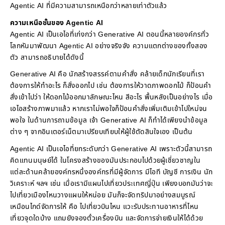
Agentic AI ที่มีความสามารถเหนือกว่าหลายเท่าตัวแล้ว
ความเหนือชั้นของ Agentic AI
Agentic AI เป็นเอไอที่เก่งกว่า Generative AI ตอนนี้หลายองค์กรทั่ว
โลกหันมาพัฒนา Agentic AI อย่างจริงจัง ความแตกต่างของทั้งสอง
ตัว สามารถอธิบายได้ดังนี้
Generative AI คือ นักสร้างสรรค์ตามคำสั่ง คล้ายเด็กนักเรียนที่เรา
ต้องการให้ทำอะไร ก็สั่งออกไป เช่น ต้องการให้วาดภาพดอกไม้ ก็ป้อนคำ
สั่งเข้าไปว่า ให้ดอกไม้ออกมาลักษณะไหน สีอะไร พื้นหลังเป็นอย่างไร เมื่อ
เอไอสร้างภาพมาแล้ว หากเราไม่พอใจก็ป้อนคำสั่งเพิ่มเติมเข้าไปใหม่จน
พอใจ ในด้านการถามข้อมูล เจ้า Generative AI ก็ทำได้เพียงนำข้อมูล
ต่าง ๆ จากอินเตอร์เน็ตมาเปรียบเทียบให้ผู้ใช้ตัดสินใจเอง เป็นต้น
Agentic AI เป็นเอไอที่ยกระดับกว่า Generative AI เพราะตัวนี้สามารถ
คิดแทนมนุษย์ได้ ในโครงสร้างของมันประกอบไปด้วยผู้เชี่ยวชาญใน
แต่ละด้านคล้ายองค์กรหนึ่งองค์กรที่มีผู้จัดการ มีไอที บัญชี การเงิน นัก
วิเคราะห์ ฯลฯ เช่น เมื่อเรามีแผนไปเที่ยวประเทศญี่ปุ่น เพียงบอกมันว่าจะ
ไปเที่ยวเมืองไหนวางแผนให้หน่อย มันก็จะจัดทริปมาอย่างสมบูรณ์
เหมือนไกด์จัดการให้ คือ ไปเที่ยวบินไหน แวะรับประทานอาหารที่ไหน
เที่ยวจุดใดบ้าง แถมยังจองตั๋วเครื่องบิน และจัดการจ่ายเงินให้ได้ด้วย