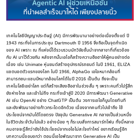
เทคโนโลยีปัญญาประดิษฐ์ (AI) มีการพัฒนามาอย่างต่อเนื่องตั้งแต่ ปี
1943 กระทั่งในการประชุม Dartmouth ปี 1956 จึงถือเป็นจุดกำเนิด
ของ AI เพราะ ณ ที่แห่งนี้ได้รวบรวมนักวิจัยชั้นนำจากสาขาที่เกี่ยวข้อง
กับ AI มาไว้ด้วยกัน หลังจากนั้นเอไอก็สร้างความฮือฮาให้ผู้คนอย่างต่อ
เนื่อง เช่น Unimate หุ่นยนต์สร้างอุปกรณ์รถยนต์ ในปี 1961, ELIZA
แชตบอตตัวแรกของโลก ในปี 1966, AlphaGo เอไอหมากล้อมที่
สามารถชนะแชมป์หมากล้อมโลกได้ในปี 2016 เป็นต้น ถึงจะเป็น
เทคโนโลยีเขย่าโลก แต่ก็สร้างเสียงฮือฮาในช่วงสั้น ๆ เพราะคนทั่วไปรู้สึก
ยังห่างไกล และเข้าไม่ถึง กระทั่งเข้าสู่ปี 2020 มีการพัฒนา Generative
AI เช่น OpenAI อย่าง ChatGTP เป็นต้น วงการเอไอก็บูมโดยทันที
และยังพัฒนาอย่างก้าวกระโดดอีกด้วย เนื่องจากคนทั่วไปเข้าถึง ใช้
ประโยชน์จากมันได้โดยตรง ปัจจุบัน Generative AI กลายเป็นส่วนหนึ่ง
ในชีวิตประจำวันไปแล้ว อย่างน้อย ๆ ก็ระบบสั่งการสมาร์ทโฟน ทั้งนี้หลาย
คนอาจจะรู้สึกว่ายังใช้ประโยชน์จากเอไอไม่สะใจเท่าไหร่ อยากเรียนรู้อีก
บทความนี้ขอบอกว่า ตอนนี้เอไอพัฒนาจาก Generative AI เป็น