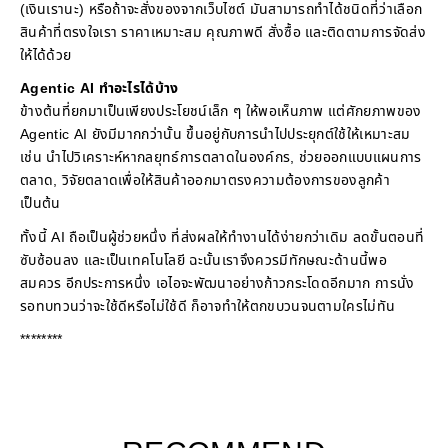
(เงินเรานะ) หรือถ้าจะสั่งของจากเว็บไซต์ มันสามารถทำได้ชนิดที่ว่าเลือก
สินค้าที่ตรงใจเรา ราคาเหมาะสม คุณภาพดี สั่งซื้อ และติดตามการจัดส่ง
ให้ได้ด้วย
Agentic AI ทำอะไรได้บ้าง
ข้างต้นที่ยกมาเป็นเพียงประโยชน์เล็ก ๆ ให้พอเห็นภาพ แต่ศักยภาพของ
Agentic AI ยังมีมากกว่านั้น ขึ้นอยู่กับการนำไปประยุกต์ใช้ให้เหมาะสม
เช่น นำไปวิเคราะห์หากลยุทธ์การตลาดในองค์กร, ช่วยออกแบบแผนการ
ตลาด, วิจัยตลาดเพื่อให้สินค้าออกมาตรงความต้องการของลูกค้า
เป็นต้น
ทั้งนี้ AI ถือเป็นผู้ช่วยหนึ่ง ที่ส่งผลให้ทำงานได้ง่ายกว่าเดิม ลดขั้นตอนที่
ซับซ้อนลง และเป็นเทคโนโลยี ฉะนั้นเราจึงควรมีทักษณะด้านนี้พอ
สมควร อีกประการหนึ่ง เอไอจะพัฒนาอย่างก้าวกระโดดอีกมาก การนั่ง
รอทบทวนว่าจะใช้ดีหรือไม่ใช้ดี ก็อาจทำให้ตกขบวนจนตามใครไม่ทัน
********