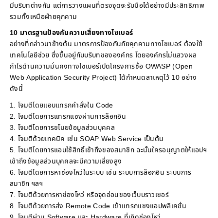
มีบริบทต่างกัน แต่การวางแผนที่ตรงจุดจะรับมือได้อย่างมีประสิทธิภาพ
รวมทั้งเหนือฝ่ายคุกคาม
10 มาตรฐานป้องกันความเสี่ยงทางไซเบอร์
อย่างที่กล่าวมาข้างต้น มาตรการป้องกันภัยคุกคามทางไซเบอร์ ต้องใช้
เทคโนโลยีช่วย ซึ่งขึ้นอยู่กับบริบทขององค์กร โดยองค์กรไม่แสวงผล
กำไรด้านความมั่นคงทางไซเบอร์เปิดโครงการชื่อ OWASP (Open
Web Application Security Project) ได้กำหนดสาเหตุไว้ 10 อย่าง
ดังนี้
1. โจมตีโดยแอบแทรกคำสั่งใน Code
2. โจมตีโดยการแทรกแซงผ่านการล็อกอิน
3. โจมตีโดยการขโมยข้อมูลส่วนบุคคล
4. โจมตีด้วยเทคนิค เช่น SOAP Web Service เป็นต้น
5. โจมตีโดยการแอบใช้สิทธิ์เข้าถึงของสมาชิก ฉะนั้นใครอนุญาตให้แอปฯ
เข้าถึงข้อมูลส่วนบุคคลจะมีความเสี่ยงสูง
6. โจมตีโดยการหาช่องโหว่ในระบบ เช่น ระบบการล็อกอิน ระบบการ
สมาชิก ฯลฯ
7. โจมตีด้วยการหาช่องโหว่ หรือจุดอ่อนของเว็บบราวเซอร์
8. โจมตีด้วยการส่ง Remote Code เข้าแทรกแซงแอปพลิเคชั่น
9. โจมตีผ่าน Software และ Hardware ที่เกิดช่องโหว่