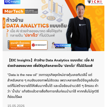
【EIC Insights】ก้าวข้าม Data Analytics แบบเดิม: เมื่อ AI
ช่วยจำลองอนาคต เพื่อให้ธุรกิจกลายเป็น ‘ปลาเร็ว’ ที่ไม่มีวันแพ้
“Data is the new oil” วงการธุรกิจยุคใหม่อาจคุ้นเคยกับวลีนี้ แต่
สำหรับหลาย ๆ คนยังมองภาพไม่ชัดเจน เพราะหลายครั้งมีข้อมูลล้นมือ
แต่ก็ไม่สร้างรายได้ให้เพิ่มมากขึ้นได้ และเมื่อย้อนอ่านวลีดี ๆ อีกรอบ คำ
ว่า ‘น้ำมัน’ แท้จริงแล้วอาจสื่อถึงการกลั่นก่อนนำมาใช้ หากกลั่นไม่ถูกวิธี
ก็ย่อมไร้ผล
15.05.2026