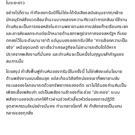
ในระยะยาว
อย่างไรก็ตาม ท่าทีของทรัมป์ก็ไม่ใช่จะได้รับเสียงสนับสนุนจากทุกฝ่าย
นักอนุรักษ์สิ่งแวดล้อมจำนวนมากแสดงความกังวลว่าการกลับมาใช้งาน
ถ่านหินจะเป็นการถอยหลังในความพยายามลดการปล่อยก๊าซเรือนกระจก
และอาจส่งผลกระทบต่อเป้าหมายด้านสภาพภูมิอากาศของสหรัฐฯ ที่เคย
ตกลงไว้ในระดับนานาชาติ แต่มุมมองของทรัมป์คือ “การเลือกความเป็น
จริง” เหนืออุดมคติ เขาเชื่อว่าเศรษฐกิจจะไม่สามารถเติบโตได้หาก
ปราศจากพลังงานที่มั่นคง และถ่านหินจะเป็นหนึ่งในกุญแจสำคัญของ
สมการนั้น
โดยสรุป คำสั่งฟื้นฟูถ่านหินของทรัมป์ในครั้งนี้ ไม่ใช่เพียงแค่นโยบาย
ด้านพลังงานแบบย้อนยุค แต่สะท้อนวิสัยทัศน์ของเขาที่พยายามจับ
กระแสของโลกอนาคตด้วยทรัพยากรของอดีต เขาไม่ได้มองถ่านหินเป็น
เพียงเชื้อเพลิงเก่า แต่เป็นพลังงานสำรองที่จะช่วย “ประคอง” ระบบ
พลังงานของประเทศให้ก้าวผ่านช่วงหัวเลี้ยวหัวต่อของการปฏิวัติ
อุตสาหกรรมใหม่อย่างมั่นคง ท่ามกลางโลกที่ AI กำลังกลายเป็นแกน
กลางของทุกสิ่ง