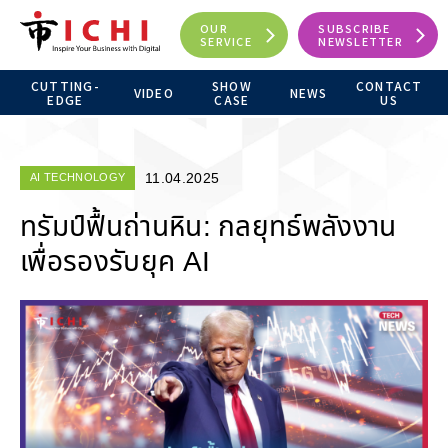
OUR
SUBSCRIBE
SERVICE
NEWSLETTER
CUTTING-
SHOW
CONTACT
VIDEO
NEWS
EDGE
CASE
US
11.04.2025
AI TECHNOLOGY
ทรัมป์ฟื้นถ่านหิน: กลยุทธ์พลังงาน
เพื่อรองรับยุค AI