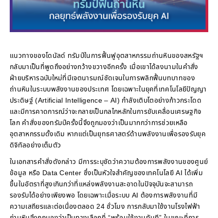
แนวทางของโดนัลด์ ทรัมป์ในการฟื้นฟูอุตสาหกรรมถ่านหินของสหรัฐฯ
กลับมาเป็นที่พูดถึงอย่างกว้างขวางอีกครั้ง เมื่อเขาได้ลงนามในคำสั่ง
ฝ่ายบริหารฉบับใหม่ที่มีเจตนารมณ์ชัดเจนในการพลิกฟื้นบทบาทของ
ถ่านหินในระบบพลังงานของประเทศ โดยเฉพาะในยุคที่เทคโนโลยีปัญญา
ประดิษฐ์ (Artificial Intelligence – AI) กำลังเติบโตอย่างก้าวกระโดด
และมีการคาดการณ์ว่าจะกลายเป็นกลไกหลักในการขับเคลื่อนเศรษฐกิจ
โลก คำสั่งของทรัมป์ครั้งนี้จึงถูกมองว่าเป็นมากกว่าการช่วยเหลือ
อุตสาหกรรมดั้งเดิม หากแต่เป็นยุทธศาสตร์ด้านพลังงานเพื่อรองรับยุค
ดิจิทัลอย่างเต็มตัว
ในเอกสารคำสั่งดังกล่าว มีการระบุชัดว่าความต้องการพลังงานของศูนย์
ข้อมูล หรือ Data Center ซึ่งเป็นหัวใจสำคัญของเทคโนโลยี AI ได้เพิ่ม
ขึ้นในอัตราที่สูงเกินกว่าที่แหล่งพลังงานสะอาดในปัจจุบันจะสามารถ
รองรับได้อย่างเพียงพอ โดยเฉพาะเมื่อระบบ AI ต้องการพลังงานที่มี
ความเสถียรและต่อเนื่องตลอด 24 ชั่วโมง การกลับมาใช้งานโรงไฟฟ้า
ถ่านหินจึงถูกมองว่าเป็นทางเลือกที่ “พร้อมใช้งานทันที” ในขณะที่การ