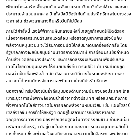
พัฒนาโครงสร้างพื้นฐานด้านพลังงานหมุนเวียนยังต้องใช้เวลาและงบ
ประมาณจำนวนมหาศาล อีกทั้งยังมีข้อจำกัดด้านประสิทธิภาพในบางช่วง
เวลา เช่น ช่วงเวลากลางคืนหรือวันที่ไม่มีลม
ภายใต้คำสั่งนี้ โรงไฟฟ้าถ่านหินหลายแห่งที่เคยถูกกำหนดให้ปิดตัวลง
เนื่องจากผลกระทบด้านสิ่งแวดล้อม หรือขาดทุนจากการแข่งขันกับ
พลังงานหมุนเวียน จะได้รับการอนุมัติให้กลับมาเดินเครื่องอีกครั้ง โดย
รัฐบาลกลางจะสนับสนุนผ่านมาตรการด้านภาษี การผ่อนปรนข้อกำหนด
ด้านสิ่งแวดล้อมบางประการ และการจัดสรรงบประมาณเพื่อปรับปรุง
เทคโนโลยีควบคุมมลพิษให้ทันสมัยยิ่งขึ้น ทรัมป์ชี้ว่า ถ่านหินที่เคยถูก
มองว่าเป็นเชื้อเพลิงล้าสมัย ยังสามารถมีที่ทางในระบบพลังงานของ
อนาคตได้ หากมีการจัดการและพัฒนาอย่างมีประสิทธิภาพ
นอกจากนี้ ทรัมป์ยังเน้นย้ำถึงมุมมองด้านความมั่นคงของประเทศ โดย
เขาระบุว่าการพึ่งพาพลังงานนำเข้าจากต่างประเทศ หรือแม้กระทั่งการ
พึ่งพาเทคโนโลยีต่างชาติในการผลิตพลังงานหมุนเวียน เช่น แผงโซลาร์
เซลล์จากจีน อาจทำให้สหรัฐฯ ตกอยู่ในสถานการณ์เสี่ยงหากเกิด
วิกฤตการณ์ทางการเมืองหรือเศรษฐกิจ ในทางตรงกันข้าม ถ่านหินเป็น
ทรัพยากรที่สหรัฐฯ มีอยู่มากในประเทศ และสามารถควบคุมการผลิตได้
เองทั้งหมด ซึ่งจะช่วยสร้างเสถียรภาพและความเป็นอิสระทางพลังงาน