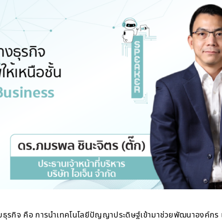
ับธุรกิจ คือ การนำเทคโนโลยีปัญญาประดิษฐ์เข้ามาช่วยพัฒนาองค์กร 