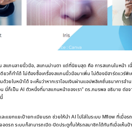
ช่น สแกนลายนิ้วมือ, สแกนม่านตา แต่ที่นิยมสุด คือ การสแกนใบหน้า เน
งเดียวก็ทำได้ ไม่ต้องซื้อเครื่องสแกนนิ้วมือมาเพิ่ม ไม่ต้องมีฮาร์ดแวร
ด้วยใบหน้าได้ จะเห็นว่าหากเราโอนเงินผ่านแอปพลิเคชั่นธนาคารจำน
น นี่ก็เป็น AI ตัวหนึ่งที่มาสแกนหน้าของเรา” ดร.ภมรพล อธิบาย ต่อ
ี้
แยกแยะป้ายทะเบียนรถ ช่วยให้นำ AI ไปใส่ในระบบ Mflow ที่เมื่อรถ
จอดรถ ระบบก็สามารถเปิด-ปิดประตูกั้นให้รถสมาชิกได้ทันทีเมื่อเห็นป้