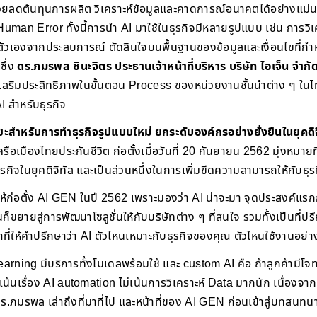
ยลดต้นทุนการผลิต วิเคราะห์ข้อมูลและคาดการณ์อนาคตได้อย่างแม่น
Human Error ทั้งนี้การนำ AI มาใช้ในธุรกิจมีหลายรูปแบบ เช่น การว
ตัวเองจากประสบการณ์ ตัดสินใจบนพื้นฐานของข้อมูลและเงื่อนไขที่ก
ซึ่ง
ดร.ภมรพล ชินะจิตร ประธานเจ้าหน้าที่บริหาร บริษัท ไอเจ็น จำกั
ยเสริมประสิทธิภาพในขั้นตอน Process ของหน่วยงานชั้นนำต่าง ๆ ในไทย
 สำหรับธุรกิจ
ยะสำหรับการทำธุรกิจรูปแบบใหม่ ยกระดับองค์กรอย่างยั่งยืนในยุคดิจ
รือเมืองไทยประกันชีวิต ก่อตั้งเมื่อวันที่ 20 กันยายน 2562 มุ่งหมายที
ุรกิจในยุคดิจิทัล และเป็นส่วนหนึ่งในการเพิ่มขีดความสามารถให้กับธุ
มให้ก่อตั้ง AI GEN ในปี 2562 เพราะมองว่า AI น่าจะมา จุดประสงค์แรก
็ขยายสู่การพัฒนาโซลูชั่นให้กับบริษัทต่าง ๆ ที่สนใจ รวมทั้งเป็นที่ปรึ
าที่ให้คำปรึกษาว่า AI ตัวไหนเหมาะกับธุรกิจของคุณ ตัวไหนใช้งานอย่า
arning มีบริการทั้งโมเดลพร้อมใช้ และ custom AI คือ ถ้าลูกค้ามีโจท
เน้นเรื่อง AI automation ไม่เน้นการวิเคราะห์ Data มากนัก เนื่องจา
ดร.ภมรพล เล่าถึงที่มาที่ไป และหน้าที่ของ AI GEN ก่อนเข้าสู่บทสนทน