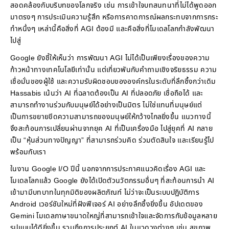
สอดคล้องกับบริบทของโลกจริง เช่น การเข้าใจบทสนทนาที่ไม่ได้พูดออก
มาตรงๆ การประเมินความรู้สึก หรือการคาดการณ์ผลกระทบจากการกระ
ทำหนึ่งๆ เหล่านี้คือสิ่งที่ AGI ต้องมี และคือสิ่งที่โมเดลโลกกำลังพัฒนา
ไปสู่
Google ยังชี้ให้เห็นว่า การพัฒนา AGI ไม่ได้เป็นเพียงเรื่องของความ
ก้าวหน้าทางเทคโนโลยีเท่านั้น แต่เกี่ยวพันกับคำถามเชิงจริยธรรม ความ
เชื่อมั่นของผู้ใช้ และความรับผิดชอบขององค์กรในระดับที่ลึกซึ้งกว่าเดิม
Hassabis เน้นว่า AI ที่ฉลาดต้องเป็น AI ที่ปลอดภัย เชื่อถือได้ และ
สามารถทำงานร่วมกับมนุษย์ได้อย่างเป็นมิตร ไม่ใช่แทนที่มนุษย์แต่
เป็นการขยายขีดความสามารถของมนุษย์ให้กว้างไกลยิ่งขึ้น แนวทางนี้
จึงสะท้อนการเปลี่ยนผ่านจากยุค AI ที่เป็นเครื่องมือ ไปสู่ยุคที่ AI กลาย
เป็น “หุ้นส่วนทางปัญญา” ที่สามารถร่วมคิด ร่วมตัดสินใจ และเรียนรู้ไป
พร้อมกับเรา
ในงาน Google I/O ปีนี้ นอกจากการประกาศแนวคิดเรื่อง AGI และ
โมเดลโลกแล้ว Google ยังได้เปิดตัวนวัตกรรมอื่นๆ ที่สะท้อนการนำ AI
เข้ามามีบทบาทในทุกมิติของผลิตภัณฑ์ ไม่ว่าจะเป็นระบบปฏิบัติการ
Android เวอร์ชันใหม่ที่ฝังฟีเจอร์ AI อย่างลึกซึ้งยิ่งขึ้น อัปเดตของ
Gemini โมเดลภาษาขนาดใหญ่ที่สามารถเข้าใจและจัดการกับข้อมูลหลาย
รูปแบบได้ดียิ่งขึ้น รวมถึงการประยุกต์ AI ในแวดวงต่างๆ เช่น สุขภาพ