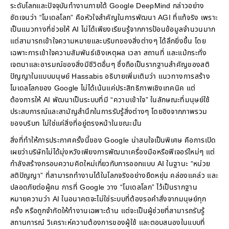
ระดับโลกและปัจจุบันทำงานภายใต้ Google DeepMind กล่าวอย่าง
ชัดเจนว่า “โมเดลโลก” คือหัวใจสำคัญในการพัฒนา AGI ที่แท้จริง เพราะ
เป็นแนวทางที่ช่วยให้ AI ไม่ได้เพียงเรียนรู้จากการป้อนข้อมูลจำนวนมาก
แต่สามารถเข้าใจความหมายและบริบทของสิ่งต่างๆ ได้ลึกยิ่งขึ้น โดย
เฉพาะการเข้าใจความสัมพันธ์เชิงเหตุผล เวลา สถานที่ และแม้กระทั่ง
เจตนาและอารมณ์ของสิ่งมีชีวิตอื่นๆ ซึ่งถือเป็นรากฐานสำคัญของสติ
ปัญญาในแบบมนุษย์ Hassabis อธิบายเพิ่มเติมว่า แนวทางการสร้าง
โมเดลโลกของ Google ไม่ได้เน้นแค่ประสิทธิภาพเชิงเทคนิค แต่
ต้องการให้ AI พัฒนาเป็นระบบที่มี “ความเข้าใจ” ในลักษณะที่มนุษย์ใช้
ประสบการณ์และสามัญสำนึกในการรับรู้สิ่งต่างๆ โดยอิงจากภาพรวม
ของบริบท ไม่ใช่แค่สิ่งที่อยู่ตรงหน้าในขณะนั้น
สิ่งที่ทำให้การประกาศครั้งนี้ของ Google น่าสนใจเป็นพิเศษ คือการเปิด
เผยว่าบริษัทไม่ได้มุ่งหวังเพียงการพัฒนาเครื่องมือหรือฟีเจอร์ใหม่ๆ แต่
กำลังสร้างกรอบความคิดใหม่เกี่ยวกับการออกแบบ AI ในฐานะ “หน่วย
สติปัญญา” ที่สามารถทำงานได้ในโลกจริงอย่างยืดหยุ่น คล่องแคล่ว และ
ปลอดภัยต่อผู้คน การที่ Google วาง “โมเดลโลก” ไว้เป็นรากฐาน
หมายความว่า AI ในอนาคตจะไม่ใช่ระบบที่ต้องรอคำสั่งจากมนุษย์ทุก
ครั้ง หรือถูกจำกัดให้ทำงานเฉพาะด้าน แต่จะเป็นผู้ช่วยที่สามารถรับรู้
สถานการณ์ วิเคราะห์ความต้องการของผู้ใช้ และตอบสนองในแบบที่