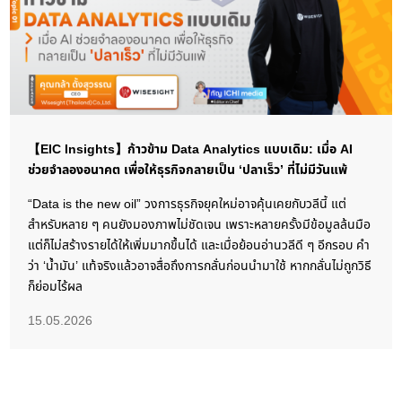
【EIC Insights】ก้าวข้าม Data Analytics แบบเดิม: เมื่อ AI
ช่วยจำลองอนาคต เพื่อให้ธุรกิจกลายเป็น ‘ปลาเร็ว’ ที่ไม่มีวันแพ้
“Data is the new oil” วงการธุรกิจยุคใหม่อาจคุ้นเคยกับวลีนี้ แต่
สำหรับหลาย ๆ คนยังมองภาพไม่ชัดเจน เพราะหลายครั้งมีข้อมูลล้นมือ
แต่ก็ไม่สร้างรายได้ให้เพิ่มมากขึ้นได้ และเมื่อย้อนอ่านวลีดี ๆ อีกรอบ คำ
ว่า ‘น้ำมัน’ แท้จริงแล้วอาจสื่อถึงการกลั่นก่อนนำมาใช้ หากกลั่นไม่ถูกวิธี
ก็ย่อมไร้ผล
15.05.2026