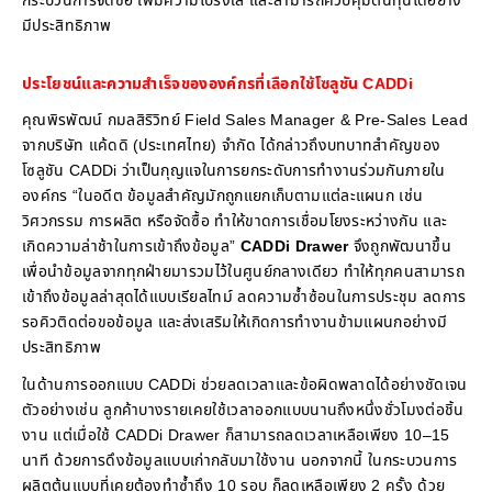
กระบวนการจัดซื้อ เพิ่มความโปร่งใส และสามารถควบคุมต้นทุนได้อย่าง
มีประสิทธิภาพ
ประโยชน์และความสำเร็จขององค์กรที่เลือกใช้โซลูชัน CADDi
คุณพิรพัฒน์ กมลสิริวิทย์ Field Sales Manager & Pre-Sales Lead
จากบริษัท แค้ดดิ (ประเทศไทย) จำกัด ได้กล่าวถึงบทบาทสำคัญของ
โซลูชัน CADDi ว่าเป็นกุญแจในการยกระดับการทำงานร่วมกันภายใน
องค์กร “ในอดีต ข้อมูลสำคัญมักถูกแยกเก็บตามแต่ละแผนก เช่น
วิศวกรรม การผลิต หรือจัดซื้อ ทำให้ขาดการเชื่อมโยงระหว่างกัน และ
เกิดความล่าช้าในการเข้าถึงข้อมูล”
CADDi Drawer
จึงถูกพัฒนาขึ้น
เพื่อนำข้อมูลจากทุกฝ่ายมารวมไว้ในศูนย์กลางเดียว ทำให้ทุกคนสามารถ
เข้าถึงข้อมูลล่าสุดได้แบบเรียลไทม์ ลดความซ้ำซ้อนในการประชุม ลดการ
รอคิวติดต่อขอข้อมูล และส่งเสริมให้เกิดการทำงานข้ามแผนกอย่างมี
ประสิทธิภาพ
ในด้านการออกแบบ CADDi ช่วยลดเวลาและข้อผิดพลาดได้อย่างชัดเจน
ตัวอย่างเช่น ลูกค้าบางรายเคยใช้เวลาออกแบบนานถึงหนึ่งชั่วโมงต่อชิ้น
งาน แต่เมื่อใช้ CADDi Drawer ก็สามารถลดเวลาเหลือเพียง 10–15
นาที ด้วยการดึงข้อมูลแบบเก่ากลับมาใช้งาน นอกจากนี้ ในกระบวนการ
ผลิตต้นแบบที่เคยต้องทำซ้ำถึง 10 รอบ ก็ลดเหลือเพียง 2 ครั้ง ด้วย