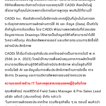
ดิจิทัลเพื่อยกระดับการดำเนินงานของคุณได้ CADDi คือหนึ่งในผู้
เชี่ยวชาญที่คุณไม่ควรพลาดโอกาสในการพูดคุย พบกันได้ที่งานนี้!
CADDi Inc. คือบริษัทเทคโนโลยีจากประเทศญี่ปุ่นที่มุ่งมั่นในการยก
ระดับอุตสาหกรรมการผลิตผ่านการใช้ AI และ ข้อมูล (Data) เป็นหัวใจ
สำคัญในการขับเคลื่อน โดย CADDi พัฒนาแพลตฟอร์มที่ช่วยแปลง
ข้อมูลจากแบบ Drawings ให้กลายเป็นข้อมูลดิจิทัลที่สามารถนำไปใช้
วิเคราะห์ต้นทุน คัดเลือกซัพพลายเออร์ และบริหารกระบวนการจัดซื้อได้
อย่างมีประสิทธิภาพ
CADDi ได้เริ่มดำเนินธุรกิจในประเทศไทยอย่างเป็นทางการในปี พ.ศ.
2566 (ค.ศ. 2023) โดยมีเป้าหมายเพื่อสนับสนุนภาคการผลิตไทยให้
สามารถเปลี่ยนผ่านสู่ดิจิทัลได้อย่างมีประสิทธิภาพ ผ่านโซลูชันที่ใช้
เทคโนโลยี AI และข้อมูลในการเพิ่มประสิทธิภาพด้านการจัดซื้อ การ
จัดการ Drawing และการบริหารซัพพลายเชนอย่างครบวงจร
ความแตกต่างด้าน IT ในภาคอุตสาหกรรมของญี่ปุ่นกับไทย
คุณพิรพัฒน์ กมลสิริวิทย์ Field Sales Manager & Pre-Sales Lead
บริษัท แค้ดดิ (ประเทศไทย) จำกัด กล่าวว่า
“ในภาคการผลิตของประเทศไทย รวมถึงธุรกิจอื่น ๆ ณ ตอนนี้ ผมคิดว่า