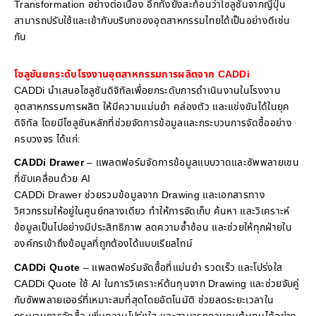
Transformation อย่างต่อเนื่อง อีกทั้งยังสะท้อนว่าโซลูชันจากญี่ปุ่น
สามารถปรับใช้และเข้ากับบริบทของอุตสาหกรรมไทยได้เป็นอย่างดีเช่น
กัน
โซลูชันยกระดับโรงงานอุตสาหกรรมการผลิตจาก CADDi
CADDi นำเสนอโซลูชันดิจิทัลเพื่อยกระดับการดำเนินงานในโรงงาน
อุตสาหกรรมการผลิต ให้มีความแม่นยำ คล่องตัว และแข่งขันได้ในยุค
ดิจิทัล โดยมีโซลูชันหลักที่ช่วยจัดการข้อมูลและกระบวนการจัดซื้ออย่าง
ครบวงจร ได้แก่:
CADDi Drawer
– แพลตฟอร์มจัดการข้อมูลแบบวาดและซัพพลายเชน
ที่ขับเคลื่อนด้วย AI
CADDi Drawer ช่วยรวมข้อมูลจาก Drawing และเอกสารทาง
วิศวกรรมให้อยู่ในศูนย์กลางเดียว ทำให้การจัดเก็บ ค้นหา และวิเคราะห์
ข้อมูลเป็นไปอย่างมีประสิทธิภาพ ลดความซ้ำซ้อน และช่วยให้ทุกฝ่ายใน
องค์กรเข้าถึงข้อมูลที่ถูกต้องได้แบบเรียลไทม์
CADDi Quote
– แพลตฟอร์มจัดซื้อที่แม่นยำ รวดเร็ว และโปร่งใส
CADDi Quote ใช้ AI ในการวิเคราะห์ต้นทุนจาก Drawing และช่วยจับคู่
กับซัพพลายเออร์ที่เหมาะสมที่สุดโดยอัตโนมัติ ช่วยลดระยะเวลาใน