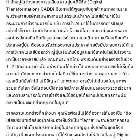
กำลังอยู่ในช่วงของการเปลี่ยนผ่านสู่ยุคดิจิทัล (Digital
Transformation) CADDi มีโอกาสได้พูดคุยกับลูกค้าหลากหลายราย
พบว่าหลายบริษัทเริ่มพยายามปรับตัวและนำเทคโนโลยีเข้ามาใช้ใน
กระบวนการทำงานมากขึ้น เช่น การนำ AI มาใช้ในการจัดการข้อมูล
อย่างไรก็ตาม ส่วนที่ประสบความสำเร็จยังมีไม่มากนัก เนื่องจากหลาย
องค์กรยังคงยึดติดกับรูปแบบการทำงานแบบเดิม หากเปรียบเทียบกับ
ประเทศญี่ปุ่น ต้องยอมรับว่าโรงงานในประเทศไทยยังมีประสบการณ์ด้าน
การใช้เทคโนโลยีน้อยกว่า ญี่ปุ่นเริ่มเก็บข้อมูลและใช้เทคโนโลยีในโรงงาน
มาเป็นเวลาหลายปีแล้ว ขณะที่ประเทศไทยเพิ่งเริ่มต้นอย่างจริงจังในช่วง
1–2 ปีที่ผ่านมาเท่านั้น อย่างที่ผมได้กล่าวไป บางองค์กรอาจยังไม่เห็นถึง
ความสำคัญของการนำเทคโนโลยีมาใช้ในการทำงาน เพราะมองว่า ‘ทำ
แบบเดิมก็ยังทำได้ ไม่มีปัญหา’ แต่พวกเขาอาจยังไม่ได้มองในมุมภาพ
รวมระดับโลก ซึ่งในตอนนี้โลกธุรกิจมีการเปลี่ยนแปลงอย่างรวดเร็วมาก
และความสามารถในการเข้าถึงและใช้ข้อมูลได้อย่างมีประสิทธิภาพนั้น
กลายเป็นปัจจัยที่สำคัญมากในยุคนี้”
จากความแตกต่างที่กล่าวมา คุณพิรพัฒน์ไม่ได้ต้องการให้มองเป็น “ข้อ
เสียเปรียบ”แต่กลับอยากให้มองเห็นว่าเป็น “โอกาส” เพราะอุตสาหกรรม
จำนวนมากในไทยมีบริษัทแม่อยู่ในประเทศญี่ปุ่น ซึ่งถือเป็นจุดแข็งที่
สำคัญ เนื่องจากโรงงานเหล่านี้ได้รับแรงผลักดันให้ขับเคลื่อนสู่ Digital