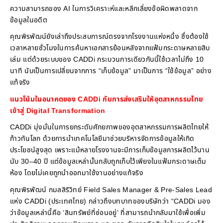
ความสามารถของ AI ในการวิเคราะห์และหลีกเลี่ยงข้อผิดพลาดจาก
ข้อมูลในอดีต
คุณพิรพัฒน์ยังเล่าถึงประสบการณ์ตรงจากโรงงานแห่งหนึ่ง ซึ่งต้องใช้
เวลาหลายชั่วโมงในการค้นหาเอกสารย้อนหลังจากแฟ้มกระดาษหลายสิบ
เล่ม แต่ด้วยระบบของ CADDi กระบวนการเดียวกันนี้ใช้เวลาไม่ถึง 10
นาที นับเป็นการเปลี่ยนจากการ “เก็บข้อมูล” มาเป็นการ “ใช้ข้อมูล” อย่าง
แท้จริง
แนวโน้มในอนาคตของ CADDi กับการส่งเสริมให้อุตสาหกรรมไทย
เข้าสู่ Digital Transformation
CADDi มุ่งมั่นในการยกระดับศักยภาพของอุตสาหกรรมการผลิตไทยให้
ก้าวทันโลก ด้วยการนำเทคโนโลยีมาช่วยบริหารจัดการข้อมูลให้เกิด
ประโยชน์สูงสุด เพราะแม้หลายโรงงานจะมีการเก็บข้อมูลการผลิตไว้นาน
นับ 30–40 ปี แต่ข้อมูลเหล่านั้นกลับถูกเก็บไว้เพียงในแฟ้มกระดาษเต็ม
ห้อง โดยไม่เคยถูกนำออกมาใช้งานอย่างแท้จริง
คุณพิรพัฒน์ กมลสิริวิทย์ Field Sales Manager & Pre-Sales Lead
แห่ง CADDi (ประเทศไทย) กล่าวถึงบทบาทของบริษัทว่า “CADDi มอง
ว่าข้อมูลเหล่านี้คือ ‘สินทรัพย์ที่ซ่อนอยู่’ ที่สามารถนำกลับมาใช้เพื่อเพิ่ม