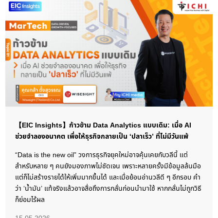
【EIC Insights】ก้าวข้าม Data Analytics แบบเดิม: เมื่อ AI
ช่วยจำลองอนาคต เพื่อให้ธุรกิจกลายเป็น ‘ปลาเร็ว’ ที่ไม่มีวันแพ้
“Data is the new oil” วงการธุรกิจยุคใหม่อาจคุ้นเคยกับวลีนี้ แต่
สำหรับหลาย ๆ คนยังมองภาพไม่ชัดเจน เพราะหลายครั้งมีข้อมูลล้นมือ
แต่ก็ไม่สร้างรายได้ให้เพิ่มมากขึ้นได้ และเมื่อย้อนอ่านวลีดี ๆ อีกรอบ คำ
ว่า ‘น้ำมัน’ แท้จริงแล้วอาจสื่อถึงการกลั่นก่อนนำมาใช้ หากกลั่นไม่ถูกวิธี
ก็ย่อมไร้ผล