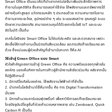
Smart Office เป็นแนวคิดที่นำเอาเทคโนโลยีมาเพิ่มประสิทธิภาพการ
ทำงานในยุคดิจิทัล ซึ่งสามารถลดค่าใช้จ่าย ใช้พลังงานและทรัพยากรได้
อย่างคุ้มค่าสูงสุด นวัตกรรมหลัก ๆ ประกอบด้วย ความสามารถในงาน
ทำงานจากระยะไกล, อุปกรณ์ต่าง ๆ เช่น ระบบแสงสว่าง อุณหภูมิ ระบบ
รักษาความปลอดภัย สามารถควบคุมได้ด้วยเทคโนโลยี IoT และระบบ
อัตโนมัติ เป็นต้น
เทคโนโลยีของ Smart Office ไม่ใช่แค่ประหยัด และสะดวกสบาย เพราะ
ยังเอื้อให้การทำงานเป็นมิตรกับสิ่งแวดล้อม ลดการเกิดก๊าซเรือนกระจก
ด้วย ซึ่งแน่นอนผู้ช่วยสำคัญที่เข้ามามีบทบาท ก็คือ AI
วิธีเข้าสู่ Green Office แบบ Smart
หัวใจสำคัญของการเข้าสู่ Green Office คือ ความพร้อมของทุกฝ่ายใน
องค์กร มองเห็นทิศทางในการก้าวสู่สำนักงานสีเขียวร่วมกัน หลังจากนั้น
ก็ปฏิบัติตามนี้
1. มีการรีไซเคิลในองค์กร, ใช้พลังงานไฟฟ้าเท่าที่จำเป็น
2. นำเทคโนโลยีเข้ามาใช้ให้มากขึ้น คือ การ Digital Transformation
นั่นเอง
3. มีการคำนวณคาร์บอนฟุตพริ้นท์ เพื่อหาวิธีการลดก๊าซเรือนกระจก
โดยปัจจุบันมีโซลูชั่นที่ช่วยคำนวณหลากหลาย เช่น Zeroboard, Quick
Carbon R เป็นต้น