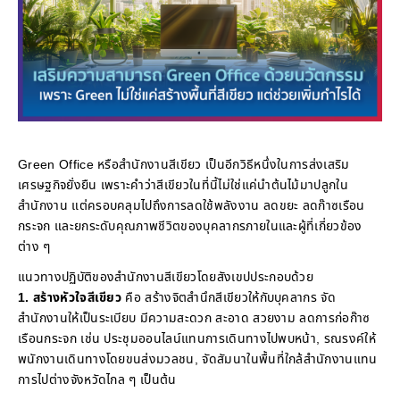
Green Office หรือสำนักงานสีเขียว เป็นอีกวิธีหนึ่งในการส่งเสริม
เศรษฐกิจยั่งยืน เพราะคำว่าสีเขียวในที่นี้ไม่ใช่แค่นำต้นไม้มาปลูกใน
สำนักงาน แต่ครอบคลุมไปถึงการลดใช้พลังงาน ลดขยะ ลดก๊าซเรือน
กระจก และยกระดับคุณภาพชีวิตของบุคลากรภายในและผู้ที่เกี่ยวข้อง
ต่าง ๆ
แนวทางปฏิบัติของสำนักงานสีเขียวโดยสังเขปประกอบด้วย
1. สร้างหัวใจสีเขียว
คือ สร้างจิตสำนึกสีเขียวให้กับบุคลากร จัด
สำนักงานให้เป็นระเบียบ มีความสะดวก สะอาด สวยงาม ลดการก่อก๊าซ
เรือนกระจก เช่น ประชุมออนไลน์แทนการเดินทางไปพบหน้า, รณรงค์ให้
พนักงานเดินทางโดยขนส่งมวลชน, จัดสัมนาในพื้นที่ใกล้สำนักงานแทน
การไปต่างจังหวัดไกล ๆ เป็นต้น