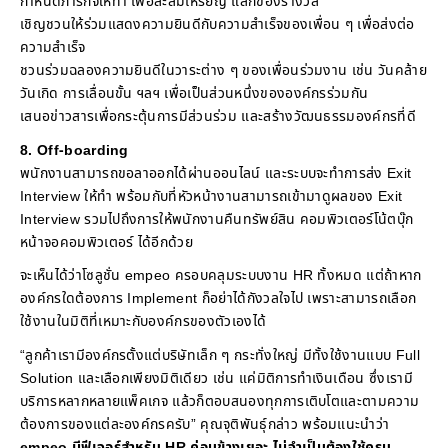
กำหนดภารกิจให้ทำ เพื่อสะสมเหรียญ แลกของรางวัล
เชิญชวนให้ร่วมแสดงความยินดีกับความสำเร็จของเพื่อน ๆ เพื่อส่งต่อ
ความสำเร็จ
ชวนร่วมฉลองความยินดีในวาระต่าง ๆ ของเพื่อนร่วมงาน เช่น วันคล้าย
วันเกิด การเลื่อนขั้น ฯลฯ เพื่อเป็นส่วนหนึ่งขององค์กรร่วมกัน
เสนอข่าวสารเพื่อกระตุ้นการมีส่วนร่วม และสร้างวัฒนธรรมองค์กรที่ดี
8. Off-boarding
พนักงานสามารถขอลาออกได้ผ่านออนไลน์ และระบบจะทำการส่ง Exit
Interview ให้ทำ พร้อมกับที่หัวหน้างานสามารถเข้ามาดูผลของ Exit
Interview รวมไปถึงการให้พนักงานคืนทรัพย์สิน คอมพิวเตอร์โน้ตบุ๊ก
หน้าจอคอมพิวเตอร์ ได้อีกด้วย
จะเห็นได้ว่าโซลูชั่น empeo ครอบคลุมระบบงาน HR ทั้งหมด แต่ถ้าหาก
องค์กรใดต้องการ Implement ก็อย่าได้กังวลใจไป เพราะสามารถเลือก
ใช้งานในมิติที่เหมาะกับองค์กรของตัวเองได้
“ลูกค้าเรามีองค์กรตั้งแต่บริษัทเล็ก ๆ กระทั่งใหญ่ มีทั้งใช้งานแบบ Full
Solution และเลือกเพียงมิติเดียว เช่น แค่มิติการทำเงินเดือน ซึ่งเรามี
บริการหลากหลายแพ็คเกจ แล้วก็ตอบสนองทุกการเติบโตและตามความ
ต้องการของแต่ละองค์กรครับ” คุณจุติพันธุ์กล่าว พร้อมแนะนำว่า
empeo มีฟีเจอร์สำหรับ HR ค่อนข้างเยอะ ไม่จำเป็นต้องใช้ครบ