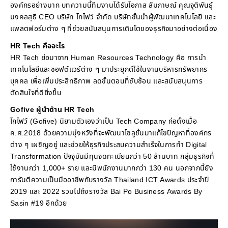
องค์กรอย่างมาก บทความนี้ทีมงานได้รับโอกาส สัมภาษณ์ คุณจุติพันธุ์
มงคลสุธี CEO บริษัท โกไฟว์ จำกัด บริษัทชั้นนำผู้พัฒนาเทคโนโลยี และ
แพลตฟอร์มต่าง ๆ ที่ช่วยสนับสนุนการเติบโตของธุรกิจมาอย่างต่อเนื่อง
HR Tech คืออะไร
HR Tech ย่อมาจาก Human Resources Technology คือ การนำ
เทคโนโลยีและซอฟต์แวร์ต่าง ๆ มาประยุกต์ใช้ในงานบริหารทรัพยากร
บุคคล เพื่อเพิ่มประสิทธิภาพ ลดขั้นตอนที่ซับซ้อน และสนับสนุนการ
ตัดสินใจที่ดียิ่งขึ้น
Gofive ผู้นำด้าน HR Tech
โกไฟว์ (Gofive) นิยามตัวเองว่าเป็น Tech Company ก่อตั้งเมื่อ
ค.ศ.2018 ด้วยความมุ่งหวังที่จะพัฒนาโซลูชั่นมาแก้ไขปัญหาที่องค์กร
ต่าง ๆ เผชิญอยู่ และช่วยให้ธุรกิจประสบความสำเร็จในการทำ Digital
Transformation ปัจจุบันมีทุนจดทะเบียนกว่า 50 ล้านบาท กลุ่มธุรกิจที่
ใช้งานกว่า 1,000+ ราย และมีพนักงานมากกว่า 130 คน นอกจากนี้ยัง
การันตีความเป็นมืออาชีพกับรางวัล Thailand ICT Awards ประจำปี
2019 และ 2022 รวมไปถึงรางวัล Bai Po Business Awards By
Sasin #19 อีกด้วย