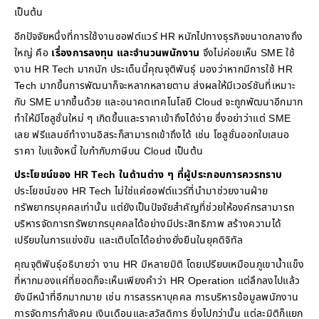
เป็นต้น
อีกปัจจัยหนึ่งที่การใช้งานซอฟต์แวร์ HR หนักไปทางธุรกิจขนาดกลางถึง
ใหญ่ คือ
เรื่องการลงทุน และจำนวนพนักงาน
จึงไม่ค่อยเห็น SME ใช้
งาน HR Tech มากนัก ประเด็นนี้คุณจุติพันธุ์ มองว่าหากมีการใช้ HR
Tech มากขึ้นการพัฒนาก็จะหลากหลายตาม ส่งผลให้มีเวอร์ชันที่เหมาะ
กับ SME มากขึ้นด้วย และอนาคตเทคโนโลยี Cloud จะถูกพัฒนาอีกมาก
ทำให้มีโซลูชั่นใหม่ ๆ เกิดขึ้นและราคาเข้าถึงได้ง่าย ซึ่งอย่าว่าแต่ SME
เลย ฟรีแลนซ์ทำงานอิสระก็สามารถเข้าถึงได้ เช่น โซลูชั่นออกใบเสนอ
ราคา ใบแจ้งหนี้ ใบกำกับภาษีบน Cloud เป็นต้น
ประโยชน์ของ HR Tech ในด้านต่าง ๆ ที่ผู้ประกอบการควรทราบ
ประโยชน์ของ HR Tech ไม่ใช่แค่ซอฟต์แวร์ที่นำมาช่วยงานฝ่าย
ทรัพยากรบุคคลเท่านั้น แต่ยังเป็นปัจจัยสำคัญที่ช่วยให้องค์กรสามารถ
บริหารจัดการทรัพยากรบุคคลได้อย่างมีประสิทธิภาพ สร้างความได้
เปรียบในการแข่งขัน และเติบโตได้อย่างยั่งยืนในยุคดิจิทัล
คุณจุติพันธุ์อธิบายว่า งาน HR มีหลายมิติ โดยเปรียบเหมือนภูเขาน้ำแข็ง
ที่หากมองแค่ที่ยอดก็จะเห็นเพียงคำว่า HR Operation แต่ลึกลงไปแล้ว
ยังมีหน้าที่อีกมากมาย เช่น การสรรหาบุคคล การบริหารข้อมูลพนักงาน
การจัดการกำลังคน เงินเดือนและสวัสดิการ ยิ่งไปกว่านั้น แต่ละมิติก็แยก