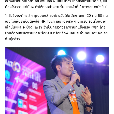
อย่างมาหมดทีเดียวเลย ซึ่งไม่ถูก ผมแนะนำว่า ให้ทยอยทำไปเรื่อย ๆ แม้
ต้องใช้เวลา แต่มันจะทำให้ทุกอย่างราบรื่น และเข้าที่เข้าทางอย่างยั่งยืน”
“แล้วยิ่งองค์กรเล็ก คุณมองว่าองค์กรฉันใช้พนักงานแค่ 20 คน 50 คน
เอง ไม่เห็นจำเป็นต้องใช้ HR Tech เลย เอาจริง ๆ นะครับ ยิ่งเริ่มขนาด
เล็กนั่นแหละจะยิ่งดี! เพราะว่าเป็นการวางรากฐานที่แข็งแรง เพราะถ้าจะ
มาแก้ตอนพนักงานหลายร้อยคน หรือหลักพันคน จะลำบากมาก” คุณจุติ
พันธุ์กล่าว