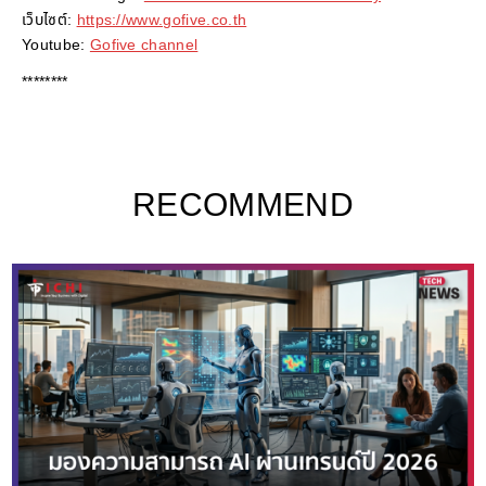
เว็บไซต์:
https://www.gofive.co.th
Youtube:
Gofive channel
********
RECOMMEND