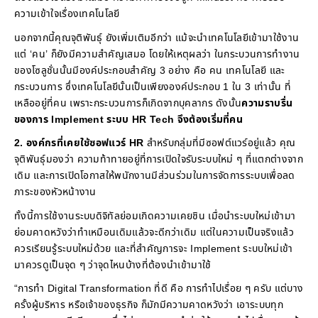
ความเข้าใจเรื่องเทคโนโลยี
นอกจากนี้คุณจุติพันธุ์ ยังเพิ่มเติมอีกว่า แม้จะนำเทคโนโลยีเข้ามาใช้งาน
แต่ ‘คน’ ก็ยังมีความสำคัญเสมอ โดยให้เหตุผลว่า ในกระบวนการทำงาน
ของโซลูชั่นนั้นมีองค์ประกอบสำคัญ 3 อย่าง คือ คน เทคโนโลยี และ
กระบวนการ ซึ่งเทคโนโลยีนั้นเป็นเพียงองค์ประกอบ 1 ใน 3 เท่านั้น ที่
เหลืออยู่ที่คน เพราะกระบวนการก็เกิดจากบุคลากร ดังนั้น
ความราบรื่น
ของการ Implement ระบบ HR Tech จึงต้องเริ่มที่คน
2. องค์กรที่เคยใช้ซอฟแวร์ HR
สำหรับกลุ่มที่มีซอฟต์แวร์อยู่แล้ว คุณ
จุติพันธุ์มองว่า ความท้าทายอยู่ที่การเปิดใจรับระบบใหม่ ๆ ที่แตกต่างจาก
เดิม และการเปิดโอกาสให้พนักงานมีส่วนร่วมในการจัดการระบบเพื่อลด
ภาระของหัวหน้างาน
ทั้งนี้การใช้งานระบบดิจิทัลย่อมเกิดความเคยชิน เมื่อนำระบบใหม่เข้ามา
ย่อมคาดหวังว่าทำเหมือนเดิมแล้วจะดีกว่าเดิม แต่ในความเป็นจริงแล้ว
ควรเรียนรู้ระบบใหม่ด้วย และที่สำคัญการจะ Implement ระบบใหม่เข้า
มาควรดูเป็นจุด ๆ ว่าจุดไหนบ้างที่ต้องนำเข้ามาใช้
“การทำ Digital Transformation ที่ดี คือ การทำไปเรื่อย ๆ ครับ แต่บาง
ครั้งผู้บริหาร หรือเจ้าของธุรกิจ ก็มักมีความคาดหวังว่า เอาระบบทุก