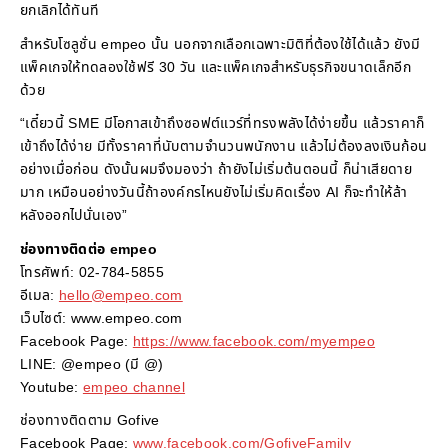
ยกเลิกได้ทันที
สำหรับโซลูชั่น empeo นั้น นอกจากเลือกเฉพาะมิติที่ต้องใช้ได้แล้ว ยังมี
แพ็คเกจให้ทดลองใช้ฟรี 30 วัน และแพ็คเกจสำหรับธุรกิจขนาดเล็กอีก
ด้วย
“เดี๋ยวนี้ SME มีโอกาสเข้าถึงซอฟต์แวร์ที่ทรงพลังได้ง่ายขึ้น แล้วราคาก็
เข้าถึงได้ง่าย มีทั้งราคาที่นับตามจำนวนพนักงาน แล้วไม่ต้องลงเงินก้อน
อย่างเมื่อก่อน ดังนั้นผมจึงมองว่า ถ้ายังไม่เริ่มต้นตอนนี้ ก็น่าเสียดาย
มาก เหมือนอย่างวันนี้ถ้าองค์กรไหนยังไม่เริ่มคิดเรื่อง AI ก็จะทำให้ล้า
หลังออกไปนั่นเอง”
ช่องทางติดต่อ empeo
โทรศัพท์: 02-784-5855
อีเมล:
hello@empeo.com
เว็บไซต์: www.empeo.com
Facebook Page:
https://www.facebook.com/myempeo
LINE: @empeo (มี @)
Youtube:
empeo channel
ช่องทางติดตาม Gofive
Facebook Page:
www.facebook.com/GofiveFamily