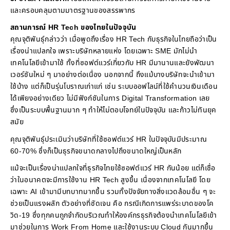
และครอบคลุมตามมาตรฐานของสรรพากร
สถานการณ์ HR Tech ของไทยในปัจจุบัน
คุณจุติพันธุ์กล่าวว่า เมื่อพูดถึงเรื่อง HR Tech กับธุรกิจในไทยถือว่าเป็น
เรื่องน่าแปลกใจ เพราะบริษัทหลายแห่ง โดยเฉพาะ SME มักไม่นำ
เทคโนโลยีเข้ามาใช้ ทั้งที่ซอฟต์แวร์เกี่ยวกับ HR มีมานานและยังพัฒนา
เวอร์ชันใหม่ ๆ มาอย่างต่อเนื่อง นอกจากนี้ ถึงแม้บางบริษัทจะนำเข้ามา
ใช้บ้าง แต่ก็เป็นรุ่นโบราณเก่าแก่ เช่น ระบบออฟไลน์ที่ใช้คำนวนเงินเดือน
ได้เพียงอย่างเดียว ไม่มีฟังก์ชันในการ Digital Transformation เลย
ซึ่งเป็นระบบพื้นฐานมาก ๆ ทำให้ไม่ตอบโจทย์ในปัจจุบัน และก้าวไม่ทันยุค
สมัย
คุณจุติพันธุ์ประเมินว่าบริษัทที่ใช้ซอฟต์แวร์ HR ในปัจจุบันมีประมาณ
60-70% ซึ่งก็เป็นธุรกิจขนาดกลางไปถึงขนาดใหญ่เป็นหลัก
แม้จะเป็นเรื่องน่าแปลกใจที่ธุรกิจไทยใช้ซอฟต์แวร์ HR กันน้อย แต่ก็เชื่อ
ว่าในอนาคตจะมีการใช้งาน HR Tech สูงขึ้น เนื่องจากเทคโนโลยี โดย
เฉพาะ AI เข้ามามีบทบาทมากขึ้น รวมทั้งปัจจัยทางสิ่งแวดล้อมอื่น ๆ จะ
ช่วยเป็นแรงผลัก ตัวอย่างที่ชัดเจน คือ กรณีเกิดการแพร่ระบาดของโค
วิด-19 ซึ่งทุกคนถูกจำกัดบริเวณทำให้องค์กรธุรกิจต้องนำเทคโนโลยีเข้า
มาช่วยในการ Work From Home และใช้งานระบบ Cloud กันมากขึ้น