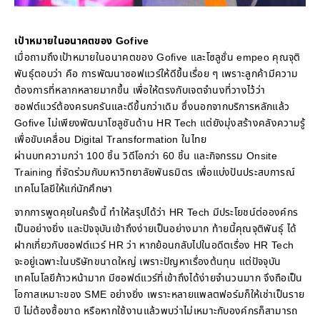
เป้าหมายในอนาคตของ Gofive
เมื่อถามถึงเป้าหมายในอนาคตของ Gofive และโซลูชั่น empeo คุณจุติ
พันธุ์ตอบว่า คือ การพัฒนาซอฟแวร์ให้ดีขึ้นเรื่อย ๆ เพราะลูกค้ามีความ
ต้องการที่หลากหลายมากขึ้น เพื่อให้ตรงกับเจตจำนงที่วางไว้ว่า
ซอฟต์แวร์ต้องครบครันและดีขึ้นกว่าเดิม ซึ่งนอกจากบริการหลักแล้ว
Gofive ไม่เพียงพัฒนาโซลูชันด้าน HR Tech แต่ยังมุ่งสร้างคลังความรู้
เพื่อขับเคลื่อน Digital Transformation ในไทย
ผ่านบทความกว่า 100 ชิ้น วิดีโอกว่า 60 ชิ้น และกิจกรรม Onsite
Training ที่จัดร่วมกับมหาวิทยาลัยพันธมิตร เพื่อแบ่งปันประสบการณ์
เทคโนโลยีให้แก่นักศึกษา
จากการพูดคุยในครั้งนี้ ทำให้สรุปได้ว่า HR Tech มีประโยชน์ต่อองค์กร
เป็นอย่างยิ่ง และปัจจุบันเข้าถึงง่ายเป็นอย่างมาก ท้ายนี้คุณจุติพันธุ์ ได้
ฝากเกี่ยวกับซอฟต์แวร์ HR ว่า หากย้อนกลับไปในอดีตเรื่อง HR Tech
จะอยู่เฉพาะในบริษัทขนาดใหญ่ เพราะปัญหาเรื่องต้นทุน แต่ปัจจุบัน
เทคโนโลยีก้าวหน้ามาก มีซอฟต์แวร์ที่เข้าถึงได้ง่ายจำนวนมาก จึงถือเป็น
โอกาสเหมาะของ SME อย่างยิ่ง เพราะหลายแพลตฟอร์มก็ให้เช่าเป็นราย
ปี ไม่ต้องซื้อขาด หรือหากใช้งานแล้วพบว่าไม่เหมาะกับองค์กรก็สามารถ