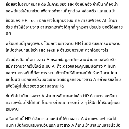
ย่อยลงไปอีกมากมาย ดังนั้นภาระของ HR จึงหนักอึ้ง จำเป็นที่ต้องนำ
ซอฟต์แวร์เข้ามาช่วย เพื่อการทำงานที่ถูกต้อง คล่องตัว และแม่นยำ
ข้อดีของ HR Tech อีกอย่างในยุคปัจจุบัน คือ การมีฟีเจอร์ AI เข้ามา
ช่วย ทำให้ใช้งานง่าย สามารถเข้าถึงได้ทุกที่ทุกเวลา ปรับประยุกต์ได้หลาย
มิติ
พร้อมกันนี้คุณจุติพันธุ์ ได้ยกตัวอย่างงาน HR ในมิติรับสมัครพนักงาน
ใหม่อย่างน่าสนใจว่า HR Tech จะอำนวยความสะดวกได้อย่างไร
ตัวอย่างคือ เมื่อนางสาว A กรอกข้อมูลสมัครงานผ่านแบบฟอร์มรับ
สมัครงานจากเว็บไซต์ ระบบ AI ก็จะตรวจสอบคุณสมบัติต่าง ๆ ทันที
และหากตรงกับที่ต้องการ ระบบก็จะนัดให้สัมภาษณ์กับหัวหน้างานโดย
อัตโนมัติ นอกจากนี้ระบบจะอัพเดตข้อมูลของนางสาว A อย่างเรียลไทม์
เพื่อให้ผู้ที่เกี่ยวข้องติดตามสถานะได้
ขั้นถัดไป เมื่อนางสาว A ผ่านการสัมภาษณ์แล้ว HR ก็สามารถเตรียม
ความพร้อมให้ได้ทันที โดยการกำหนดคอร์สต่าง ๆ ให้ฝึก ได้เรียนรู้ก่อน
เริ่มงาน
พร้อมกันนี้ HR ก็จัดการมอบหน้าที่ให้นางสาว A ผ่านแพลตฟอร์มได้
ทันที เมื่อถึงวันเริ่มงานวันแรก นางสาว A ก็เดินเข้ามาสแกนลายนิ้วมือ