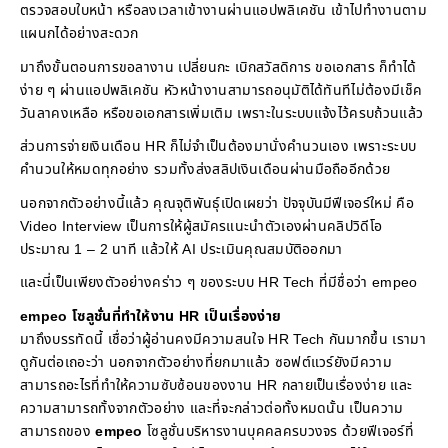
ตรวจสอบใบหน้า หรือลงเวลาเข้างานผ่านแอปพลิเคชัน เข้าไปทำงานตาม
แผนกได้อย่างสะดวก
มาถึงขั้นตอนการขอลางาน เปลี่ยนกะ เบิกสวัสดิการ ขอเอกสาร ก็ทำได้
ง่าย ๆ ผ่านแอปพลิเคชัน หัวหน้างานสามารถอนุมัติได้ทันทีไม่ต้องมีเช็ค
วันลาคงเหลือ หรือขอเอกสารเพิ่มเติม เพราะในระบบแจ้งไว้ครบถ้วนแล้ว
ส่วนการจ่ายเงินเดือน HR ก็ไม่จำเป็นต้องมานั่งคำนวนเอง เพราะระบบ
คำนวนให้หมดทุกอย่าง รวมทั้งส่งสลิปเงินเดือนผ่านมือถืออีกด้วย
นอกจากตัวอย่างนี้แล้ว คุณจุติพันธุ์เปิดเผยว่า ปัจจุบันมีฟีเจอร์ใหม่ คือ
Video Interview เป็นการให้ผู้สมัครแนะนำตัวเองผ่านคลิปวิดีโอ
ประมาณ 1 – 2 นาที แล้วให้ AI ประเมินคุณสมบัติออกมา
และนี่เป็นเพียงตัวอย่างคร่าว ๆ ของระบบ HR Tech ที่มีชื่อว่า empeo
empeo โซลูชั่นที่ทำให้งาน HR เป็นเรื่องง่าย
มาถึงบรรทัดนี้ เชื่อว่าผู้อ่านคงมีความสนใจ HR Tech กันมากขึ้น เรามา
ดูกันต่อเถอะว่า นอกจากตัวอย่างที่ยกมาแล้ว ซอฟต์แวร์ยังมีความ
สามารถอะไรที่ทำให้ความซับซ้อนของงาน HR กลายเป็นเรื่องง่าย และ
ความสามารถทั้งจากตัวอย่าง และที่จะกล่าวต่อทั้งหมดนั้น เป็นความ
สามารถของ
empeo
โซลูชั่นบริหารงานบุคคลครบวงจร ด้วยฟีเจอร์ที่