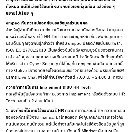
ทั้งหมด แต่ให้เลือกใช้มิติที่เหมาะกับตัวเองที่สุดก่อน แล้วค่อย ๆ
ขยายไปเรื่อย ๆ
empeo กับความปลอดภัยของข้อมูลส่วนบุคคล
สำหรับผู้อ่านที่เกิดความกังวลเรื่องความปลอดภัยของข้อมูลส่วนบุคคล
เกรงว่าจะรั่วไหลหากใช้ HR Tech เพราะข้อมูลหลักเกี่ยวพันกับบุคลากร
ประเด็นนี้คุณจุติพันธุ์กล่าวว่า สำหรับ empeo ปลอดภัยแน่นอน เพราะ
ISO/IEC 27701:2019 เป็นเครื่องยืนยันถึงความมุ่งมั่นของเราในการ
ปกป้องข้อมูลส่วนบุคคลอย่างเข้มงวดและมีประสิทธิภาพ อีกทั้งลูกค้าที่
ให้บริการด้าน Cyber Security ก็ใช้โซลูชั่น empeo เช่นกัน นอกจากนี้
ทาง Gofive มีการทดสอบโจมตีระบบอย่างต่อเนื่องด้วย พร้อมทั้งเสิร์ฟ
บริการ Live Chat เพื่อให้คำปรึกษาตั้งแต่ 7.00 น. – 24.00 น. ทุกวัน
ความท้าทายในการ Implement ระบบ HR Tech
คุณจุติพันธุ์แบ่งความท้าทายของการ Implement หรือติดตั้งระบบ HR
Tech ออกเป็น 2 ส่วน ได้แก่
1. องค์กรที่ไม่เคยใช้ซอฟแวร์ HR
ความท้าทายส่วนนี้ คือ ความเคยชิน
ขององค์กรที่ใช้งาน manual มาโดยตลอด จึงคุ้นเคยกับการเกรงใจกัน
คนนั้นหยวนคนนี้หยวน แต่เมื่อทำงานกับเทคโนโลยีต้องป้อนข้อมูลที่ถูก
ต้องตรงไปตรงมาเสมอ ความท้าทายจึงอยู่ที่ Mindset คือ การปรับ