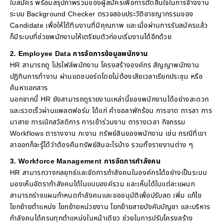
ใบสมัคร พร้อมสรุปภาพรวมของผู้สมัครเพื่อการตัดสินใจในการจ้างงาน
ระบบ Background Checker ตรวจสอบประวัติอาชญากรรมของ
Candidate เพื่อให้ได้ทีมงานที่มีคุณภาพ และเมื่อผ่านการรับสมัครแล้ว
ก็มีระบบที่ช่วยพนักงานให้เตรียมตัวก่อนเริ่มงานได้อีกด้วย
2. Employee Data การจัดการข้อมูลพนักงาน
HR สามารถดู โปรไฟล์พนักงาน โครงสร้างองค์กร สัญญาพนักงาน
ปฏิทินการทำงาน ผ่านแดชบอร์ดโดยไม่ต้องเสียเวลาเรียกประชุม หรือ
ค้นหาเอกสาร
นอกจากนี้ HR ยังสามารถดูรายงานเหล่านี้ของพนักงานได้อย่างสะดวก
และรวดเร็วผ่านแพลตฟอร์ม ได้แก่ คำขอลาพักร้อน การขาด การลา การ
มาสาย การเบิกสวัสดิการ การเข้าร่วมงาน ตารางเวลา กิจกรรม
Workflows ตารางงาน กะงาน ทรัพย์สินของพนักงาน เช่น กรณีที่เขา
ลาออกก็จะรู้ได้ว่าต้องคืนทรัพย์สินอะไรบ้าง รวมทั้งรายงานต่าง ๆ
3. Workforce Management การจัดการกำลังคน
HR สามารถวางกลยุทธ์และจัดการกำลังคนในองค์กรได้อย่างเป็นระบบ
มองเห็นอัตรากำลังคนได้ในแบบองค์รวม และเห็นได้ในแต่ละแผนก
สามารถร่างแผนกำหนดกำลังคนและขออนุมัติเพื่อปรับลด เพิ่ม แก้ไข
โยกย้ายตำแหน่ง โยกย้ายหน่วยงาน โยกย้ายสายบังคับบัญชา และบริหาร
กำลังคนได้ครบทุกตำแหน่งในหน้าเดียว ช่วยในการปรับโครงสร้าง