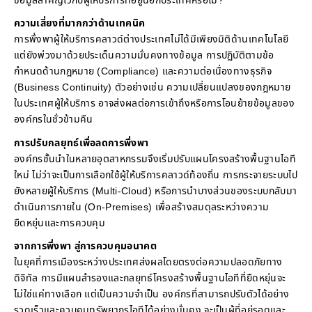
ข้อมูลสำคัญไว้กับผู้ให้บริการที่อยู่นอกประเทศหรือไม่?”
ความเสี่ยงที่มากกว่าด้านเทคนิค
การพึ่งพาผู้ให้บริการคลาวด์ต่างประเทศไม่ได้มีเพียงมิติด้านเทคโนโลยี
แต่ยังพ่วงมาด้วยประเด็นความมั่นคงทางข้อมูล การปฏิบัติตามข้อ
กำหนดด้านกฎหมาย (Compliance) และความต่อเนื่องทางธุรกิจ
(Business Continuity) ตัวอย่างเช่น ความเปลี่ยนแปลงของกฎหมาย
ในประเทศผู้ให้บริการ อาจส่งผลต่อการเข้าถึงหรือการโอนย้ายข้อมูลของ
องค์กรในชั่วข้ามคืน
การปรับกลยุทธ์เพื่อลดการพึ่งพา
องค์กรชั้นนำในหลายอุตสาหกรรมจึงเริ่มปรับแผนโครงสร้างพื้นฐานไอที
ใหม่ ไม่ว่าจะเป็นการเลือกใช้ผู้ให้บริการคลาวด์ท้องถิ่น การกระจายระบบไป
ยังหลายผู้ให้บริการ (Multi-Cloud) หรือการนำบางส่วนของระบบกลับมา
ดำเนินการภายใน (On-Premises) เพื่อสร้างสมดุลระหว่างความ
ยืดหยุ่นและการควบคุม
จากการพึ่งพา สู่การควบคุมอนาคต
ในยุคที่การเมืองระหว่างประเทศส่งผลโดยตรงต่อความปลอดภัยทาง
ดิจิทัล การมีแผนสำรองและกลยุทธ์โครงสร้างพื้นฐานไอทีที่ยืดหยุ่นจะ
ไม่ใช่แค่ทางเลือก แต่เป็นความจำเป็น องค์กรที่สามารถปรับตัวได้อย่าง
รวดเร็วและควบคุมทรัพยากรไอทีได้อย่างมั่นคง จะเป็นผู้ที่อยู่รอดและ