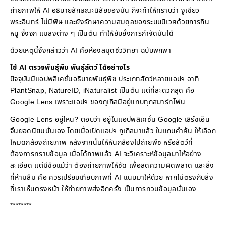
ถ่ายภาพให้ AI อธิบายลักษณะนิสัยของมัน ก็จะทำให้ทราบว่า งูเขียว
พระอินทร์ ไม่มีพิษ และยังรักษาความสมดุลของระบบนิเวศด้วยการกิน
หนู จิ้งจก แมลงต่าง ๆ เป็นต้น ทำให้ยับยั้งการกำจัดมันได้
ด้วยเหตุนี้จึงกล่าวว่า AI คือห้องสมุดชีววิทยา ฉบับพกพา
ใช้ AI ตรวจพันธุ์พืช พันธุ์สัตว์ ได้อย่างไร
ปัจจุบันมีแอปพลิเคชั่นอธิบายพันธุ์พืช ประเภทสัตว์หลายแอปฯ อาทิ
PlantSnap, NatureID, iNaturalist เป็นต้น แต่ที่สะดวกสุด คือ
Google Lens เพราะแอปฯ ของกูเกิลมีอยู่แทบทุกสมาร์ทโฟน
Google Lens อยู่ไหน? ตอบว่า อยู่ในแอปพลิเคชั่น Google เสิร์ชเอ็น
จิ้นยอดนิยมนั่นเอง โดยเมื่อเปิดแอปฯ กูเกิลมาแล้ว ในแถบคำค้น ให้เลือก
โหมดกล้องถ่ายภาพ หลังจากนั้นให้หันกล้องไปถ่ายพืช หรือสัตว์ที่
ต้องการทราบข้อมูล เมื่อได้ภาพแล้ว AI จะวิเคราะห์ข้อมูลมาให้อย่าง
ละเอียด แต่มีข้อแม้ว่า ต้องถ่ายภาพให้ชัด เพื่อลดความผิดพลาด และสิ่ง
ที่ห้ามลืม คือ ควรเปรียบเทียบภาพที่ AI แนบมาให้ด้วย หากไม่ตรงกับสิ่ง
ที่เราเห็นตรงหน้า ให้ถ่ายภาพส่งอีกครั้ง เป็นการทวนข้อมูลนั่นเอง
********