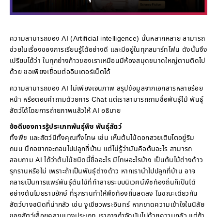
ความสามารถของ AI (Artificial intelligence) นั้นหลากหลาย สามารถ
ช่วยในเรื่องของการเรียนรู้ได้อย่างดี และมีอยู่ในทุกสมาร์ทโฟน ดังนั้นจึง
เปรียบได้ว่า ในทุกย่างก้าวของเราเหมือนมีห้องสมุดขนาดใหญ่ตามติดไป
ด้วย ขอเพียงเชื่อมต่ออินเตอร์เน็ตได้
ความสามารถของ AI ไม่เพียงเจนภาพ สรุปข้อมูลจากเอกสารหลายร้อย
หน้า หรือตอบคำถามด้วยการ Chat แต่เราสามารถถามชื่อพันธุ์ไม้ พันธุ์
สัตว์ได้โดยการถ่ายภาพแล้วให้ AI อธิบาย
ข้อดีของการรู้ประเภทพันธุ์พืช พันธุ์สัตว์
ทั้งพืช และสัตว์มีทั้งคุณทั้งโทษ เช่น เห็นต้นไม้ดอกสวยเติบโตอยู่ริม
ถนน นึกอยากจะถอนไปปลูกที่บ้าน แต่ไม่รู้ว่ามันคือต้นอะไร สามารถ
สอบถาม AI ได้ว่าต้นไม้ชนิดนี้ชื่ออะไร มีโทษอะไรบ้าง เป็นต้นไม้ต่างด้าว
รุกรานหรือไม่ เพราะถ้าเป็นพันธุ์ต่างด้าว หากเรานำไปปลูกที่บ้าน อาจ
กลายเป็นการแพร่พันธุ์ต้นไม้ที่ทำลายระบบนิเวศน์พืชท้องถิ่นก็เป็นได้
อย่างต้นไมยราบยักษ์ ที่รุกรานทำให้พืชท้องถิ่นลดลง ในขณะเดียวกัน
สัตว์บางชนิดที่น่ากลัว เช่น งูเขียวพระอินทร์ หากขาดความเข้าใจในนิสัย
ของสัตว์เลื้อยคลานบางประเภท เราอาจกำจัดมันไปด้วยความกลัว แต่ถ้า