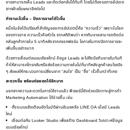
ขายสามารถเห็น Leads และติดต่อกลับได้ทันที โดยไม่ต้องรอการอัปเดต
จากฝ่ายโฆษณาอีกต่อไป
ทำงานเร็วขึ้น – ปิดการขายได้ไวขึ้น
หนึ่งในข้อได้เปรียบที่สำคัญของการอัปเดตนี้คือ “ความเร็ว” เพราะในโลก
ของการขาย ความเร็วคือหัวใจ จากสถิติพบว่า หากทีมขายสามารถติดต่อ
กลับลูกค้าภายใน 5 นาทีหลังจากกรอกฟอร์ม โอกาสในการปิดการขายจะ
เพิ่มขึ้นอย่างมาก
ด้วยการเชื่อมต่อแบบเรียลไทม์ ข้อมูล Leads จะไปถึงมือทีมขายในทันที
ทำให้สามารถโทรกลับหรือส่งข้อความภายในไม่กี่นาทีหลังลูกค้าสนใจจริง
ๆ ส่งผลให้กระบวนการเปลี่ยนจาก “สนใจ” เป็น “ซื้อ” เร็วขึ้นกว่าที่เคย
สะดวกขึ้น พร้อมต่อยอดได้อีกมาก
นอกจากความสะดวกในการใช้งานแล้ว ฟีเจอร์นี้ยังช่วยเปิดทางสู่การทำ
Marketing Automation ได้ง่ายขึ้น เช่น
ตั้งระบบแจ้งเตือนอัตโนมัติผ่านอีเมลหรือ LINE OA เมื่อมี Leads
ใหม่
เชื่อมต่อกับ Looker Studio เพื่อสร้าง Dashboard วิเคราะห์ข้อมูล
แบบเรียลไทม์