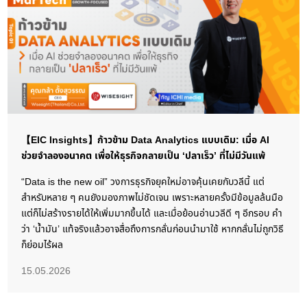
【EIC Insights】ก้าวข้าม Data Analytics แบบเดิม: เมื่อ AI
ช่วยจำลองอนาคต เพื่อให้ธุรกิจกลายเป็น ‘ปลาเร็ว’ ที่ไม่มีวันแพ้
“Data is the new oil” วงการธุรกิจยุคใหม่อาจคุ้นเคยกับวลีนี้ แต่
สำหรับหลาย ๆ คนยังมองภาพไม่ชัดเจน เพราะหลายครั้งมีข้อมูลล้นมือ
แต่ก็ไม่สร้างรายได้ให้เพิ่มมากขึ้นได้ และเมื่อย้อนอ่านวลีดี ๆ อีกรอบ คำ
ว่า ‘น้ำมัน’ แท้จริงแล้วอาจสื่อถึงการกลั่นก่อนนำมาใช้ หากกลั่นไม่ถูกวิธี
ก็ย่อมไร้ผล
15.05.2026