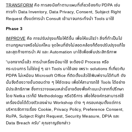
TRANSFORM
คือ การลงมือทำตามแผนที่เกี่ยวข้องกับ PDPA เช่น
การทำ Data Inventory, Data Privacy, Consent, Subject Right
Request ตั้งแต่การนำ Consult เข้ามาจนกระทั่งนำ Tools มาใช้
Phase
3
IMPROVE
คือ การปรับปรุงแก้ไขให้ดีขึ้น เพื่อให้แน่ใจว่า สิ่งที่ทำเป็นไป
ตามกฎหมายหรือไม่แค่ไหน จุดไหนที่ยังไม่สอดคล้องก็ต้องปรับปรุงแก้ไข
และสุดท้ายการนำ AI และ Automation มาใช้เพื่อเพิ่มประสิทธิภาพ
“นอกจากนี้แล้ว การนำเครื่องมือมาใช้ จะต้องมี Process หรือ
กระบวนการ ไม่ใช่อยู่ ๆ เอา Tools มาใช้เลย เพราะ solutions ที่เกี่ยวกับ
PDPA ไม่เหมือน Microsoft Office ที่ติดตั้งแล้วใช้พิมพ์งานได้ทันที ดัง
นั้นจึงต้องวางขั้นตอนต่าง ๆ ให้ชัดเจน เพื่อให้สามารถใช้ Tools ได้อย่าง
มีประสิทธิภาพ ซึ่งการวางแผนเหล่านี้อาจต้องพึ่งคำแนะนำจากที่ปรึกษา
โดย Netka เราก็มี Methodology หรือวิธีการ เพื่อให้องค์กรสามารถใช้
เครื่องมือได้ด้วยตัวเองผ่าน Workshop ต่าง ๆ ครอบคลุมตั้งแต่การ
บริหารจัดการเรื่อง Cookie, Privacy Policy, Preference Consent,
RoPA, Subject Right Request, Security Measure, DPIA และ
Data Breach ครับ” คุณชาญชัยกล่าว