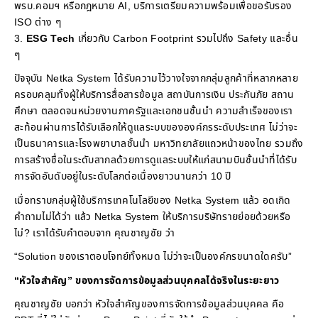
พรบ.คอมฯ หรือกฎหมาย AI, บริการเตรียมความพร้อมเพื่อขอรับรอง
ISO ต่าง ๆ
ESG Tech
เกี่ยวกับ Carbon Footprint รวมไปถึง Safety และอื่น
ๆ
ปัจจุบัน Netka System ได้รับความไว้วางใจจากกลุ่มลูกค้าที่หลากหลาย
ครอบคลุมทั้งผู้ให้บริการสื่อสารข้อมูล สถาบันการเงิน ประกันภัย สถาน
ศึกษา ตลอดจนหน่วยงานภาครัฐและเอกชนชั้นนำ ความสำเร็จของเรา
สะท้อนผ่านการได้รับเลือกให้ดูแลระบบขององค์กรระดับประเทศ ไม่ว่าจะ
เป็นธนาคารและโรงพยาบาลชั้นนำ มหาวิทยาลัยแถวหน้าของไทย รวมถึง
การสร้างชื่อในระดับสากลด้วยการดูแลระบบให้แก่สนามบินชั้นนำที่ได้รับ
การจัดอันดับอยู่ในระดับโลกต่อเนื่องยาวนานกว่า 10 ปี
เมื่อทราบกลุ่มผู้ใช้บริการเทคโนโลยีของ Netka System แล้ว อดเกิด
คำถามไม่ได้ว่า แล้ว Netka System ให้บริการบริษัทรายย่อยด้วยหรือ
ไม่? เราได้รับคำตอบจาก คุณชาญชัย ว่า
“Solution ของเราตอบโจทย์ทั้งหมด ไม่ว่าจะเป็นองค์กรขนาดใดครับ”
“
หัวใจสำคัญ
”
ของการจัดการข้อมูลส่วนบุคคลได้จริงในระยะยาว
คุณชาญชัย บอกว่า หัวใจสำคัญของการจัดการข้อมูลส่วนบุคคล คือ