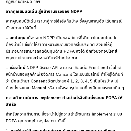
กฎหมายกำหนด ฯลฯ
จากคุณสมบัติเด่น สู่หน้างานจริงของ
NDPP
จากคุณสมบัติเด่น เรามาสู่การใช้จริงกันบ้าง ซึ่งคุณชาญชัย ได้ยกกรณี
ตัวอย่างมาให้ดังนี้
– ลดต้นทุน
เนื่องจาก NDPP เป็นซอฟต์แวร์ที่พัฒนาโดยคนไทย ไม่
ต้องนำเข้า จึงทำให้ราคาเหมาะสมกับองค์กรในประเทศ ส่งผลให้ผู้
ประกอบการสามารถลดต้นทุนด้าน PDPA ลงได้ อีกทั้งยังตอบโจทย์
กฎหมายไทยมากกว่าซอฟต์แวร์ต่างประเทศ
– เรียลไทม์
NDPP มีระบบ API สามารถเชื่อมต่อ Front-end เว็บไซต์
หน้าบ้านของลูกค้าเพื่อจัดการ Consent ได้แบบเรียลไทม์ ทำให้รู้ได้ทันที
ว่า มีคนเข้ามา Consent วัตถุประสงค์ 1, 2, 3, 4, 5 เป็นใครบ้าง ไม่
ต้องนั่งรอแบบ Manual หรือมานั่งรอสรุปตอนเที่ยงคืนแบบระบบเดิม ๆ
ความท้าทายในการ
Implement
ทำอย่างไรจึงติดตั้งระบบ
PDPA
ให้
สำเร็จ
สำหรับความท้ายทาย ซึ่งจะนำไปสู่ความสำเร็จในการ Implement ระบบ
PDPA คุณชาญชัย สรุปออกมาดังนี้
ซอฟต์แวร์ต้องตอบโจทย์ความต้องการขององค์กร รวมถึงงบ