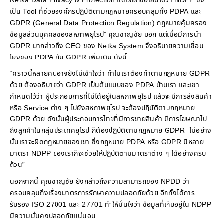
Netka Data Privacy & Protection แต่เรียกชื่อเล่นได้ว่า NDPP ซึ่ง
เป็น Tool ที่ช่วยองค์กรปฏิบัติตามกฎหมายครอบคลุมทั้ง PDPA และ
GDPR (General Data Protection Regulation) กฎหมายคุ้มครอง
ข้อมูลส่วนบุคคลของสหภาพยุโรป” คุณชาญชัย บอก แต่เมื่อมีการนำ
GDPR มากล่าวถึง CEO ของ Netka System จึงอธิบายความเชื่อม
โยงของ PDPA กับ GDPR เพิ่มเติม ดังนี้
“คราวนี้หลายคนอาจยังไม่เข้าใจว่า ทำไมเราต้องทำตามกฎหมาย GDPR
ด้วย ต้องอธิบายว่า GDPR เป็นต้นแบบของ PDPA บ้านเรา และเขา
กำหนดไว้ว่า ผู้ประกอบการที่ไม่ได้อยู่ในสหภาพยุโรป แล้วจะมีการส่งสินค้า
หรือ Service ต่าง ๆ ไปยังสหภาพยุโรป จะต้องปฏิบัติตามกฎหมาย
GDPR ด้วย ดังนั้นผู้ประกอบการไทยที่มีการขายสินค้า มีการโฆษณาไป
ถึงลูกค้าในกลุ่มประเทศยุโรป ก็ต้องปฏิบัติตามกฎหมาย GDPR ไม่อย่าง
นั้นเราจะผิดกฎหมายของเขา ซึ่งกฎหมาย PDPA หรือ GDPR มีหลาย
มาตรา NDPP ของเราก็จะช่วยให้ปฏิบัติตามมาตราต่าง ๆ ได้อย่างครบ
ถ้วน”
นอกจากนี้ คุณชาญชัย ยังกล่าวถึงความสามารถของ NPDD ว่า
ครอบคลุมถึงเรื่องมาตรการรักษาความปลอดภัยด้วย อีกทั้งได้การ
รับรอง ISO 27001 และ 27701 ทำให้มั่นใจว่า ข้อมูลที่เก็บอยู่ใน NDPP
มีความมั่นคงปลอดภัยแน่นอน