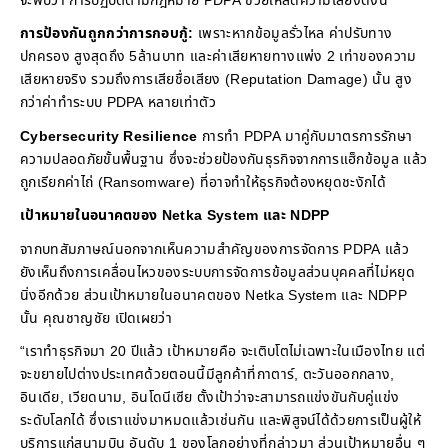
จะพบว่า การปฏิบัติตามกฎหมาย PDPA ช่วยให้ลดความเสี่ยงดังนี้
การป้องกันถูกกว่าการกอบกู้:
เพราะหากข้อมูลรั่วไหล ค่าปรับทาง
ปกครอง สูงสุดถึง 5ล้านบาท และค่าเสียหายทางแพ่ง 2 เท่าของความ
เสียหายจริง รวมถึงการเสียชื่อเสียง (Reputation Damage) นั้น สูง
กว่าค่าทำระบบ PDPA หลายเท่าตัว
Cybersecurity Resilience
การทำ PDPA มาคู่กับมาตรการรักษา
ความปลอดภัยขั้นพื้นฐาน ซึ่งจะช่วยป้องกันธุรกิจจากการแฮ็กข้อมูล แล้ว
ถูกเรียกค่าไถ่ (Ransomware) ที่อาจทำให้ธุรกิจต้องหยุดชะงักได้
เป้าหมายในอนาคตของ Netka System และ
NDPP
จากบทสัมภาษณ์นอกจากเห็นความสำคัญของการจัดการ PDPA แล้ว
ยังเห็นถึงการเคลื่อนไหวของระบบการจัดการข้อมูลส่วนบุคคลที่ไม่หยุด
นิ่งอีกด้วย ส่วนเป้าหมายในอนาคตของ Netka System และ NDPP
นั้น คุณชาญชัย เปิดเผยว่า
“เราทำธุรกิจมา 20 ปีแล้ว เป้าหมายคือ จะเติบโตไม่เฉพาะในเมืองไทย แต่
จะขยายไปต่างประเทศด้วยตอนนี้มีลูกค้าที่กาตาร์, ตะวันออกกลาง,
อินเดีย, เวียดนาม, อินโดนีเซีย ตั้งเป้าว่าจะสามารถแข่งขันกับคู่แข่ง
ระดับโลกได้ ซึ่งเราแข่งมาหมดแล้วเช่นกัน และพิสูจน์ได้ด้วยการเป็นผู้ให้
บริการแก่สนามบิน อันดับ 1 ของโลกอย่างที่กล่าวมา ส่วนเป้าหมายอื่น ๆ