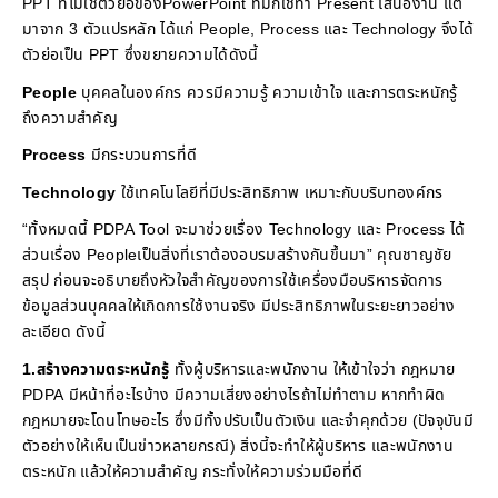
PPT ที่ไม่ใช่ตัวย่อของPowerPoint ที่มักใช้ทำ Present เสนองาน แต่
มาจาก 3 ตัวแปรหลัก ได้แก่ People, Process และ Technology จึงได้
ตัวย่อเป็น PPT ซึ่งขยายความได้ดังนี้
P
eople
บุคคลในองค์กร ควรมีความรู้ ความเข้าใจ และการตระหนักรู้
ถึงความสำคัญ
P
rocess
มีกระบวนการที่ดี
T
echnology
ใช้เทคโนโลยีที่มีประสิทธิภาพ เหมาะกับบริบทองค์กร
“ทั้งหมดนี้ PDPA Tool จะมาช่วยเรื่อง Technology และ Process ได้
ส่วนเรื่อง Peopleเป็นสิ่งที่เราต้องอบรมสร้างกันขึ้นมา” คุณชาญชัย
สรุป ก่อนจะอธิบายถึงหัวใจสำคัญของการใช้เครื่องมือบริหารจัดการ
ข้อมูลส่วนบุคคลให้เกิดการใช้งานจริง มีประสิทธิภาพในระยะยาวอย่าง
ละเอียด ดังนี้
1.
สร้างความตระหนักรู้
ทั้งผู้บริหารและพนักงาน ให้เข้าใจว่า กฎหมาย
PDPA มีหน้าที่อะไรบ้าง มีความเสี่ยงอย่างไรถ้าไม่ทำตาม หากทำผิด
กฎหมายจะโดนโทษอะไร ซึ่งมีทั้งปรับเป็นตัวเงิน และจำคุกด้วย (ปัจจุบันมี
ตัวอย่างให้เห็นเป็นข่าวหลายกรณี) สิ่งนี้จะทำให้ผู้บริหาร และพนักงาน
ตระหนัก แล้วให้ความสำคัญ กระทั่งให้ความร่วมมือที่ดี