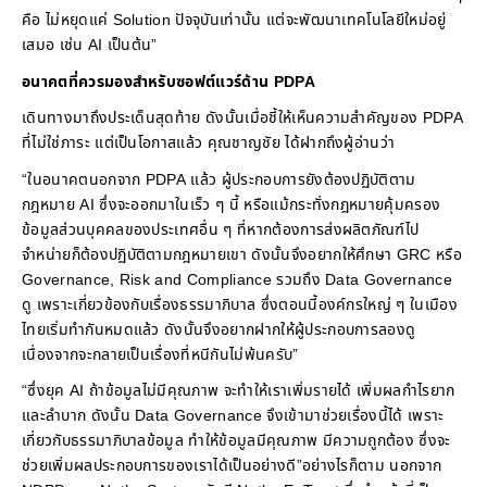
คือ ไม่หยุดแค่ Solution ปัจจุบันเท่านั้น แต่จะพัฒนาเทคโนโลยีใหม่อยู่
เสมอ เช่น AI เป็นต้น”
อนาคตท
ควรมองสำหรับซอฟต์แวร์ด้าน
PDPA
เดินทางมาถึงประเด็นสุดท้าย ดังนั้นเมื่อชี้ให้เห็นความสำคัญของ PDPA
ที่ไม่ใช่ภาระ แต่เป็นโอกาสแล้ว คุณชาญชัย ได้ฝากถึงผู้อ่านว่า
“ในอนาคตนอกจาก PDPA แล้ว ผู้ประกอบการยังต้องปฏิบัติตาม
กฎหมาย AI ซึ่งจะออกมาในเร็ว ๆ นี้ หรือแม้กระทั่งกฎหมายคุ้มครอง
ข้อมูลส่วนบุคคลของประเทศอื่น ๆ ที่หากต้องการส่งผลิตภัณฑ์ไป
จำหน่ายก็ต้องปฏิบัติตามกฎหมายเขา ดังนั้นจึงอยากให้ศึกษา GRC หรือ
Governance, Risk and Compliance รวมถึง Data Governance
ดู เพราะเกี่ยวข้องกับเรื่องธรรมาภิบาล ซึ่งตอนนี้องค์กรใหญ่ ๆ ในเมือง
ไทยเริ่มทำกันหมดแล้ว ดังนั้นจึงอยากฝากให้ผู้ประกอบการลองดู
เนื่องจากจะกลายเป็นเรื่องที่หนีกันไม่พ้นครับ”
“ซึ่งยุค AI ถ้าข้อมูลไม่มีคุณภาพ จะทำให้เราเพิ่มรายได้ เพิ่มผลกำไรยาก
และลำบาก ดังนั้น Data Governance จึงเข้ามาช่วยเรื่องนี้ได้ เพราะ
เกี่ยวกับธรรมาภิบาลข้อมูล ทำให้ข้อมูลมีคุณภาพ มีความถูกต้อง ซึ่งจะ
ช่วยเพิ่มผลประกอบการของเราได้เป็นอย่างดี”อย่างไรก็ตาม นอกจาก