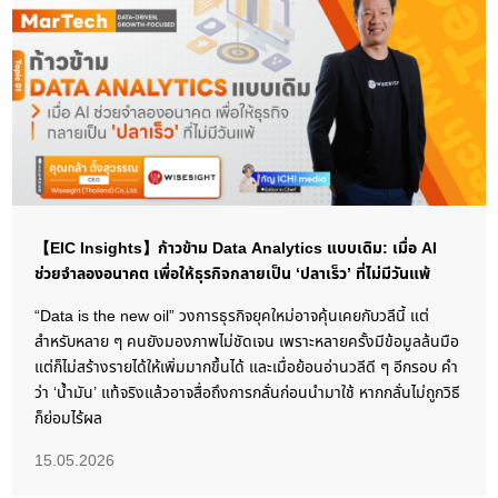
【EIC Insights】ก้าวข้าม Data Analytics แบบเดิม: เมื่อ AI
ช่วยจำลองอนาคต เพื่อให้ธุรกิจกลายเป็น ‘ปลาเร็ว’ ที่ไม่มีวันแพ้
“Data is the new oil” วงการธุรกิจยุคใหม่อาจคุ้นเคยกับวลีนี้ แต่
สำหรับหลาย ๆ คนยังมองภาพไม่ชัดเจน เพราะหลายครั้งมีข้อมูลล้นมือ
แต่ก็ไม่สร้างรายได้ให้เพิ่มมากขึ้นได้ และเมื่อย้อนอ่านวลีดี ๆ อีกรอบ คำ
ว่า ‘น้ำมัน’ แท้จริงแล้วอาจสื่อถึงการกลั่นก่อนนำมาใช้ หากกลั่นไม่ถูกวิธี
ก็ย่อมไร้ผล
15.05.2026