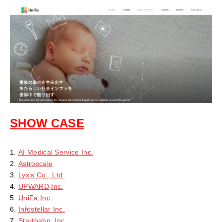
SHOW CASE
AI Medical Service Inc.
Astroscale
Lyxis Co., Ltd.
UPWARD,Inc.
UniFa Inc.
Infostellar Inc.
Startbahn, Inc.