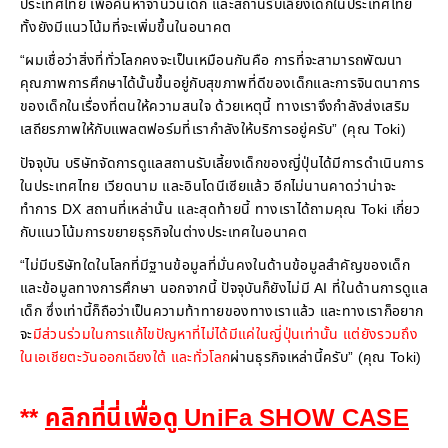
ประเทศไทย เพื่อค้นหาจำนวนเด็ก และสถานรับเลี้ยงเด็กในประเทศไทย
ทั้งยังมีแนวโน้มที่จะเพิ่มขึ้นในอนาคต
“ผมเชื่อว่าสิ่งที่ทั่วโลกคงจะเป็นเหมือนกันคือ การที่จะสามารถพัฒนา
คุณภาพการศึกษาได้นั้นขึ้นอยู่กับสุขภาพที่ดีของเด็กและการจินตนาการ
ของเด็กในเรื่องที่ตนให้ความสนใจ ด้วยเหตุนี้ ทางเราจึงกำลังส่งเสริม
เสถียรภาพให้กับแพลตฟอร์มที่เรากำลังให้บริการอยู่ครับ” (คุณ Toki)
ปัจจุบัน บริษัทจัดการดูแลสถานรับเลี้ยงเด็กของญี่ปุ่นได้มีการดำเนินการ
ในประเทศไทย เวียดนาม และอินโดนีเซียแล้ว อีกไม่นานคาดว่าน่าจะ
ทำการ DX สถานที่เหล่านั้น และสุดท้ายนี้ ทางเราได้ถามคุณ Toki เกี่ยว
กับแนวโน้มการขยายธุรกิจในต่างประเทศในอนาคต
“ไม่มีบริษัทใดในโลกที่มีฐานข้อมูลที่มั่นคงในด้านข้อมูลสำคัญของเด็ก
และข้อมูลทางการศึกษา นอกจากนี้ ปัจจุบันก็ยังไม่มี AI ที่ในด้านการดูแล
เด็ก ซึ่งเท่านี้ก็ถือว่าเป็นความท้าทายของทางเราแล้ว และทางเราก็อยาก
จะ
มีส่วนร่วมในการแก้ไขปัญหาที่ไม่ได้มีแค่ในญี่ปุ่นเท่านั้น แต่ยังรวมถึง
ในเอเชียตะวันออกเฉียงใต้ และทั่วโลก
ผ่านธุรกิจเหล่านี้ครับ” (คุณ Toki)
**
คลิกที่นี่เพื่อดู UniFa SHOW CASE