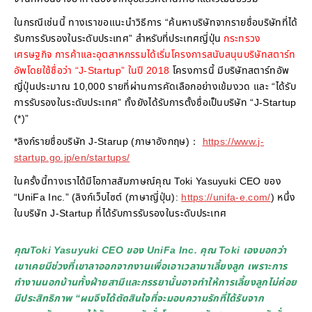
ในกรณีเช่นนี้ ทางเราขอแนะนำวิธีการ “ค้นหาบริษัทจากรายชื่อบริษัทที่ได้
รับการรับรองในระดับประเทศ” สำหรับที่ประเทศญี่ปุ่น
กระทรวง
เศรษฐกิจ การค้าและอุตสาหกรรมได้เริ่มโครงการสนับสนุนบริษัทสตาร์ท
อัพโดยใช้ชื่อว่า “J-Startup” ในปี 2018
โครงการนี้ มีบริษัทสตาร์ทอัพ
ญี่ปุ่นประมาณ 10,000 รายที่ผ่านการคัดเลือกอย่างเข้มงวด และ “ได้รับ
การรับรองในระดับประเทศ” ทั้งยังได้รับการตั้งชื่อเป็นบริษัท “J-Startup
(*)”
*ลิงก์รายชื่อบริษัท J-Starup (ภาษาอังกฤษ)：
https://www.j-
startup.go.jp/en/startups/
ในครั้งนี้ทางเราได้มีโอกาสสัมภาษณ์คุณ Toki Yasuyuki CEO ของ
“UniFa Inc.” (ลิงก์เว็บไซต์ (ภาษาญี่ปุ่น):
https://unifa-e.com/
) หนึ่ง
ในบริษัท J-Startup ที่ได้รับการรับรองในระดับประเทศ
คุณToki Yasuyuki CEO ของ UniFa Inc. คุณ Toki เองบอกว่า
เขาเคยมีช่วงที่เขาลาออกจากงานเพื่อเอาเวลามาเลี้ยงลูก เพราะการ
ทำงานนอกบ้านทั้งฝ่ายสามีและภรรยานั้นอาจทำให้การเลี้ยงลูกไม่ค่อย
มีประสิทธิภาพ “ผมจึงได้ตัดสินใจที่จะมอบความรักที่ได้รับจาก