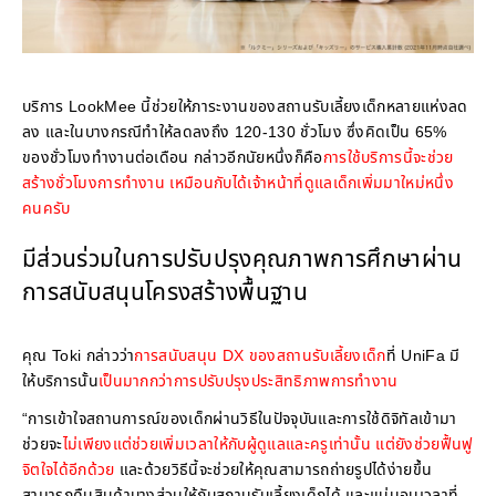
บริการ LookMee นี้ช่วยให้ภาระงานของสถานรับเลี้ยงเด็กหลายแห่งลด
ลง และในบางกรณีทำให้ลดลงถึง 120-130 ชั่วโมง ซึ่งคิดเป็น 65%
ของชั่วโมงทำงานต่อเดือน กล่าวอีกนัยหนึ่งก็คือ
การใช้บริการนี้จะช่วย
สร้างชั่วโมงการทำงาน เหมือนกับได้เจ้าหน้าที่ดูแลเด็กเพิ่มมาใหม่หนึ่ง
คนครับ
มีส่วนร่วมในการปรับปรุงคุณภาพการศึกษาผ่าน
การสนับสนุนโครงสร้างพื้นฐาน
คุณ Toki กล่าวว่า
การสนับสนุน DX ของสถานรับเลี้ยงเด็ก
ที่ UniFa มี
ให้บริการนั้น
เป็นมากกว่าการปรับปรุงประสิทธิภาพการทำงาน
“การเข้าใจสถานการณ์ของเด็กผ่านวิธีในปัจจุบันและการใช้ดิจิทัลเข้ามา
ช่วยจะ
ไม่เพียงแต่ช่วยเพิ่มเวลาให้กับผู้ดูแลและครูเท่านั้น แต่ยังช่วยฟื้นฟู
จิตใจได้อีกด้วย
และด้วยวิธีนี้จะช่วยให้คุณสามารถถ่ายรูปได้ง่ายขึ้น
สามารถคืนสินค้าบางส่วนให้กับสถานรับเลี้ยงเด็กได้ และแน่นอนเวลาที่